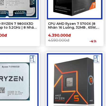
 RYZEN 7 9800X3D
CPU AMD Ryzen 7 5700X (8
up to 5.2GHz | 8 Nhân
Nhân 16 Luồng, 32MB , 65W,
g ) - Tray
AM4) Tray New Chính Hãng
000đ
4.390.000đ
4.590.000đ
-4%