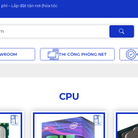
phí – Lắp đặt tận nơi (hỏa tốc
OWROOM
THI CÔNG PHÒNG NET
CPU