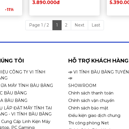
3.890.000đ
5.390.0
-11%
Page 1 / 2
1
2
Next
Last
HÚNG TÔI
HỖ TRỢ KHÁCH HÀNG
HIỆU CÔNG TY VI TÍNH
📣 VI TÍNH BÀU BÀNG TUYỂ
ÀNG
📣
HỮA MÁY TÍNH BÀU BÀNG
SHOWROOM
ỌC BÀU BÀNG
Chính sách thanh toán
A BÀU BÀNG
Chính sách vận chuyển
Ụ LẮP ĐẶT MÁY TÍNH TẠI
Chính sách bảo mật
NG - VI TÍNH BÀU BÀNG
Điều kiện giao dịch chung
 Cung Cấp Linh Kiện Máy
Thi công phòng Net
aptop, PC Gaming