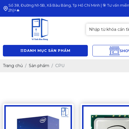
Số 38, Đường N1-5B, Xã Bàu Bàng, Tp Hồ Chí Minh | 🎯 Tư vấn miễn 
2h)⚡🔥
DANH MỤC SẢN PHẨM
SH
Trang chủ
Sản phẩm
CPU