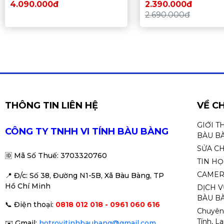
Intel LGA 1700/Raptor Lake)
4.090.000đ
2.390.000đ
2.690.000đ
THÔNG TIN LIÊN HỆ
VỀ C
GIỚI T
CÔNG TY TNHH VI TÍNH BÀU BÀNG
BÀU B
SỬA C
🆔
Mã Số Thuế: 3703320760
TIN H
CAMER
📍 Đ
/c: Số 38, Đường N1-5B, Xã Bàu Bàng, TP
Hồ Chí Minh
DỊCH V
BÀU BÀ
📞
Điện thoại:
0818 012 018 - 0961 060 616
Chuyên
Tính, L
✉️
Gmail:
hotrovitinhbaubang@gmail.com