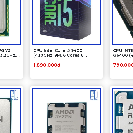
76 V3
CPU Intel Core i5 9400
CPU INTE
3.2GHz,
(4.10GHz, 9M, 6 Cores 6
G6400 (4
0MB
Threads)
luồng, 4
Socket I
1.890.000đ
790.00