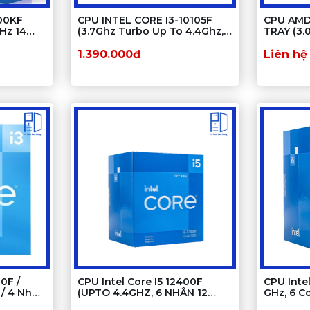
600KF
CPU INTEL CORE I3-10105F
CPU AMD
GHz 14
(3.7Ghz Turbo Up To 4.4Ghz,
TRAY (3.
4 Nhân 8 Luồng, 6Mb Cache,
8 Cores 
65W) Tray New
Cache)
1.390.000đ
Liên hệ
00F /
CPU Intel Core I5 12400F
CPU Intel
 / 4 Nhân
(UPTO 4.4GHZ, 6 NHÂN 12
GHz, 6 C
 1700
LUỒNG, 18MB CACHE, 65W)
1700