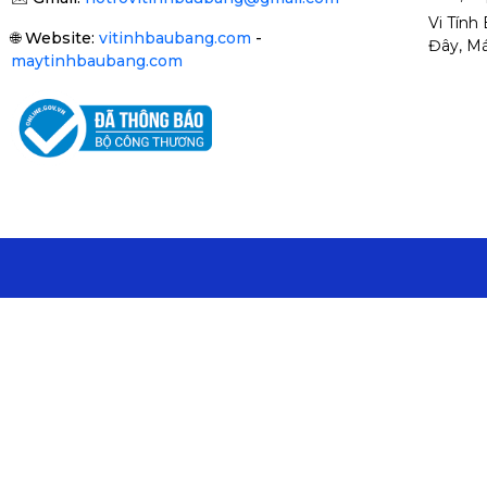
Vi Tính
🌐
Website:
vitinhbaubang.com
-
Đây, Má
maytinhbaubang.com