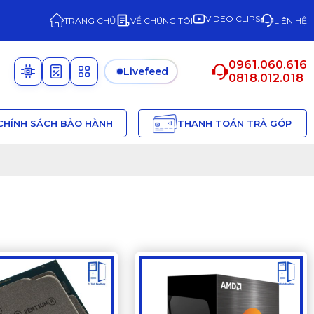
VIDEO CLIPS
TRANG CHỦ
VỀ CHÚNG TÔI
LIÊN HỆ
0961.060.616
Livefeed
0818.012.018
CHÍNH SÁCH BẢO HÀNH
THANH TOÁN TRẢ GÓP