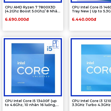
CPU AMD Ryzen 7 7800X3D
CPU Intel Core i5 14
(4.2Ghz Boost 5.0Ghz/ 8 Nhân
Tray New | Up to 5.3
16 luồng/ 104Mb) Tray New
cores 20 threads
6.690.000đ
6.440.000đ
CPU Intel Core i5 13400F (up
CPU Intel Core i3 121
to 4.6Ghz, 10 nhân 16 luồng,
3.3GHz Turbo 4.3GHz
20MB Cache, 65W) - Socket
8 Luồng / 12MB / LGA