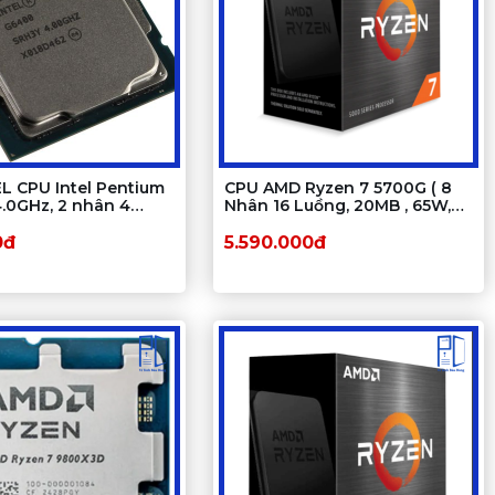
L CPU Intel Pentium
CPU AMD Ryzen 7 5700G ( 8
.0GHz, 2 nhân 4
Nhân 16 Luồng, 20MB , 65W,
MB Cache, 58W) –
AM4) Tray Chính Hãng (MPK)
ntel LGA 1200)
0đ
5.590.000đ