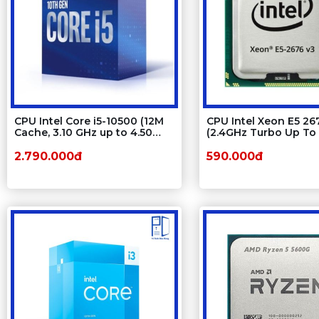
CPU Intel Core i5-10500 (12M
CPU Intel Xeon E5 26
Cache, 3.10 GHz up to 4.50
(2.4GHz Turbo Up To 
GHz, 6C12T, Socket 1200,
12 nhân 24 luồng, 3
Comet Lake-S)
Cache, LGA 2011-3)
2.790.000đ
590.000đ