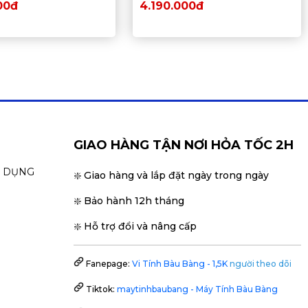
58W)- Socket Intel LGA 1700)
00đ
4.190.000đ
GIAO HÀNG TẬN NƠI HỎA TỐC 2H
N DỤNG
❇️ Giao hàng và lắp đặt ngày trong ngày
❇️ Bảo hành 12h tháng
❇️ Hỗ trợ đổi và nâng cấp
Fanepage:
Vi Tính Bàu Bàng - 1,5K
người theo dõi
Tiktok:
maytinhbaubang - Máy Tính Bàu Bàng