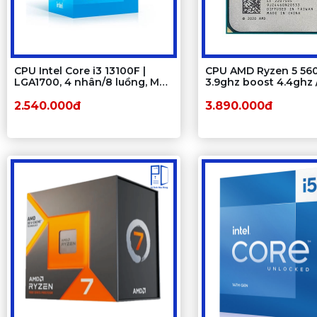
CPU Intel Core i3 13100F |
CPU AMD Ryzen 5 560
LGA1700, 4 nhân/8 luồng, Max
3.9ghz boost 4.4ghz 
4.5 GHz
12 luồng / 16MB / AM4
2.540.000đ
3.890.000đ