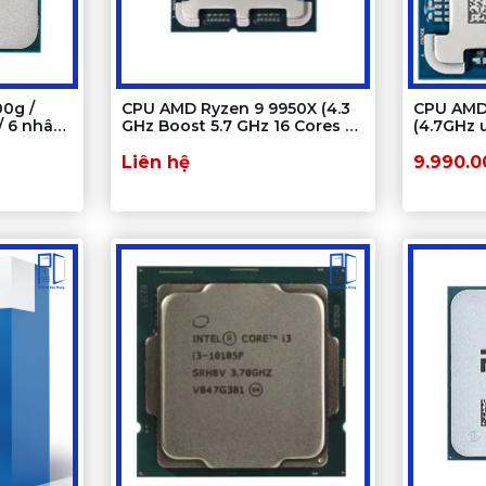
0g /
CPU AMD Ryzen 9 9950X (4.3
CPU AMD
/ 6 nhân
GHz Boost 5.7 GHz 16 Cores 32
(4.7GHz 
Threads 64 MB Cache) - Tray
| 16 Luồn
Chính hãng
Liên hệ
9.990.