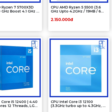
 Ryzen 7 5700X3D
CPU AMD Ryzen 5 5500 (3.6
0 GHz Boost 4.1 GHz |
GHz Upto 4.2GHz / 19MB / 6
/ 16 Threads | 96 MB
Cores, 12 Threads / 65W /
Socket AM4)
2.150.000đ
 Core i5 12400 | 4.40
CPU Intel Core i3 12100
ores 12 Threads, LGA
(3.3GHz turbo up to 4.3GHz, 4
nhân 8 luồng, 12MB Cache,