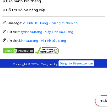
❇️ Bảo hành 12h tháng
❇️ Hỗ trợ đổi và nâng cấp
Fanepage:
Vi Tính Bàu Bàng - 1,5K
người theo dõi
Tiktok:
maytinhbaubang - Máy Tính Bàu Bàng
Tiktok:
vitinhbaubang - Vi Tính Bàu Bàng
Copyright © 2024 . Designed by
Li