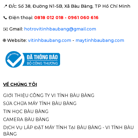
📍 Đ
/c: Số 38, Đường N1-5B, Xã Bàu Bàng, TP Hồ Chí Minh
📞
Điện thoại:
0818 012 018 - 0961 060 616
✉️
Gmail:
hotrovitinhbaubang@gmail.com
🌐
Website:
vitinhbaubang.com
-
maytinhbaubang.com
VỀ CHÚNG TÔI
GIỚI THIỆU CÔNG TY VI TÍNH BÀU BÀNG
SỬA CHỮA MÁY TÍNH BÀU BÀNG
TIN HỌC BÀU BÀNG
CAMERA BÀU BÀNG
DỊCH VỤ LẮP ĐẶT MÁY TÍNH TẠI BÀU BÀNG - VI TÍNH BÀU
BÀNG