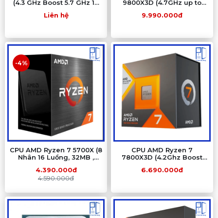
(4.3 GHz Boost 5.7 GHz 16
9800X3D (4.7GHz up to
Cores 32 Threads 64 MB
5.2GHz | 8 Nhân | 16 Luồng
Liên hệ
9.990.000đ
Cache) - Tray Chính hãng
) - Tray
-4%
CPU AMD Ryzen 7 5700X (8
CPU AMD Ryzen 7
Nhân 16 Luồng, 32MB ,
7800X3D (4.2Ghz Boost
65W, AM4) Tray New Chính
5.0Ghz/ 8 Nhân 16 luồng/
4.390.000đ
6.690.000đ
Hãng
104Mb) Tray New
4.590.000đ