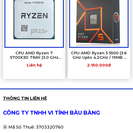
CPU AMD Ryzen 7
CPU AMD Ryzen 5 5500 (3.6
5700X3D TRAY (3.0 GHz
GHz Upto 4.2GHz / 19MB /
Boost 4.1 GHz | 8 Cores / 16
6 Cores, 12 Threads / 65W
Liên hệ
2.150.000đ
Threads | 96 MB Cache)
/ Socket AM4)
THÔNG TIN LIÊN HỆ
CÔNG TY TNHH VI TÍNH BÀU BÀNG
🆔
Mã Số Thuế: 3703320760