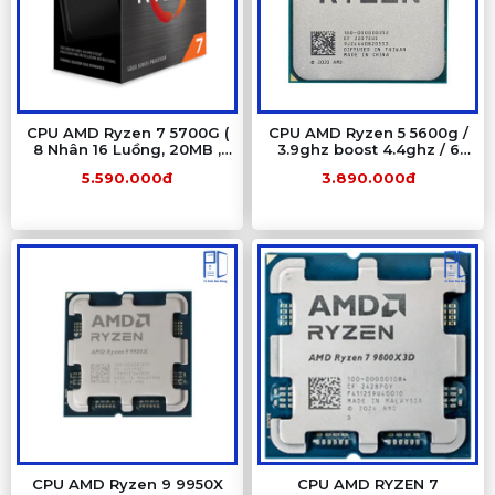
CPU AMD Ryzen 7 5700G (
CPU AMD Ryzen 5 5600g /
8 Nhân 16 Luồng, 20MB ,
3.9ghz boost 4.4ghz / 6
65W, AM4) Tray Chính
nhân 12 luồng / 16MB /
5.590.000đ
3.890.000đ
Hãng (MPK)
AM4
CPU AMD Ryzen 9 9950X
CPU AMD RYZEN 7