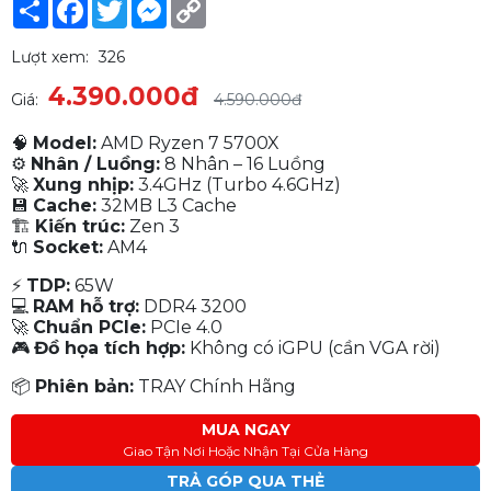
Share
Facebook
Twitter
Messenger
Copy
Link
Lượt xem:
326
4.390.000đ
Giá:
4.590.000đ
🧠
Model:
AMD Ryzen 7 5700X
⚙
Nhân / Luồng:
8 Nhân – 16 Luồng
🚀
Xung nhịp:
3.4GHz (Turbo 4.6GHz)
💾
Cache:
32MB L3 Cache
🏗
Kiến trúc:
Zen 3
🔌
Socket:
AM4
⚡
TDP:
65W
💻
RAM hỗ trợ:
DDR4 3200
🚀
Chuẩn PCIe:
PCIe 4.0
🎮
Đồ họa tích hợp:
Không có iGPU (cần VGA rời)
📦
Phiên bản:
TRAY Chính Hãng
MUA NGAY
Giao Tận Nơi Hoặc Nhận Tại Cửa Hàng
TRẢ GÓP QUA THẺ