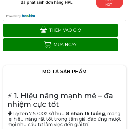
SIÊU
đã phát sinh đơn hàng HPL
HOT
Powered by
THÊM VÀO GIỎ
MUA NGAY
MÔ TẢ SẢN PHẨM
⚡ 1. Hiệu năng mạnh mẽ – đa
nhiệm cực tốt
CPU AMD Ryzen 7 5700X3D TRAY
🧠 Ryzen 7 5700X sở hữu
8 nhân 16 luồng
, mang
(3.0 GHz Boost 4.1 GHz | 8 Cores
lại hiệu năng rất tốt trong tầm giá, đáp ứng mượt
/ 16 Threads | 96 MB Cache)
mọi nhu cầu từ làm việc đến giải trí.
Liên hệ