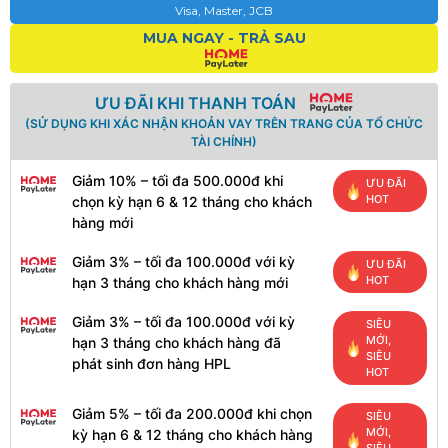
Visa, Master, JCB
MUA NGAY - TRẢ SAU
ƯU ĐÃI KHI THANH TOÁN
(SỬ DỤNG KHI XÁC NHẬN KHOẢN VAY TRÊN TRANG CỦA TỔ CHỨC
TÀI CHÍNH)
Giảm 10% – tối đa 500.000đ khi
ƯU ĐÃI
HOT
chọn kỳ hạn 6 & 12 tháng cho khách
hàng mới
Giảm 3% – tối đa 100.000đ với kỳ
ƯU ĐÃI
HOT
hạn 3 tháng cho khách hàng mới
Giảm 3% – tối đa 100.000đ với kỳ
SIÊU
MỚI,
hạn 3 tháng cho khách hàng đã
SIÊU
phát sinh đơn hàng HPL
HOT
Giảm 5% – tối đa 200.000đ khi chọn
SIÊU
MỚI,
kỳ hạn 6 & 12 tháng cho khách hàng