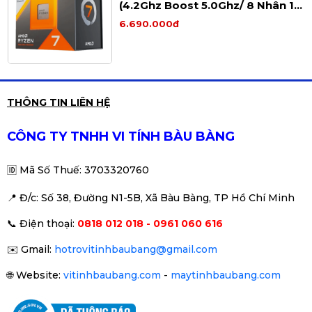
🎨
PC đồ họa – render
(4.2Ghz Boost 5.0Ghz/ 8 Nhân 16
luồng/ 104Mb) Tray New
6.690.000đ
🔧 4. Khả năng tương thích linh
kiện
CPU AMD Ryzen 7 5700X3D TRAY
THÔNG TIN LIÊN HỆ
🔌 Socket
AM4
, tương thích nhiều main:
(3.0 GHz Boost 4.1 GHz | 8 Cores
/ 16 Threads | 96 MB Cache)
🖥
B450 | B550 | X470 | X570
Liên hệ
CÔNG TY TNHH VI TÍNH BÀU BÀNG
💾 Hỗ trợ:
🆔
Mã Số Thuế: 3703320760
⚡
RAM DDR4 bus cao (3200MHz+)
⚡
SSD NVMe PCIe 4.0 tốc độ cao
📍 Đ
/c: Số 38, Đường N1-5B, Xã Bàu Bàng, TP Hồ Chí Minh
CPU AMD Ryzen 5 5500 (3.6 GHz
Kết hợp tốt với:
📞
Điện thoại:
0818 012 018 - 0961 060 616
Upto 4.2GHz / 19MB / 6 Cores, 12
Threads / 65W / Socket AM4)
🎮
RTX 2060 | RTX 3060 | RTX 4060 | RX 6600 |
2.150.000đ
✉️
Gmail:
hotrovitinhbaubang@gmail.com
RX 6700XT
🌐
Website:
vitinhbaubang.com
-
maytinhbaubang.com
🔥 Build thành
dàn máy gaming cực kỳ cân
bằng – mạnh mẽ
.