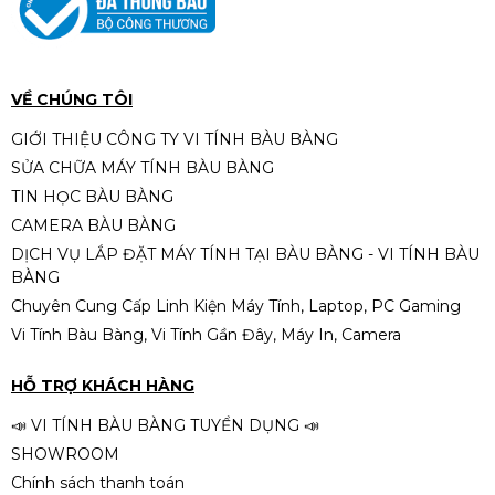
CPU AMD Ryzen 7 5700G ( 8
Nhân 16 Luồng, 20MB , 65W,
AM4) Tray Chính Hãng (MPK)
📦 Tình trạng sản phẩm
5.590.000đ
📌
Phiên bản:
TRAY Chính Hãng
VỀ CHÚNG TÔI
✔
Hàng mới 100%
GIỚI THIỆU CÔNG TY VI TÍNH BÀU BÀNG
✔
Không hộp – không tản nhiệt
SỬA CHỮA MÁY TÍNH BÀU BÀNG
✔
Bảo hành theo shop
CPU AMD Ryzen 5 5600g / 3.9ghz
TIN HỌC BÀU BÀNG
boost 4.4ghz / 6 nhân 12 luồng /
CAMERA BÀU BÀNG
16MB / AM4
3.890.000đ
DỊCH VỤ LẮP ĐẶT MÁY TÍNH TẠI BÀU BÀNG - VI TÍNH BÀU
BÀNG
Chuyên Cung Cấp Linh Kiện Máy Tính, Laptop, PC Gaming
Vi Tính Bàu Bàng, Vi Tính Gần Đây, Máy In, Camera
HỖ TRỢ KHÁCH HÀNG
📣 VI TÍNH BÀU BÀNG TUYỂN DỤNG 📣
SHOWROOM
Chính sách thanh toán