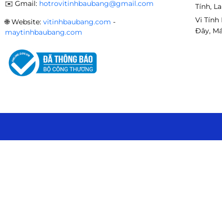
✉️
Gmail:
hotrovitinhbaubang@gmail.com
Tính, L
🔌 Socket
AM5
, hỗ trợ main đời mới:
Vi Tính
🌐
Website:
vitinhbaubang.com
-
Đây, Má
maytinhbaubang.com
🖥
B650 | X670 | X670E | X870
💾 Hỗ trợ:
⚡
RAM DDR5 bus cao (6000MHz+ tối ưu)
⚡
SSD NVMe PCIe 4.0 / 5.0 siêu nhanh
Kết hợp cực tốt với:
🎮
RTX 4070 | RTX 4070 Super | RTX 4080 | RTX 4090
🔥 Build thành
dàn máy gaming top hiệu năng hiện 
📦 Tình trạng sản phẩm
📌
Phiên bản:
TRAY Chính Hãng