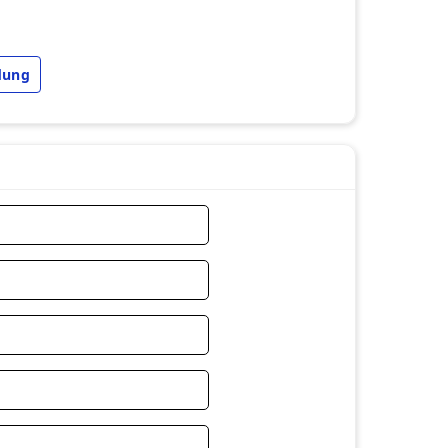
dung
ng
ăng cực cao trong game
Legends | LOL