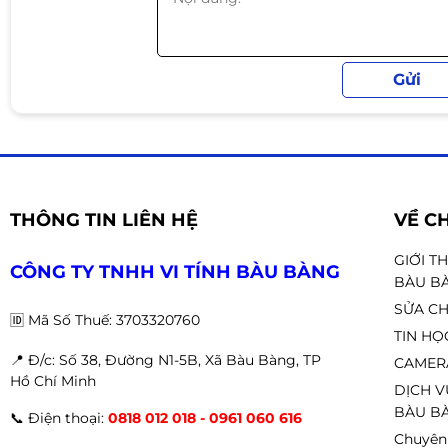
✔ Game thế giới mở
✔ Gaming 2K – 4K
🧊 3. CPU chuyên gaming – cần tản 
📌 Đây là dòng CPU hiệu năng cao:
❌ Không kèm tản nhiệt
THÔNG TIN LIÊN HỆ
VỀ C
✔ Nên dùng
tản khí cao cấp hoặc AIO 240 / 360
GIỚI T
Phù hợp build:
CÔNG TY TNHH VI TÍNH BÀU BÀNG
BÀU B
🖥
PC Gaming cao cấp
SỬA CH
🆔
Mã Số Thuế: 3703320760
🎮
Dàn máy thi đấu – stream
TIN HỌ
⚙
PC hiệu năng cao
📍 Đ
/c: Số 38, Đường N1-5B, Xã Bàu Bàng, TP
CAMER
Hồ Chí Minh
DỊCH V
BÀU BÀ
📞
Điện thoại:
0818 012 018 - 0961 060 616
🔧 4. Khả năng tương thích linh kiện
Chuyên