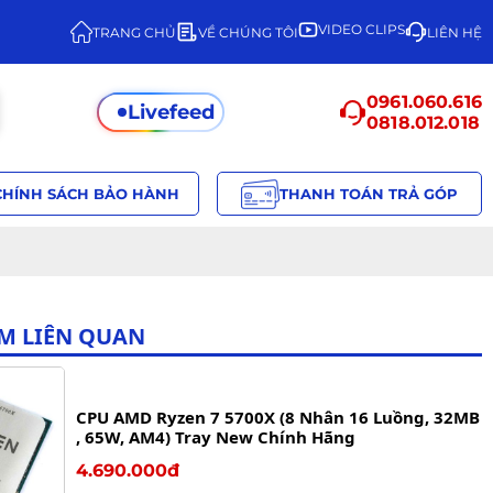
VIDEO CLIPS
TRANG CHỦ
VỀ CHÚNG TÔI
LIÊN HỆ
0961.060.616
Livefeed
0818.012.018
CHÍNH SÁCH BẢO HÀNH
THANH TOÁN TRẢ GÓP
M LIÊN QUAN
CPU AMD Ryzen 7 5700X (8 Nhân 16 Luồng, 32MB
, 65W, AM4) Tray New Chính Hãng
4.690.000đ