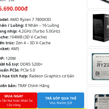
6.690.000đ
odel:
AMD Ryzen 7 7800X3D
hân / Luồng:
8 Nhân – 16 Luồng
ung nhịp:
4.2GHz (Turbo 5.0GHz)
ache:
104MB (3D V-Cache)
ến trúc:
Zen 4 – 3D V-Cache
ocket:
AM5
DP:
120W
AM hỗ trợ:
DDR5 5200+
huẩn PCIe:
PCIe 5.0
ồ họa tích hợp:
Radeon Graphics cơ bản
hiên bản:
TRAY Chính Hãng
MUA NGAY
TRẢ GÓP QUA THẺ
o Tận Nơi Hoặc Nhận Tại
Visa, Master, JCB
Cửa Hàng