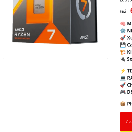
Giá:
🧠
M
⚙
N
🚀
X
💾
C
🏗
Ki
🔌
S
⚡
T
💻
R
🚀
C
🎮
Đ
📦
P
Gia