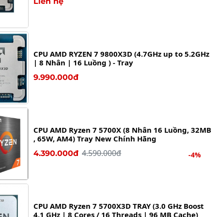
Liên hệ
CPU AMD RYZEN 7 9800X3D (4.7GHz up to 5.2GHz
| 8 Nhân | 16 Luồng ) - Tray
9.990.000đ
CPU AMD Ryzen 7 5700X (8 Nhân 16 Luồng, 32MB
, 65W, AM4) Tray New Chính Hãng
4.590.000đ
4.390.000đ
-4%
CPU AMD Ryzen 7 5700X3D TRAY (3.0 GHz Boost
4.1 GHz | 8 Cores / 16 Threads | 96 MB Cache)