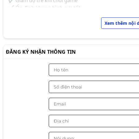
✔ Giảm độ trễ khi chơi game
✔ Ổn định khung hình cực tốt
Phù hợp:
Xem thêm nội 
🎮
Game thủ chuyên nghiệp
🎥
Stream – livestream
🖥
PC gaming cao cấp
ĐĂNG KÝ NHẬN THÔNG TIN
🎮 2. Chiến mượt mọi tựa game nặ
⚡ Xung Turbo 5.0GHz + cache lớn giúp CPU đạt hiệu n
Chiến ngon:
🎮
CS2 | Valorant | PUBG | GTA V | Warzone | Apex 
🔥 Đặc biệt mạnh ở:
✔ Game FPS (CS2, Valorant)