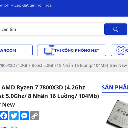
n phí – Lắp đặt tận nơi (hỏa
WROOM
THI CÔNG PHÒNG NET
800X3D (4.2Ghz Boost 5.0Ghz/ 8 Nhân 16 luồng/ 104Mb) Tray New
 AMD Ryzen 7 7800X3D (4.2Ghz
SẢN PHẨ
st 5.0Ghz/ 8 Nhân 16 Luồng/ 104Mb)
y New
Share
Facebook
Twitter
Messenger
Copy
Link
xem:
298