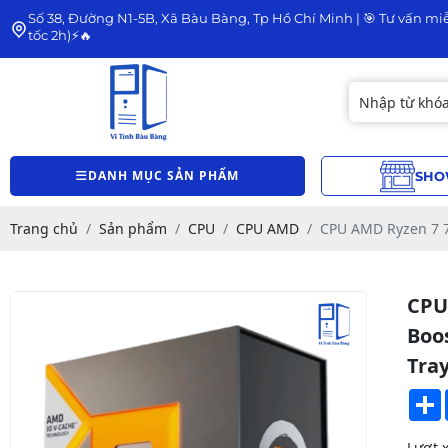
Số 38, Đường N1-5B, Xã Bàu Bàng, Tp Hồ Chí Minh | 🎯 Tư vấn miễ
tốc 2h)⚡🔥
DANH MỤC SẢN PHẨM
SHO
Trang chủ
Sản phẩm
CPU
CPU AMD
CPU AMD Ryzen 7 7
CPU
Boo
Tra
Lượt 