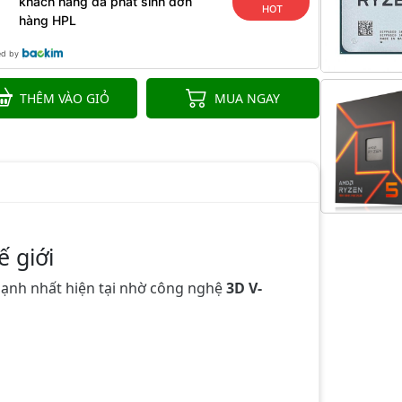
khách hàng đã phát sinh đơn
HOT
hàng HPL
ed by
THÊM VÀO GIỎ
MUA NGAY
 giới
ạnh nhất hiện tại nhờ công nghệ
3D V-