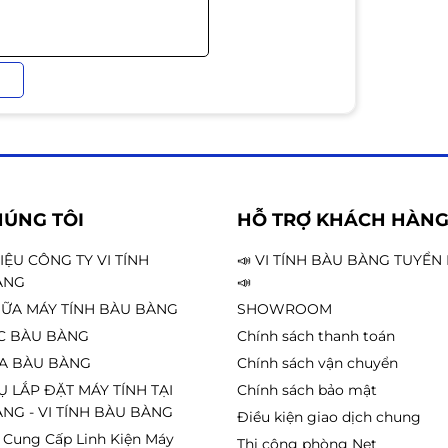
xịn
HÚNG TÔI
HỖ TRỢ KHÁCH HÀN
HIỆU CÔNG TY VI TÍNH
📣 VI TÍNH BÀU BÀNG TUYỂ
ÀNG
📣
ỮA MÁY TÍNH BÀU BÀNG
SHOWROOM
C BÀU BÀNG
Chính sách thanh toán
A BÀU BÀNG
Chính sách vận chuyển
Ụ LẮP ĐẶT MÁY TÍNH TẠI
Chính sách bảo mật
NG - VI TÍNH BÀU BÀNG
Điều kiện giao dịch chung
 Cung Cấp Linh Kiện Máy
Thi công phòng Net