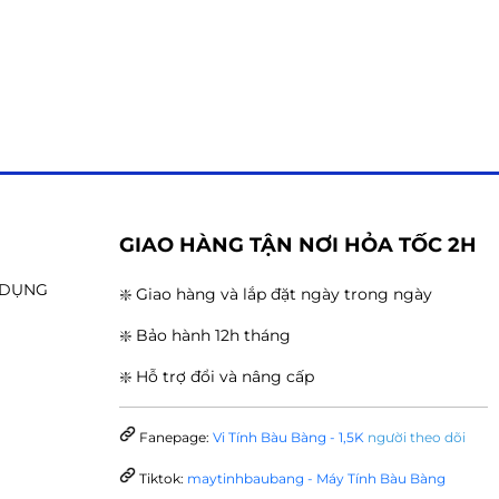
G
GIAO HÀNG TẬN NƠI HỎA TỐC 2H
N DỤNG
❇️ Giao hàng và lắp đặt ngày trong ngày
❇️ Bảo hành 12h tháng
❇️ Hỗ trợ đổi và nâng cấp
Fanepage:
Vi Tính Bàu Bàng - 1,5K
người theo dõi
Tiktok:
maytinhbaubang - Máy Tính Bàu Bàng