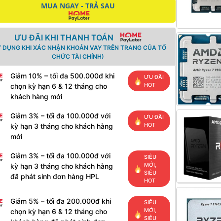
MUA NGAY - TRẢ SAU
ƯU ĐÃI KHI THANH TOÁN
Ử DỤNG KHI XÁC NHẬN KHOẢN VAY TRÊN TRANG CỦA TỔ
CHỨC TÀI CHÍNH)
Giảm 10% – tối đa 500.000đ khi
ƯU ĐÃI
HOT
chọn kỳ hạn 6 & 12 tháng cho
khách hàng mới
Giảm 3% – tối đa 100.000đ với
ƯU ĐÃI
HOT
kỳ hạn 3 tháng cho khách hàng
mới
Giảm 3% – tối đa 100.000đ với
SIÊU
MỚI,
kỳ hạn 3 tháng cho khách hàng
SIÊU
đã phát sinh đơn hàng HPL
HOT
Giảm 5% – tối đa 200.000đ khi
SIÊU
MỚI,
chọn kỳ hạn 6 & 12 tháng cho
SIÊU