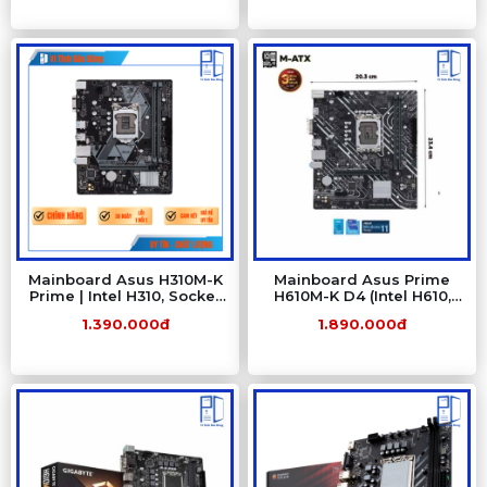
Mainboard Asus H310M-K
Mainboard Asus Prime
Prime | Intel H310, Socket
H610M-K D4 (Intel H610,
1151, micro ATX, 2 khe
LGA 1700, M-ATX, 2 khe
1.390.000đ
1.890.000đ
DDR4
Ram DDR4)