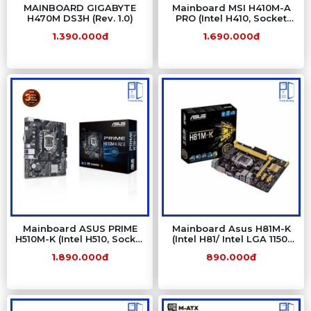
MAINBOARD GIGABYTE
Mainboard MSI H410M-A
H470M DS3H (Rev. 1.0)
PRO (Intel H410, Socket
1200, m-ATX, 2 khe RAM
1.390.000đ
1.690.000đ
DDR4)
Mainboard ASUS PRIME
Mainboard Asus H81M-K
H510M-K (Intel H510, Socket
(Intel H81/ Intel LGA 1150/
1200, DDR4) NEW
M-ATX/ 2 khe ram/ DDR3/
1.890.000đ
890.000đ
Lan)