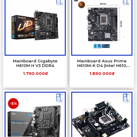
Mainboard Gigabyte
Mainboard Asus Prime
H610M H V3 DDR4
H610M-K D4 (Intel H610,
LGA 1700, M-ATX, 2 khe
1.790.000đ
1.890.000đ
Ram DDR4)
-5%