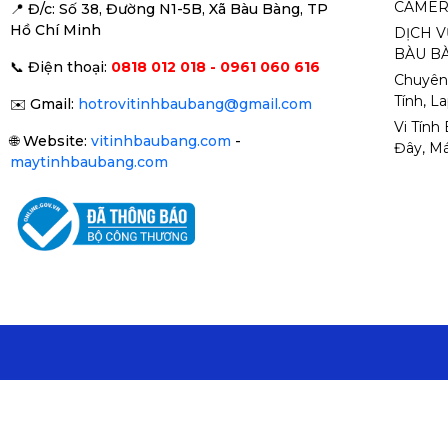
CAMER
📍 Đ
/c: Số 38, Đường N1-5B, Xã Bàu Bàng, TP
Hồ Chí Minh
DỊCH V
BÀU BÀ
📞
Điện thoại:
0818 012 018 - 0961 060 616
Chuyên
Tính, L
✉️
Gmail:
hotrovitinhbaubang@gmail.com
Vi Tính
🌐
Website:
vitinhbaubang.com
-
Đây, Má
maytinhbaubang.com