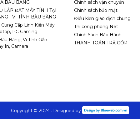
A BÀU BÀNG
Chính sách vận chuyển
Ụ LẮP ĐẶT MÁY TÍNH TẠI
Chính sách bảo mật
NG - VI TÍNH BÀU BÀNG
Điều kiện giao dịch chung
 Cung Cấp Linh Kiện Máy
Thi công phòng Net
aptop, PC Gaming
Chính Sách Bảo Hành
 Bàu Bàng, Vi Tính Gần
THANH TOÁN TRẢ GÓP
y In, Camera
Copyright © 2024 . Designed by