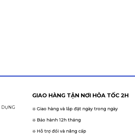
GIAO HÀNG TẬN NƠI HỎA TỐC 2H
N DỤNG
❇️ Giao hàng và lắp đặt ngày trong ngày
❇️ Bảo hành 12h tháng
❇️ Hỗ trợ đổi và nâng cấp