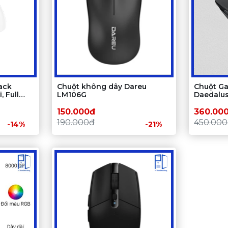
ack
Chuột không dây Dareu
Chuột G
, Full
LM106G
Daedalu
Cty)
150.000đ
360.00
190.000đ
450.00
-14%
-21%