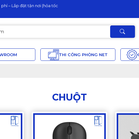
phí – Lắp đặt tận nơi (hỏa tốc
OWROOM
THI CÔNG PHÒNG NET
CHUỘT