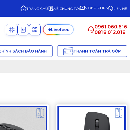
VIDEO CLIPS
TRANG CHỦ
VỀ CHÚNG TÔI
LIÊN HỆ
0961.060.616
Livefeed
0818.012.018
CHÍNH SÁCH BẢO HÀNH
THANH TOÁN TRẢ GÓP