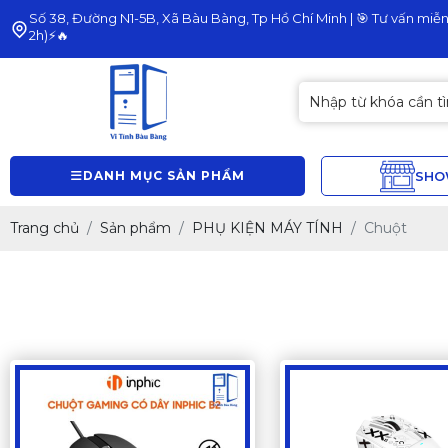
Số 38, Đường N1-5B, Xã Bàu Bàng, Tp Hồ Chí Minh | 🎯 Tư vấn miễn 
2h)⚡🔥
DANH MỤC SẢN PHẨM
SH
Trang chủ
Sản phẩm
PHỤ KIỆN MÁY TÍNH
Chuột