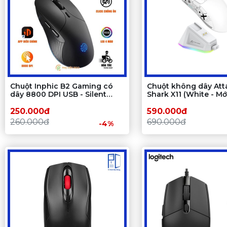
Chuột Inphic B2 Gaming có
Chuột không dây Att
dây 8800 DPI USB - Silent
Shark X11 (White - Mới
Click
box)
250.000đ
590.000đ
260.000đ
690.000đ
-4%