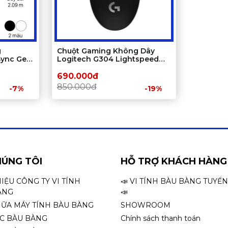
g
Chuột Gaming Không Dây
Sync Gen
Logitech G304 Lightspeed
(Đen)
690.000đ
850.000đ
-7%
-19%
HÚNG TÔI
HỖ TRỢ KHÁCH HÀNG
HIỆU CÔNG TY VI TÍNH
📣 VI TÍNH BÀU BÀNG TUYỂ
ÀNG
📣
HỮA MÁY TÍNH BÀU BÀNG
SHOWROOM
ỌC BÀU BÀNG
Chính sách thanh toán