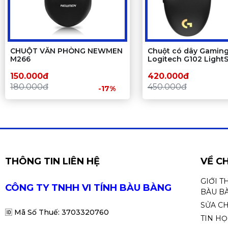
CHUỘT VĂN PHÒNG NEWMEN
Chuột có dây Gamin
M266
Logitech G102 Light
2
150.000đ
420.000đ
180.000đ
450.000đ
-17%
THÔNG TIN LIÊN HỆ
VỀ C
GIỚI T
CÔNG TY TNHH VI TÍNH BÀU BÀNG
BÀU B
SỬA C
🆔
Mã Số Thuế: 3703320760
TIN H