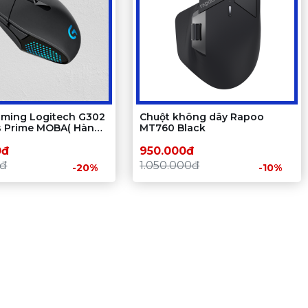
aming Logitech G302
Chuột không dây Rapoo
s Prime MOBA( Hàng
MT760 Black
0đ
950.000đ
0đ
1.050.000đ
-20%
-10%