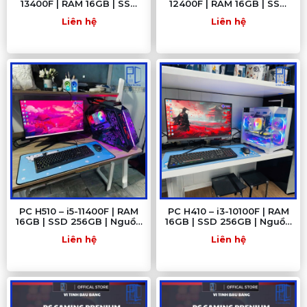
13400F | RAM 16GB | SSD
12400F | RAM 16GB | SSD
512GB | PSU 650W – Hiệu
512GB | Nguồn 650W – Hiệu
Liên hệ
Liên hệ
năng đỉnh tầm trung 2025
năng mạnh mẽ cho làm
việc, đồ họa và gaming
PC H510 – i5-11400F | RAM
PC H410 – i3-10100F | RAM
16GB | SSD 256GB | Nguồn
16GB | SSD 256GB | Nguồn
500W – Sức mạnh tối ưu
500W – Cấu hình tối ưu cho
Liên hệ
Liên hệ
cho làm việc & gaming
làm việc & giải trí