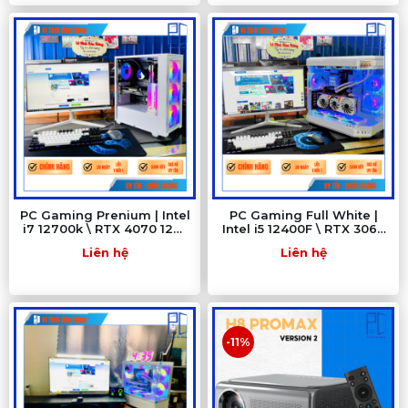
PC Gaming Prenium | Intel
PC Gaming Full White |
i7 12700k \ RTX 4070 12G\
Intel i5 12400F \ RTX 3060
MSI Z690 \ RAM 16GB\ SSD
12G\ B760M\ RAM 16GB\
Liên hệ
Liên hệ
512GB
SSD 512GB
-11%