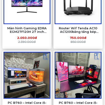
Màn hình Gaming EDRA
Router Wif Tenda AC10
EGM27F120H 27 inch
AC1200băng tầng kép
FullHD 120Hz
AC1200
2.050.000đ
750.000đ
2.390.000đ
850.000đ
PC B760 – Intel Core i5-
PC B760 – Intel Core i5-