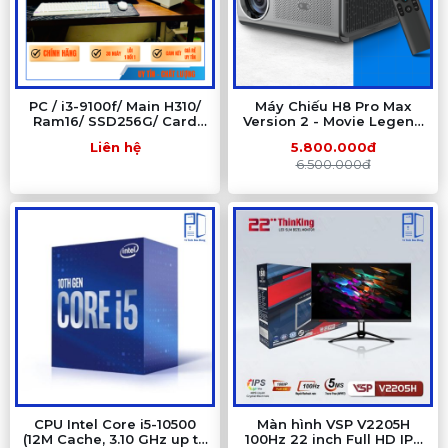
PC / i3-9100f/ Main H310/
Máy Chiếu H8 Pro Max
Ram16/ SSD256G/ Card
Version 2 - Movie Legend
1050/ Nguồn 500W (1)
- Full HD 1080P - Hỗ Trợ 4K
Liên hệ
5.800.000đ
6.500.000đ
CPU Intel Core i5-10500
Màn hình VSP V2205H
(12M Cache, 3.10 GHz up to
100Hz 22 inch Full HD IPS