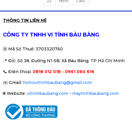
22
Next
Last
THÔNG TIN LIÊN HỆ
CÔNG TY TNHH VI TÍNH BÀU BÀNG
🆔
Mã Số Thuế: 3703320760
📍 Đ
/c: Số 38, Đường N1-5B, Xã Bàu Bàng, TP Hồ Chí Minh
📞
Điện thoại:
0818 012 018 - 0961 060 616
✉️
Gmail:
hotrovitinhbaubang@gmail.com
🌐
Website:
vitinhbaubang.com
-
maytinhbaubang.com