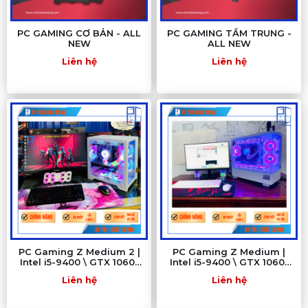
PC GAMING CƠ BẢN - ALL
PC GAMING TẦM TRUNG -
NEW
ALL NEW
Liên hệ
Liên hệ
PC Gaming Z Medium 2 |
PC Gaming Z Medium |
Intel i5-9400 \ GTX 1060\
Intel i5-9400 \ GTX 1060\
MSI Z390 \ RAM 16GB\ SSD
MSI Z390 \ RAM 16GB\ SSD
Liên hệ
Liên hệ
256
256