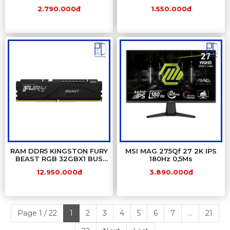
4.50 GHz, 6C12T, Socket
5ms Đen
2.790.000đ
1.550.000đ
1200, Comet Lake-S)
RAM DDR5 KINGSTON FURY
MSI MAG 275Qf 27 2K IPS
BEAST RGB 32GBX1 BUS
180Hz 0,5Ms
6000
12.950.000đ
3.890.000đ
Page 1 / 22
1
2
3
4
5
6
7
...
21