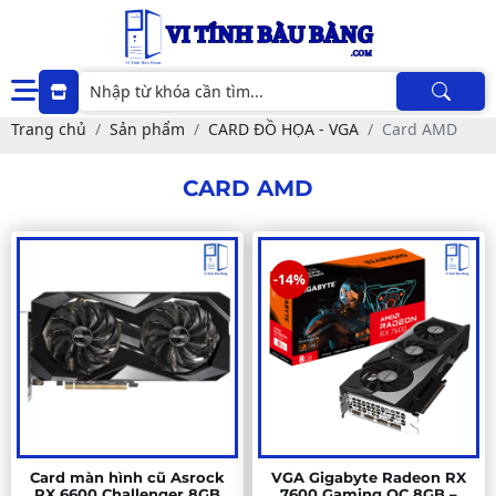
Trang chủ
Sản phẩm
CARD ĐỒ HỌA - VGA
Card AMD
CARD AMD
-14%
Card màn hình cũ Asrock
VGA Gigabyte Radeon RX
RX 6600 Challenger 8GB
7600 Gaming OC 8GB –