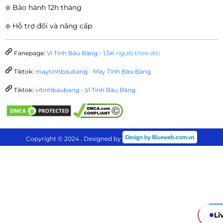
❇️ Bảo hành 12h tháng
❇️ Hỗ trợ đổi và nâng cấp
Fanepage:
Vi Tính Bàu Bàng - 1,5K
người theo dõi
Tiktok:
maytinhbaubang - Máy Tính Bàu Bàng
Tiktok:
vitinhbaubang - Vi Tính Bàu Bàng
Copyright © 2024 . Designed by
Li