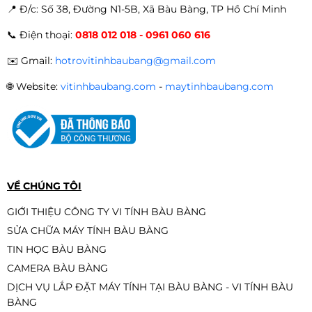
📍 Đ
/c: Số 38, Đường N1-5B, Xã Bàu Bàng, TP Hồ Chí Minh
📞
Điện thoại:
0818 012 018 - 0961 060 616
✉️
Gmail:
hotrovitinhbaubang@gmail.com
🌐
Website:
vitinhbaubang.com
-
maytinhbaubang.com
VỀ CHÚNG TÔI
GIỚI THIỆU CÔNG TY VI TÍNH BÀU BÀNG
SỬA CHỮA MÁY TÍNH BÀU BÀNG
TIN HỌC BÀU BÀNG
CAMERA BÀU BÀNG
DỊCH VỤ LẮP ĐẶT MÁY TÍNH TẠI BÀU BÀNG - VI TÍNH BÀU
BÀNG