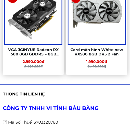
VGA JGINYUE Radeon RX
Card màn hình White new
580 8GB GDDR5 – 8GB
RX580 8GB DR5 2 Fan
GDDR5, 2 Fan, Polaris
2.990.000đ
1.990.000đ
3.490.000đ
2.490.000đ
THÔNG TIN LIÊN HỆ
CÔNG TY TNHH VI TÍNH BÀU BÀNG
🆔
Mã Số Thuế: 3703320760