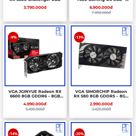
8GB GDDR6, 3 Fan, RDNA3
3.790.000đ
6.900.000đ
7.990.000đ
-9%
-13%
VGA JGINYUE Radeon RX
VGA SIMORCHIP Radeon
6600 8GB GDDR6 – 8GB
RX 580 8GB GDDR5 – 8GB
GDDR6, 2 Fan, RDNA2
GDDR5, 2 Fan, Polaris
4.990.000đ
2.990.000đ
5.490.000đ
3.420.000đ
-14%
-20%