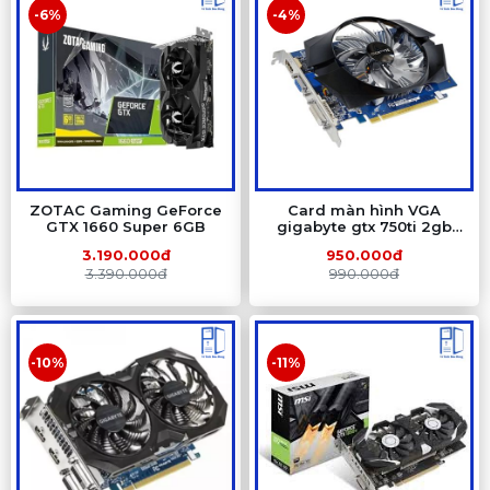
-6%
-4%
ZOTAC Gaming GeForce
Card màn hình VGA
GTX 1660 Super 6GB
gigabyte gtx 750ti 2gb
ram ddr5 (QSD)
3.190.000đ
950.000đ
3.390.000đ
990.000đ
-10%
-11%