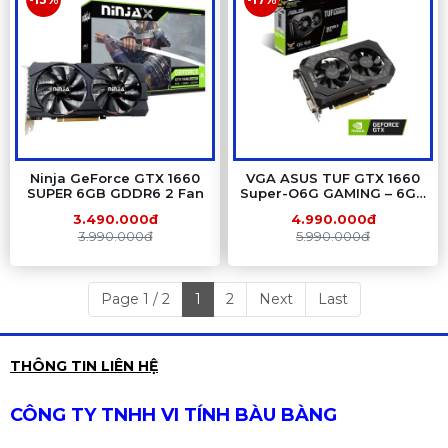
Ninja GeForce GTX 1660
VGA ASUS TUF GTX 1660
SUPER 6GB GDDR6 2 Fan
Super-O6G GAMING – 6GB
GDDR6, 2 Fan, Turing
3.490.000đ
4.990.000đ
3.990.000đ
5.990.000đ
Page 1 / 2
1
2
Next
Last
THÔNG TIN LIÊN HỆ
CÔNG TY TNHH VI TÍNH BÀU BÀNG