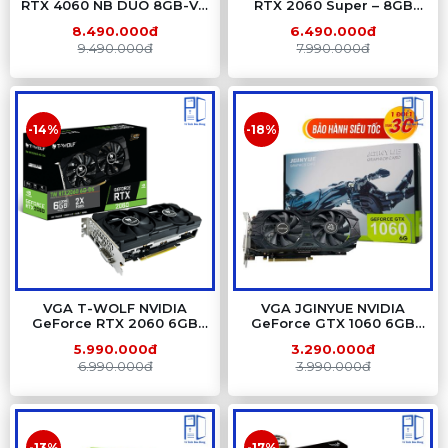
RTX 4060 NB DUO 8GB-V –
RTX 2060 Super – 8GB
8GB GDDR6, 2 Fan, Ada
GDDR6, 2 Fan, Turing
8.490.000đ
6.490.000đ
Lovelace
9.490.000đ
7.990.000đ
-14%
-18%
VGA T-WOLF NVIDIA
VGA JGINYUE NVIDIA
GeForce RTX 2060 6GB
GeForce GTX 1060 6GB
GDDR6 – 6GB GDDR6, 2
GDDR5 – 6GB GDDR5, 2
5.990.000đ
3.290.000đ
Fan, Turing
Fan, Pascal
6.990.000đ
3.990.000đ
-13%
-17%