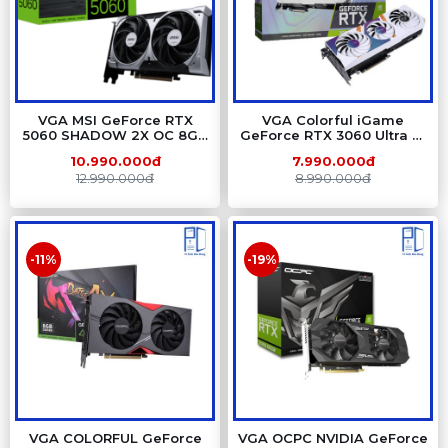
VGA MSI GeForce RTX
VGA Colorful iGame
5060 SHADOW 2X OC 8GB
GeForce RTX 3060 Ultra W
GDDR7 – 8GB GDDR7, 2
OC 12G L-V – 12GB GDDR6,
10.990.000đ
7.990.000đ
Fan, Blackwell
2 Fan, NVIDIA Ampere
12.990.000đ
8.990.000đ
-11%
-19%
VGA COLORFUL GeForce
VGA OCPC NVIDIA GeForce