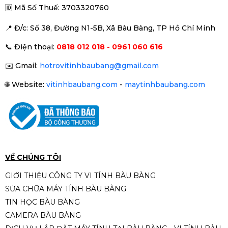
🆔
Mã Số Thuế: 3703320760
📍 Đ
/c: Số 38, Đường N1-5B, Xã Bàu Bàng, TP Hồ Chí Minh
📞
Điện thoại:
0818 012 018 - 0961 060 616
✉️
Gmail:
hotrovitinhbaubang@gmail.com
🌐
Website:
vitinhbaubang.com
-
maytinhbaubang.com
VỀ CHÚNG TÔI
GIỚI THIỆU CÔNG TY VI TÍNH BÀU BÀNG
SỬA CHỮA MÁY TÍNH BÀU BÀNG
TIN HỌC BÀU BÀNG
CAMERA BÀU BÀNG