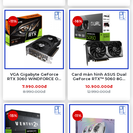
-11%
-16%
VGA Gigabyte GeForce
Card màn hình ASUS Dual
RTX 3060 WINDFORCE OC
GeForce RTX™ 5060 8GB
12G – 12GB GDDR6, 2 Fan,
GDDR7 OC Edition
7.990.000đ
10.900.000đ
NVIDIA Ampere
8.990.000đ
12.990.000đ
-15%
-11%