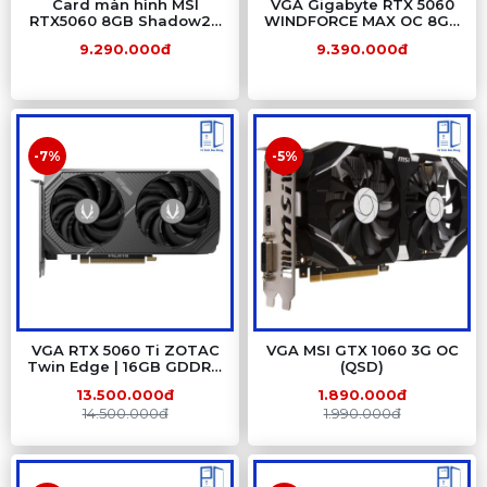
Card màn hình MSI
VGA Gigabyte RTX 5060
RTX5060 8GB Shadow2X
WINDFORCE MAX OC 8GB
OC GDDR7
(N5060WF2MAX OC-8GD)
9.290.000đ
9.390.000đ
-7%
-5%
VGA RTX 5060 Ti ZOTAC
VGA MSI GTX 1060 3G OC
Twin Edge | 16GB GDDR7,
(QSD)
4608 CUDA, 600W
13.500.000đ
1.890.000đ
14.500.000đ
1.990.000đ