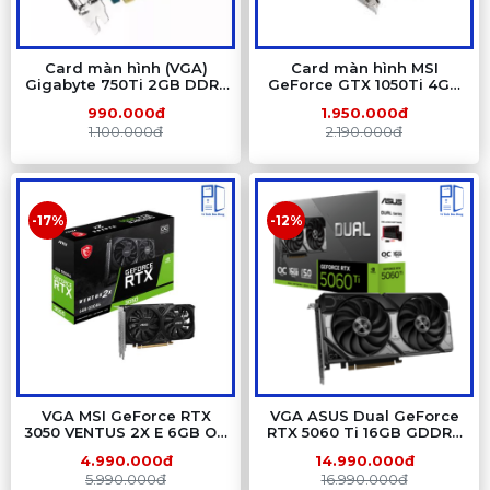
Card màn hình (VGA)
Card màn hình MSI
Gigabyte 750Ti 2GB DDR5
GeForce GTX 1050Ti 4GB
2 Fan (QSD)
GDDR5 (QSD)
990.000đ
1.950.000đ
1.100.000đ
2.190.000đ
-17%
-12%
VGA MSI GeForce RTX
VGA ASUS Dual GeForce
3050 VENTUS 2X E 6GB OC
RTX 5060 Ti 16GB GDDR7
– 6GB GDDR6, 2 Fan,
OC Edition – 16GB GDDR7,
4.990.000đ
14.990.000đ
NVIDIA Ampere
2 Fan, Blackwell
5.990.000đ
16.990.000đ