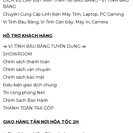
DỊCH VỤ LẮP ĐẶT MÁY TÍNH TẠI BÀU BÀNG - VI TÍNH BÀU
BÀNG
Chuyên Cung Cấp Linh Kiện Máy Tính, Laptop, PC Gaming
Vi Tính Bàu Bàng, Vi Tính Gần Đây, Máy In, Camera
HỖ TRỢ KHÁCH HÀNG
📣 VI TÍNH BÀU BÀNG TUYỂN DỤNG 📣
SHOWROOM
Chính sách thanh toán
Chính sách vận chuyển
Chính sách bảo mật
Điều kiện giao dịch chung
Thi công phòng Net
Chính Sách Bảo Hành
THANH TOÁN TRẢ GÓP
GIAO HÀNG TẬN NƠI HỎA TỐC 2H