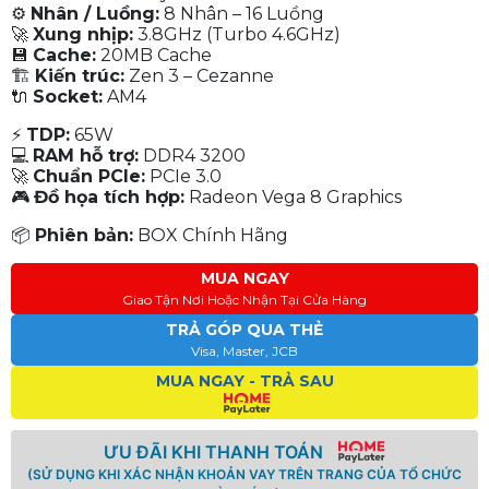
⚙
Nhân / Luồng:
8 Nhân – 16 Luồng
🚀
Xung nhịp:
3.8GHz (Turbo 4.6GHz)
💾
Cache:
20MB Cache
🏗
Kiến trúc:
Zen 3 – Cezanne
🔌
Socket:
AM4
⚡
TDP:
65W
💻
RAM hỗ trợ:
DDR4 3200
🚀
Chuẩn PCIe:
PCIe 3.0
🎮
Đồ họa tích hợp:
Radeon Vega 8 Graphics
📦
Phiên bản:
BOX Chính Hãng
MUA NGAY
Giao Tận Nơi Hoặc Nhận Tại Cửa Hàng
TRẢ GÓP QUA THẺ
Visa, Master, JCB
MUA NGAY - TRẢ SAU
ƯU ĐÃI KHI THANH TOÁN
(SỬ DỤNG KHI XÁC NHẬN KHOẢN VAY TRÊN TRANG CỦA TỔ CHỨC