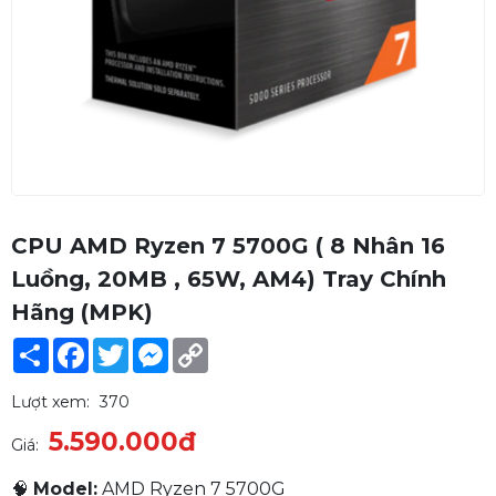
CPU AMD Ryzen 7 5700G ( 8 Nhân 16
Luồng, 20MB , 65W, AM4) Tray Chính
Hãng (MPK)
Share
Facebook
Twitter
Messenger
Copy
Link
Lượt xem:
370
5.590.000đ
Giá:
🧠
Model:
AMD Ryzen 7 5700G