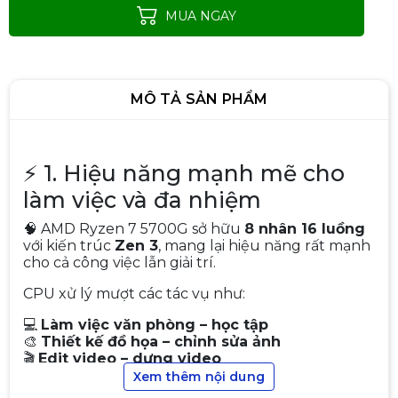
MUA NGAY
MÔ TẢ SẢN PHẨM
⚡ 1. Hiệu năng mạnh mẽ cho
làm việc và đa nhiệm
🧠 AMD Ryzen 7 5700G sở hữu
8 nhân 16 luồng
với kiến trúc
Zen 3
, mang lại hiệu năng rất mạnh
cho cả công việc lẫn giải trí.
CPU xử lý mượt các tác vụ như:
💻
Làm việc văn phòng – học tập
🎨
Thiết kế đồ họa – chỉnh sửa ảnh
🎬
Edit video – dựng video
CPU AMD Ryzen 7 5700X3D TRAY
🖥
Chạy đa nhiệm nhiều phần mềm
Xem thêm nội dung
(3.0 GHz Boost 4.1 GHz | 8 Cores
/ 16 Threads | 96 MB Cache)