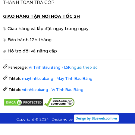
THANH TOÁN TRẢ GÓP
GIAO HÀNG TẬN NƠI HỎA TỐC 2H
❇️ Giao hàng và lắp đặt ngày trong ngày
❇️ Bảo hành 12h tháng
❇️ Hỗ trợ đổi và nâng cấp
Fanepage:
Vi Tính Bàu Bàng - 1,5K
người theo dõi
Tiktok:
maytinhbaubang - Máy Tính Bàu Bàng
Tiktok:
vitinhbaubang - Vi Tính Bàu Bàng
Copyright © 2024 . Designed by