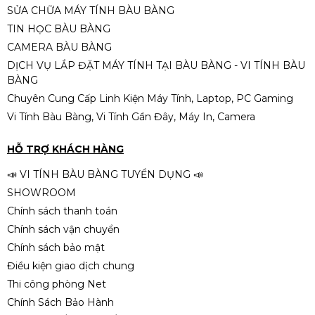
📌
Phiên bản:
BOX Chính Hãng
SỬA CHỮA MÁY TÍNH BÀU BÀNG
CPU AMD Ryzen 5 5500 (3.6 GHz
TIN HỌC BÀU BÀNG
✔
Hàng mới 100%
Upto 4.2GHz / 19MB / 6 Cores, 12
✔
Đầy đủ hộp và phụ kiện
CAMERA BÀU BÀNG
Threads / 65W / Socket AM4)
2.150.000đ
✔
Kèm tản nhiệt AMD chính hãng
DỊCH VỤ LẮP ĐẶT MÁY TÍNH TẠI BÀU BÀNG - VI TÍNH BÀU
BÀNG
Chuyên Cung Cấp Linh Kiện Máy Tính, Laptop, PC Gaming
Vi Tính Bàu Bàng, Vi Tính Gần Đây, Máy In, Camera
CPU AMD Ryzen 7 5700X (8 Nhân
16 Luồng, 32MB , 65W, AM4) Tray
HỖ TRỢ KHÁCH HÀNG
New Chính Hãng
4.690.000đ
📣 VI TÍNH BÀU BÀNG TUYỂN DỤNG 📣
SHOWROOM
Chính sách thanh toán
Chính sách vận chuyển
CPU AMD Ryzen 5 5600g / 3.9ghz
Chính sách bảo mật
boost 4.4ghz / 6 nhân 12 luồng /
Điều kiện giao dịch chung
16MB / AM4
3.890.000đ
Thi công phòng Net
Chính Sách Bảo Hành