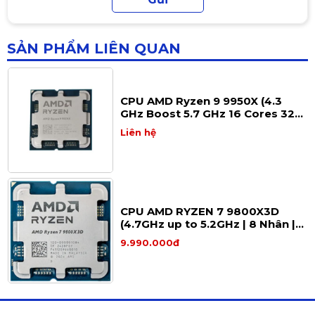
boost 4.4ghz / 6 nhân 12 luồng /
16MB / AM4
3.890.000đ
🧊 3. CPU đa năng cho nhiều
SẢN PHẨM LIÊN QUAN
loại PC
📌 Ryzen 7 5700G là lựa chọn rất tốt cho những
bộ PC cần
hiệu năng cao nhưng tiết kiệm chi
CPU AMD Ryzen 9 9950X (4.3
phí VGA
.
GHz Boost 5.7 GHz 16 Cores 32
Threads 64 MB Cache) - Tray
Phù hợp build:
Liên hệ
Chính hãng
🖥
PC văn phòng hiệu năng cao
🎓
PC học tập – sinh viên
🎮
PC Gaming không cần VGA
🎨
PC đồ họa – làm việc
CPU AMD RYZEN 7 9800X3D
CPU có
mức tiêu thụ điện 65W
, hoạt động khá
(4.7GHz up to 5.2GHz | 8 Nhân |
mát và đi kèm
tản nhiệt chính hãng AMD
16 Luồng ) - Tray
9.990.000đ
Wraith Stealth
.
🔧 4. Khả năng tương thích linh