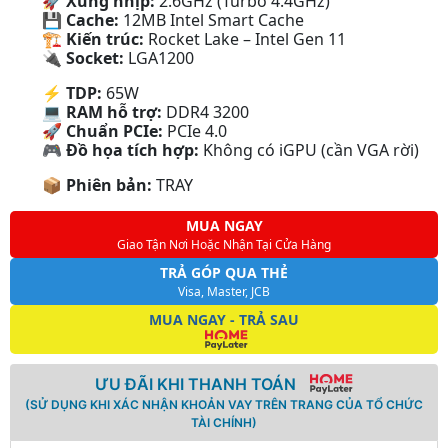
🚀
Xung nhịp:
2.6GHz (Turbo 4.4GHz)
💾
Cache:
12MB Intel Smart Cache
🏗
Kiến trúc:
Rocket Lake – Intel Gen 11
🔌
Socket:
LGA1200
⚡
TDP:
65W
💻
RAM hỗ trợ:
DDR4 3200
🚀
Chuẩn PCIe:
PCIe 4.0
🎮
Đồ họa tích hợp:
Không có iGPU (cần VGA rời)
📦
Phiên bản:
TRAY
MUA NGAY
Giao Tận Nơi Hoặc Nhận Tại Cửa Hàng
TRẢ GÓP QUA THẺ
Visa, Master, JCB
MUA NGAY - TRẢ SAU
ƯU ĐÃI KHI THANH TOÁN
(SỬ DỤNG KHI XÁC NHẬN KHOẢN VAY TRÊN TRANG CỦA TỔ CHỨC
TÀI CHÍNH)