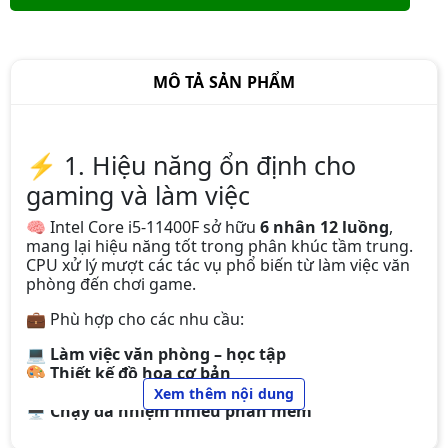
MÔ TẢ SẢN PHẨM
⚡ 1. Hiệu năng ổn định cho
gaming và làm việc
CPU INTEL CORE I3-10105F (3.7Ghz
🧠 Intel Core i5-11400F sở hữu
6 nhân 12 luồng
,
Turbo Up To 4.4Ghz, 4 Nhân 8
mang lại hiệu năng tốt trong phân khúc tầm trung.
Luồng, 6Mb Cache, 65W) Tray New
CPU xử lý mượt các tác vụ phổ biến từ làm việc văn
2.190.000đ
1.890.000đ
phòng đến chơi game.
-14%
💼 Phù hợp cho các nhu cầu:
💻
Làm việc văn phòng – học tập
🎨
Thiết kế đồ họa cơ bản
CPU Intel Core i5-13400F(10 Nhân
🎬
Chỉnh sửa video nhẹ
Xem thêm nội dung
16 Luồng, 20MB , 65W, LGA1700)
🖥
Chạy đa nhiệm nhiều phần mềm
Tray
3.990.000đ
3.890.000đ
Các phần mềm hoạt động tốt trên CPU này: