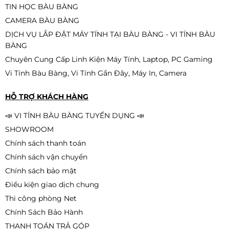
CPU Intel Core i5-10500 (12M
✔
Không kèm hộp
TIN HỌC BÀU BÀNG
Cache, 3.10 GHz up to 4.50 GHz,
✔
Không kèm tản nhiệt
6C12T, Socket 1200, Comet Lake-S)
CAMERA BÀU BÀNG
2.790.000đ
DỊCH VỤ LẮP ĐẶT MÁY TÍNH TẠI BÀU BÀNG - VI TÍNH BÀU
BÀNG
Chuyên Cung Cấp Linh Kiện Máy Tính, Laptop, PC Gaming
Vi Tính Bàu Bàng, Vi Tính Gần Đây, Máy In, Camera
CPU Intel Xeon E5 2676 V3 (2.4GHz
Turbo Up To 3.2GHz, 12 nhân 24
HỖ TRỢ KHÁCH HÀNG
luồng, 30MB Cache, LGA 2011-3)
670.000đ
650.000đ
📣 VI TÍNH BÀU BÀNG TUYỂN DỤNG 📣
-3%
SHOWROOM
Chính sách thanh toán
Chính sách vận chuyển
Chính sách bảo mật
Điều kiện giao dịch chung
Thi công phòng Net
Chính Sách Bảo Hành
THANH TOÁN TRẢ GÓP