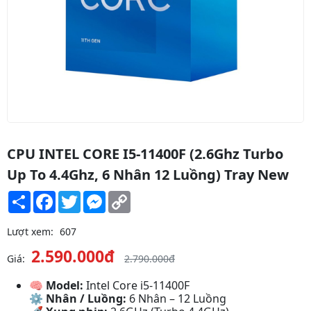
CPU INTEL CORE I5-11400F (2.6Ghz Turbo
Up To 4.4Ghz, 6 Nhân 12 Luồng) Tray New
Share
Facebook
Twitter
Messenger
Copy
Link
Lượt xem:
607
2.590.000đ
Giá:
2.790.000đ
🧠
Model:
Intel Core i5-11400F
⚙
Nhân / Luồng:
6 Nhân – 12 Luồng