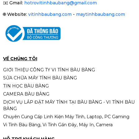
✉️
Gmail:
hotrovitinhbaubang@gmail.com
🌐
Website:
vitinhbaubang.com
-
maytinhbaubang.com
VỀ CHÚNG TÔI
GIỚI THIỆU CÔNG TY VI TÍNH BÀU BÀNG
SỬA CHỮA MÁY TÍNH BÀU BÀNG
TIN HỌC BÀU BÀNG
CAMERA BÀU BÀNG
DỊCH VỤ LẮP ĐẶT MÁY TÍNH TẠI BÀU BÀNG - VI TÍNH BÀU
BÀNG
Chuyên Cung Cấp Linh Kiện Máy Tính, Laptop, PC Gaming
Vi Tính Bàu Bàng, Vi Tính Gần Đây, Máy In, Camera
HỖ TRỢ KHÁCH HÀNG