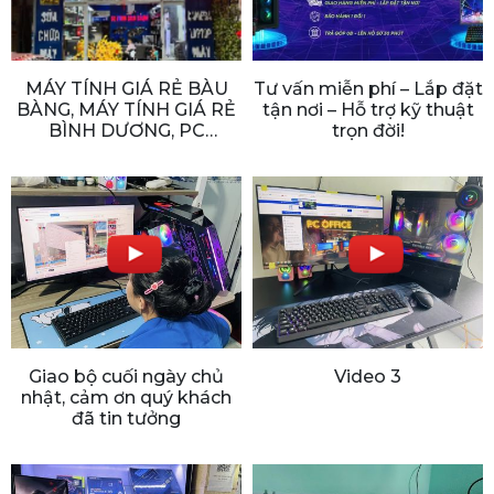
MÁY TÍNH GIÁ RẺ BÀU
Tư vấn miễn phí – Lắp đặt
BÀNG, MÁY TÍNH GIÁ RẺ
tận nơi – Hỗ trợ kỹ thuật
BÌNH DƯƠNG, PC
trọn đời!
GAMING BÀU BÀNG, PC
GAMING BÌNH DƯƠNG,
CẤU HÌNH CHƠI GAME,
BÌNH DƯƠNG
Giao bộ cuối ngày chủ
Video 3
nhật, cảm ơn quý khách
đã tin tưởng