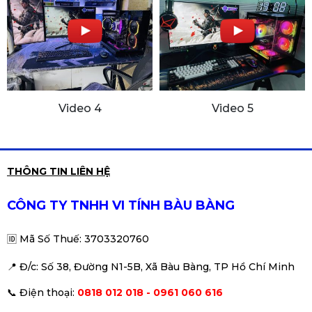
Video 4
Video 5
THÔNG TIN LIÊN HỆ
CÔNG TY TNHH VI TÍNH BÀU BÀNG
🆔
Mã Số Thuế: 3703320760
📍 Đ
/c: Số 38, Đường N1-5B, Xã Bàu Bàng, TP Hồ Chí Minh
📞
Điện thoại:
0818 012 018 - 0961 060 616