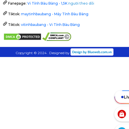
Fanepage:
Vi Tính Bàu Bàng - 1,5K
người theo dõi
Tiktok:
maytinhbaubang - Máy Tính Bàu Bàng
Tiktok:
vitinhbaubang - Vi Tính Bàu Bàng
Copyright © 2024 . Designed by
Li