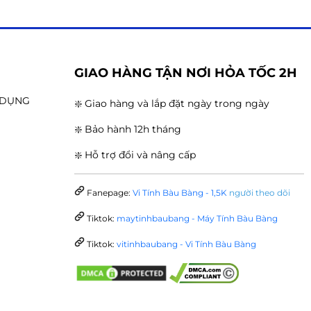
G
GIAO HÀNG TẬN NƠI HỎA TỐC 2H
N DỤNG
❇️ Giao hàng và lắp đặt ngày trong ngày
❇️ Bảo hành 12h tháng
❇️ Hỗ trợ đổi và nâng cấp
Fanepage:
Vi Tính Bàu Bàng - 1,5K
người theo dõi
Tiktok:
maytinhbaubang - Máy Tính Bàu Bàng
Tiktok:
vitinhbaubang - Vi Tính Bàu Bàng