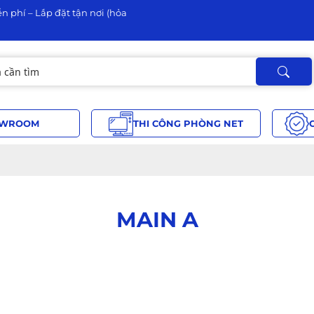
n phí – Lắp đặt tận nơi (hỏa
WROOM
THI CÔNG PHÒNG NET
MAIN A