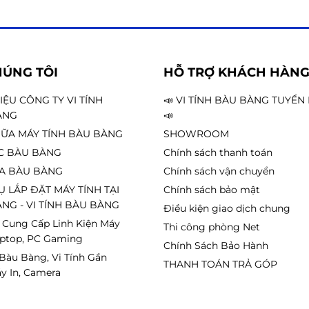
HÚNG TÔI
HỖ TRỢ KHÁCH HÀN
HIỆU CÔNG TY VI TÍNH
📣 VI TÍNH BÀU BÀNG TUYỂ
ÀNG
📣
ỮA MÁY TÍNH BÀU BÀNG
SHOWROOM
C BÀU BÀNG
Chính sách thanh toán
A BÀU BÀNG
Chính sách vận chuyển
Ụ LẮP ĐẶT MÁY TÍNH TẠI
Chính sách bảo mật
NG - VI TÍNH BÀU BÀNG
Điều kiện giao dịch chung
 Cung Cấp Linh Kiện Máy
Thi công phòng Net
aptop, PC Gaming
Chính Sách Bảo Hành
 Bàu Bàng, Vi Tính Gần
THANH TOÁN TRẢ GÓP
y In, Camera