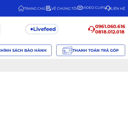
VIDEO CLIPS
TRANG CHỦ
VỀ CHÚNG TÔI
LIÊN HỆ
0961.060.616
Livefeed
0818.012.018
CHÍNH SÁCH BẢO HÀNH
THANH TOÁN TRẢ GÓP