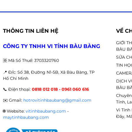
THÔNG TIN LIÊN HỆ
VỀ C
GIỚI T
CÔNG TY TNHH VI TÍNH BÀU BÀNG
BÀU B
SỬA CH
🆔
Mã Số Thuế: 3703320760
TIN HỌ
📍 Đ
/c: Số 38, Đường N1-5B, Xã Bàu Bàng, TP
CAMER
Hồ Chí Minh
DỊCH V
BÀU BÀ
📞
Điện thoại:
0818 012 018 - 0961 060 616
Chuyên
✉️
Gmail:
hotrovitinhbaubang@gmail.com
Tính, L
Vi Tính
🌐
Website:
vitinhbaubang.com
-
Đây, Má
maytinhbaubang.com