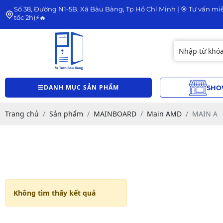
Số 38, Đường N1-5B, Xã Bàu Bàng, Tp Hồ Chí Minh | 🎯 Tư vấn miễ
tốc 2h)⚡🔥
DANH MỤC SẢN PHẨM
SHO
Trang chủ
Sản phẩm
MAINBOARD
Main AMD
MAIN A
Không tìm thấy kết quả