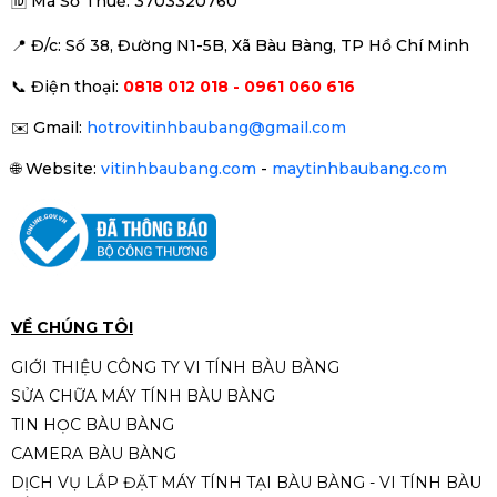
🆔
Mã Số Thuế: 3703320760
📍 Đ
/c: Số 38, Đường N1-5B, Xã Bàu Bàng, TP Hồ Chí Minh
📞
Điện thoại:
0818 012 018 - 0961 060 616
✉️
Gmail:
hotrovitinhbaubang@gmail.com
🌐
Website:
vitinhbaubang.com
-
maytinhbaubang.com
VỀ CHÚNG TÔI
GIỚI THIỆU CÔNG TY VI TÍNH BÀU BÀNG
SỬA CHỮA MÁY TÍNH BÀU BÀNG
TIN HỌC BÀU BÀNG
CAMERA BÀU BÀNG
DỊCH VỤ LẮP ĐẶT MÁY TÍNH TẠI BÀU BÀNG - VI TÍNH BÀU