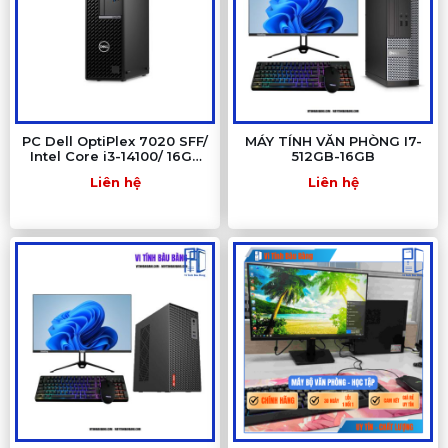
PC Dell OptiPlex 7020 SFF/
MÁY TÍNH VĂN PHÒNG I7-
Intel Core i3-14100/ 16Gb
512GB-16GB
DDR5/ Nvme-512SSD
Liên hệ
Liên hệ