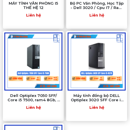
MÁY TÍNH VĂN PHÒNG I5
Bộ PC Văn Phòng, Học Tập
THẾ HỆ 12
- Dell 3020 / Cpu I7 / Ram
8/ SSD 256/ Nguồn 500w
Liên hệ
Liên hệ
Dell Optiplex 7050 SFF/
Máy tính đồng bộ DELL
Core i5 7500, ram4 8Gb, ổ
Optiplex 3020 SFF Core i5
ssd 256G
4570 | Ram 8GB | SSD
Liên hệ
Liên hệ
256GB