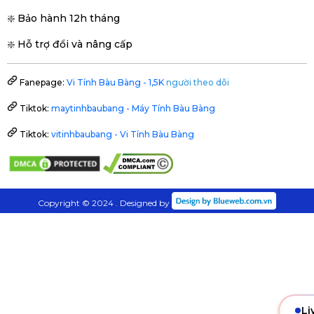
❇️ Bảo hành 12h tháng
❇️ Hỗ trợ đổi và nâng cấp
Fanepage:
Vi Tính Bàu Bàng - 1,5K
người theo dõi
Tiktok:
maytinhbaubang - Máy Tính Bàu Bàng
Tiktok:
vitinhbaubang - Vi Tính Bàu Bàng
Copyright © 2024 . Designed by
Li