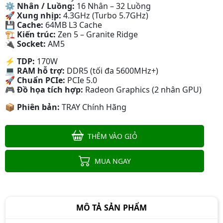
⚙
Nhân / Luồng:
16 Nhân – 32 Luồng
🚀
Xung nhịp:
4.3GHz (Turbo 5.7GHz)
💾
Cache:
64MB L3 Cache
🏗
Kiến trúc:
Zen 5 – Granite Ridge
🔌
Socket:
AM5
Bộ vi xử lý AMD Ryzen 5 7600 /
3.8GHz Boost 5.1GHz / 6 nhân 12
⚡
TDP:
170W
luồng / 38MB / AM5
Liên hệ
💻
RAM hỗ trợ:
DDR5 (tối đa 5600MHz+)
🚀
Chuẩn PCIe:
PCIe 5.0
🎮
Đồ họa tích hợp:
Radeon Graphics (2 nhân GPU)
📦
Phiên bản:
TRAY Chính Hãng
CPU AMD Ryzen 9 7900 (Up To
5.4GHz, 12 Nhân 24 Luồng, 76MB
THÊM VÀO GIỎ
Cache, 65W)
8.390.000đ
MUA NGAY
CPU AMD RYZEN 7 5700G (3.8Ghz
MÔ TẢ SẢN PHẨM
Upto 4.6Ghz / 20Mb / 8 Cores, 16
Threads / 65W) Box Chính Hãng
Liên hệ