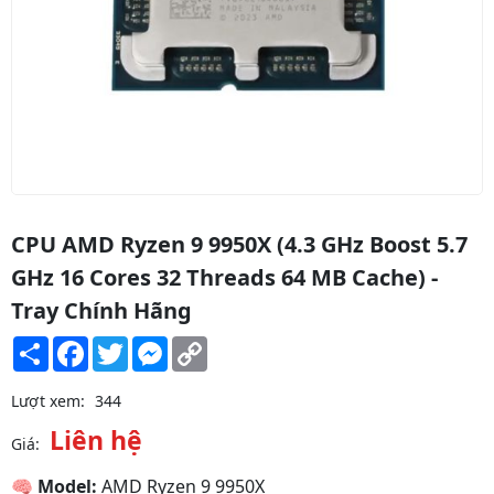
CPU AMD Ryzen 9 9950X (4.3 GHz Boost 5.7
GHz 16 Cores 32 Threads 64 MB Cache) -
Tray Chính Hãng
Share
Facebook
Twitter
Messenger
Copy
Link
Lượt xem:
344
Bộ vi xử lý AMD Ryzen 7 8700G /
Liên hệ
4.2GHz Boost 5.1GHz / 8 nhân 16
Giá:
luồng / 24MB / AM5
Liên hệ
🧠
Model:
AMD Ryzen 9 9950X