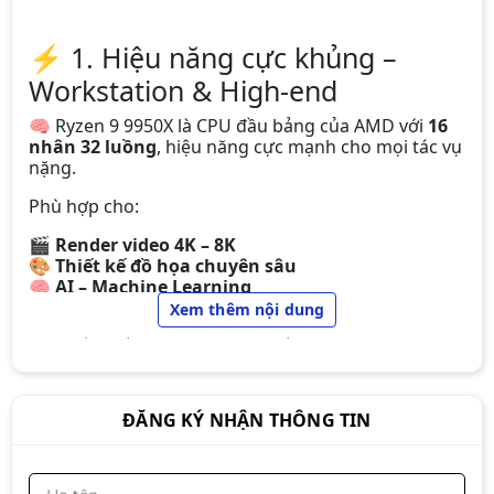
⚡ 1. Hiệu năng cực khủng –
Workstation & High-end
CPU AMD RYZEN 5 4600G (3.7 Ghz
🧠 Ryzen 9 9950X là CPU đầu bảng của AMD với
16
Turbo Upto 4.2Ghz / 11Mb / 6
nhân 32 luồng
, hiệu năng cực mạnh cho mọi tác vụ
Cores, 12 Threads / 65W / Socket
nặng.
Liên hệ
Am4)
Phù hợp cho:
🎬
Render video 4K – 8K
🎨
Thiết kế đồ họa chuyên sâu
🧠
AI – Machine Learning
CPU AMD RYZEN 3 3200G (3.6Ghz
🖥
Workstation đa nhiệm nặng
Xem thêm nội dung
Turbo Up To 4.0Ghz, 4 Nhân 4
Luồng, 4Mb Cache, 65W)
Các phần mềm tận dụng cực tốt:
2.190.000đ
1.890.000đ
-14%
🛠
Premiere Pro | After Effects | Blender |
AutoCAD | DaVinci Resolve
ĐĂNG KÝ NHẬN THÔNG TIN
CPU AMD RYZEN 5 5600G (3.9Ghz
Upto 4.4Ghz / 19Mb / 6 Cores, 12