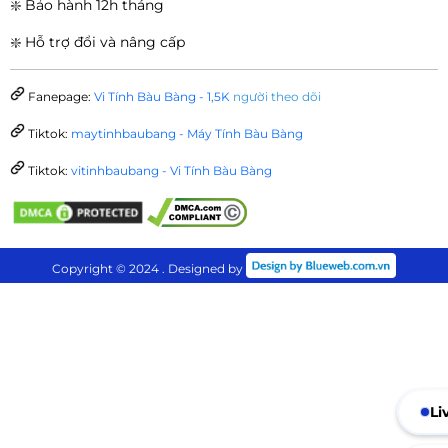
❇️ Bảo hành 12h tháng
❇️ Hỗ trợ đổi và nâng cấp
Fanepage:
Vi Tính Bàu Bàng - 1,5K
người theo dõi
Tiktok:
maytinhbaubang - Máy Tính Bàu Bàng
Tiktok:
vitinhbaubang - Vi Tính Bàu Bàng
Copyright © 2024 . Designed by
Li