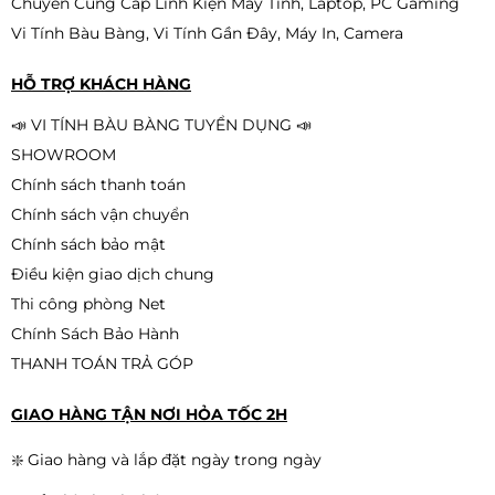
Chuyên Cung Cấp Linh Kiện Máy Tính, Laptop, PC Gaming
Vi Tính Bàu Bàng, Vi Tính Gần Đây, Máy In, Camera
HỖ TRỢ KHÁCH HÀNG
📣 VI TÍNH BÀU BÀNG TUYỂN DỤNG 📣
SHOWROOM
Chính sách thanh toán
Chính sách vận chuyển
Chính sách bảo mật
Điều kiện giao dịch chung
Thi công phòng Net
Chính Sách Bảo Hành
THANH TOÁN TRẢ GÓP
GIAO HÀNG TẬN NƠI HỎA TỐC 2H
❇️ Giao hàng và lắp đặt ngày trong ngày