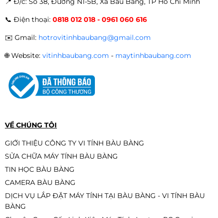
📍 Đ
/c: Số 38, Đường N1-5B, Xã Bàu Bàng, TP Hồ Chí Minh
Kết hợp tốt với:
📞
Điện thoại:
0818 012 018 - 0961 060 616
🎮
RTX 4070 | RTX 4080 | RTX 4090 | RTX 5000
series
✉️
Gmail:
hotrovitinhbaubang@gmail.com
🔥 Build thành
dàn máy top hiệu năng hiện tại
.
🌐
Website:
vitinhbaubang.com
-
maytinhbaubang.com
📦 Tình trạng sản phẩm
📌
Phiên bản:
TRAY Chính Hãng
✔
Hàng mới 100%
VỀ CHÚNG TÔI
✔
Không hộp – không tản nhiệt
✔
Bảo hành theo shop
GIỚI THIỆU CÔNG TY VI TÍNH BÀU BÀNG
SỬA CHỮA MÁY TÍNH BÀU BÀNG
TIN HỌC BÀU BÀNG
CAMERA BÀU BÀNG
DỊCH VỤ LẮP ĐẶT MÁY TÍNH TẠI BÀU BÀNG - VI TÍNH BÀU
BÀNG