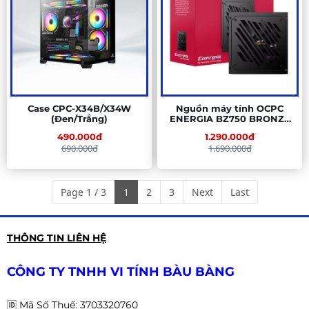
Case CPC-X34B/X34W
Nguồn máy tính OCPC
(Đen/Trắng)
ENERGIA BZ750 BRONZE
80+, 750W
490.000đ
1.290.000đ
690.000đ
1.690.000đ
Page 1 / 3
1
2
3
Next
Last
THÔNG TIN LIÊN HỆ
CÔNG TY TNHH VI TÍNH BÀU BÀNG
🆔
Mã Số Thuế: 3703320760