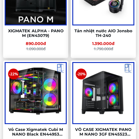
XIGMATEK ALPHA - PANO
Tản nhiệt nước AIO Jonsbo
M (EN43079)
TH-240
890.000đ
1.390.000đ
1.090.000đ
1.790.000đ
-22%
-20%
Vỏ Case Xigmatek Cubi M
VỎ CASE XIGMATEK PANO
NANO Black EN44953
M NANO 3GF EN45523
(MATX, Trắng/ Đen) Case Bể
(MATX, 3 Fan)