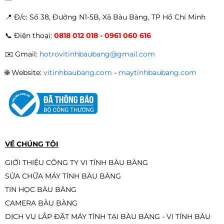
📍 Đ
/c: Số 38, Đường N1-5B, Xã Bàu Bàng, TP Hồ Chí Minh
📞
Điện thoại:
0818 012 018 - 0961 060 616
✉️
Gmail:
hotrovitinhbaubang@gmail.com
🌐
Website:
vitinhbaubang.com
-
maytinhbaubang.com
VỀ CHÚNG TÔI
GIỚI THIỆU CÔNG TY VI TÍNH BÀU BÀNG
SỬA CHỮA MÁY TÍNH BÀU BÀNG
TIN HỌC BÀU BÀNG
CAMERA BÀU BÀNG
DỊCH VỤ LẮP ĐẶT MÁY TÍNH TẠI BÀU BÀNG - VI TÍNH BÀU