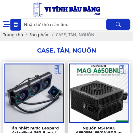
Trang chủ
Sản phẩm
CASE, TẢN, NGUỒN
CASE, TẢN, NGUỒN
Tản nhiệt nước Leopard
Nguồn MSI MAG
AstroBeat 360 Black |
A650BNL650W-80Plus