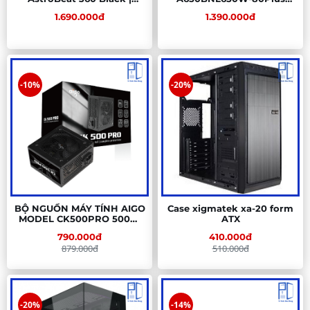
ARGB Display, Đen
Bronze
1.690.000đ
1.390.000đ
-10%
-20%
BỘ NGUỒN MÁY TÍNH AIGO
Case xigmatek xa-20 form
MODEL CK500PRO 500W
ATX
80+ EFICIENCY (DÂY CÁP
790.000đ
410.000đ
ĐEN DẸT)
879.000đ
510.000đ
-20%
-14%