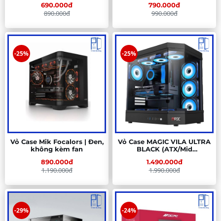
690.000đ
790.000đ
Cá
890.000đ
990.000đ
-25%
-25%
Vỏ Case Mik Focalors | Đen,
Vỏ Case MAGIC VILA ULTRA
không kèm fan
BLACK (ATX/Mid
Tower/Màu
890.000đ
1.490.000đ
Đen/Rad360/Không Fan)
1.190.000đ
1.990.000đ
-29%
-24%