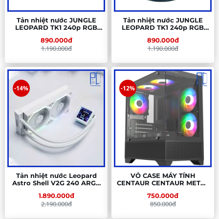
Tản nhiệt nước JUNGLE
Tản nhiệt nước JUNGLE
LEOPARD TK1 240p RGB
LEOPARD TK1 240p RGB
Fixed Trắng
Fixed Đen
890.000đ
890.000đ
1.190.000đ
1.190.000đ
-14%
-12%
Tản nhiệt nước Leopard
VỎ CASE MÁY TÍNH
Astro Shell V2G 240 ARGB
CENTAUR CENTAUR METAL
Digital LCD WHITE (WH)
MT-C02 BLACK (M-ATX| MID
1.890.000đ
750.000đ
TOWER| MÀU ĐEN)
2.190.000đ
850.000đ