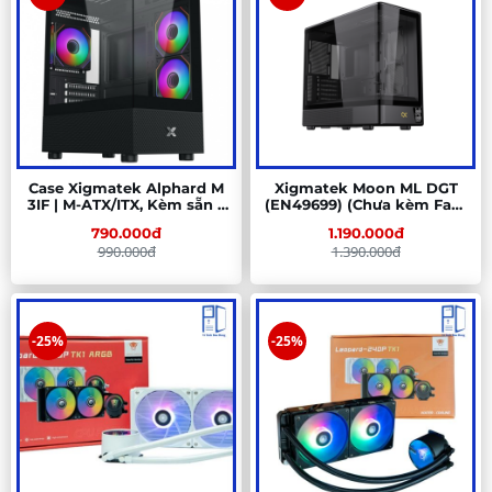
Case Xigmatek Alphard M
Xigmatek Moon ML DGT
3IF | M-ATX/ITX, Kèm sẵn 3
(EN49699) (Chưa kèm Fan)
fan, Đen
| M-ATX, Đen
790.000đ
1.190.000đ
990.000đ
1.390.000đ
-25%
-25%