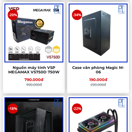
-20%
-34%
Nguồn máy tính VSP
Case văn phòng Magic M-
MEGAMAX VS750D 750W
06
790.000đ
190.000đ
990.000đ
290.000đ
-18%
-22%