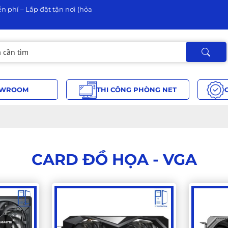
n phí – Lắp đặt tận nơi (hỏa
WROOM
THI CÔNG PHÒNG NET
CARD ĐỒ HỌA - VGA