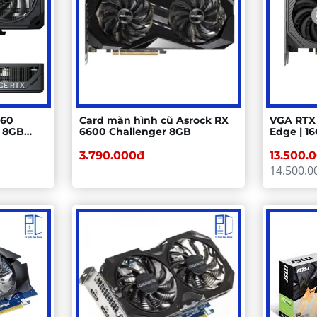
060
Card màn hình cũ Asrock RX
VGA RTX
 8GB
6600 Challenger 8GB
Edge | 1
8GD)
CUDA, 
3.790.000đ
13.500.
14.500.0