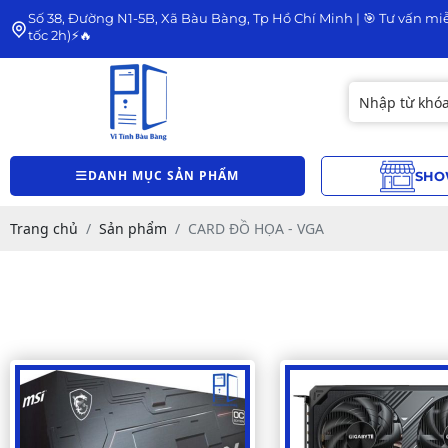
Số 38, Đường N1-5B, Xã Bàu Bàng, Tp Hồ Chí Minh | 🎯 Tư vấn miễ
tốc 2h)⚡🔥
DANH MỤC SẢN PHẨM
SHO
Trang chủ
Sản phẩm
CARD ĐỒ HỌA - VGA