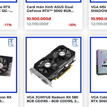
ce RTX
Card màn hình ASUS Dual
VGA MSI
12G –
GeForce RTX™ 5060 8GB
SHADOW 
NVIDIA
GDDR7 OC Edition
8GB GDDR
10.900.000đ
10.990.
12.990.000đ
12.990.0
-11%
-16%
eon RX
VGA JGINYUE Radeon RX 580
VGA Colo
B
8GB GDDR5 – 8GB GDDR5, 2
RTX 3060
Fan, Polaris
12GB GDD