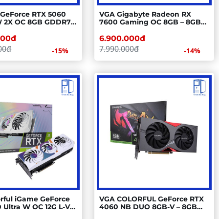
 GeForce RTX 5060
VGA Gigabyte Radeon RX
2X OC 8GB GDDR7 –
7600 Gaming OC 8GB – 8GB
7, 2 Fan, Blackwell
GDDR6, 3 Fan, RDNA3
000đ
6.900.000đ
00đ
7.990.000đ
-15%
-14%
rful iGame GeForce
VGA COLORFUL GeForce RTX
 Ultra W OC 12G L-V –
4060 NB DUO 8GB-V – 8GB
R6, 2 Fan, NVIDIA
GDDR6, 2 Fan, Ada Lovelace