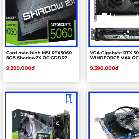
Card màn hình MSI RTX5060
VGA Gigabyte RTX 5
8GB Shadow2X OC GDDR7
WINDFORCE MAX OC
(N5060WF2MAX OC-
9.290.000đ
9.390.000đ