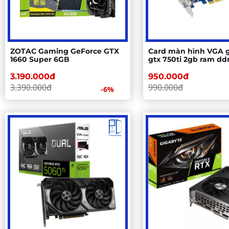
ZOTAC Gaming GeForce GTX
Card màn hình VGA 
1660 Super 6GB
gtx 750ti 2gb ram dd
3.190.000đ
950.000đ
3.390.000đ
990.000đ
-6%