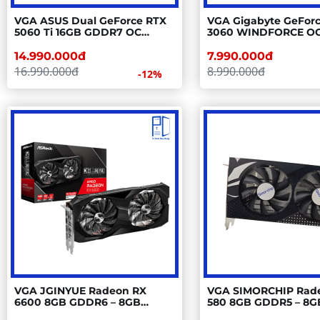
VGA ASUS Dual GeForce RTX
VGA Gigabyte GeFor
5060 Ti 16GB GDDR7 OC
3060 WINDFORCE OC 
Edition – 16GB GDDR7, 2 Fan,
12GB GDDR6, 2 Fan, 
Blackwell
Ampere
14.990.000đ
7.990.000đ
16.990.000đ
8.990.000đ
-12%
VGA JGINYUE Radeon RX
VGA SIMORCHIP Rad
6600 8GB GDDR6 – 8GB
580 8GB GDDR5 – 8G
GDDR6, 2 Fan, RDNA2
GDDR5, 2 Fan, Polaris