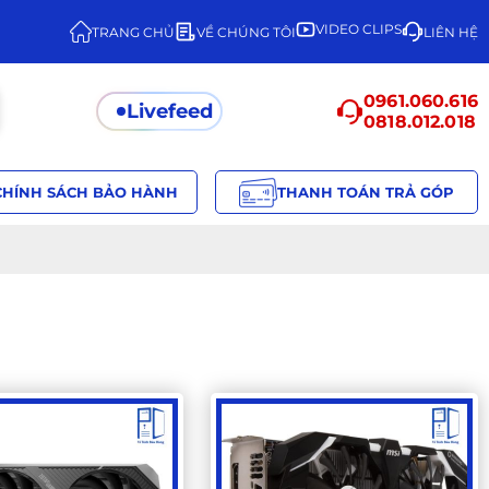
VIDEO CLIPS
TRANG CHỦ
VỀ CHÚNG TÔI
LIÊN HỆ
0961.060.616
Livefeed
0818.012.018
CHÍNH SÁCH BẢO HÀNH
THANH TOÁN TRẢ GÓP