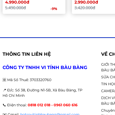
4.990.000đ
2.990.000đ
5.490.000đ
3.420.000đ
-9%
THÔNG TIN LIÊN HỆ
VỀ C
GIỚI T
CÔNG TY TNHH VI TÍNH BÀU BÀNG
BÀU B
SỬA CH
🆔
Mã Số Thuế: 3703320760
TIN HỌ
📍 Đ
/c: Số 38, Đường N1-5B, Xã Bàu Bàng, TP
CAMER
Hồ Chí Minh
DỊCH V
BÀU BÀ
📞
Điện thoại:
0818 012 018 - 0961 060 616
Chuyên
✉️
Gmail:
hotrovitinhbaubang@gmail.com