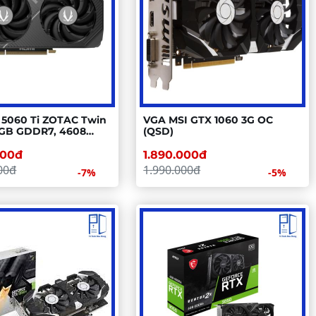
 5060 Ti ZOTAC Twin
VGA MSI GTX 1060 3G OC
6GB GDDR7, 4608
(QSD)
600W
000đ
1.890.000đ
00đ
1.990.000đ
-7%
-5%