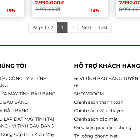
Ampere
2.990.000đ
7.990.0
3.490.000đ
8.990.00
-13%
-14%
Page 1 / 2
1
2
Next
Last
HÚNG TÔI
HỖ TRỢ KHÁCH HÀN
HIỆU CÔNG TY VI TÍNH
📣 VI TÍNH BÀU BÀNG TUYỂ
ÀNG
📣
ỮA MÁY TÍNH BÀU BÀNG
SHOWROOM
C BÀU BÀNG
Chính sách thanh toán
A BÀU BÀNG
Chính sách vận chuyển
Ụ LẮP ĐẶT MÁY TÍNH TẠI
Chính sách bảo mật
NG - VI TÍNH BÀU BÀNG
Điều kiện giao dịch chung
 Cung Cấp Linh Kiện Máy
Thi công phòng Net