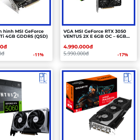
 hình MSI GeForce
VGA MSI GeForce RTX 3050
0Ti 4GB GDDR5 (QSD)
VENTUS 2X E 6GB OC – 6GB
GDDR6, 2 Fan, NVIDIA
Ampere
00đ
4.990.000đ
0đ
5.990.000đ
-11%
-17%