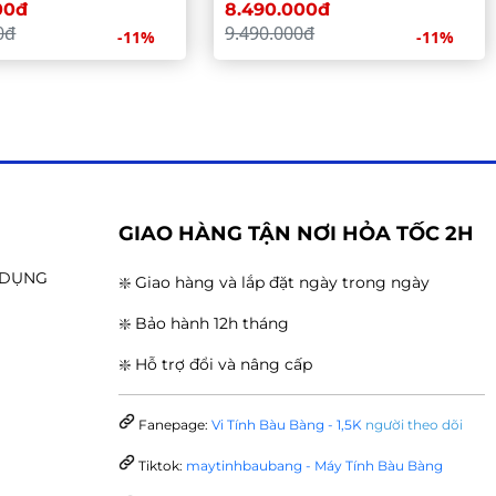
00đ
8.490.000đ
0đ
9.490.000đ
-11%
-11%
G
GIAO HÀNG TẬN NƠI HỎA TỐC 2H
N DỤNG
❇️ Giao hàng và lắp đặt ngày trong ngày
❇️ Bảo hành 12h tháng
❇️ Hỗ trợ đổi và nâng cấp
Fanepage:
Vi Tính Bàu Bàng - 1,5K
người theo dõi
Tiktok:
maytinhbaubang - Máy Tính Bàu Bàng