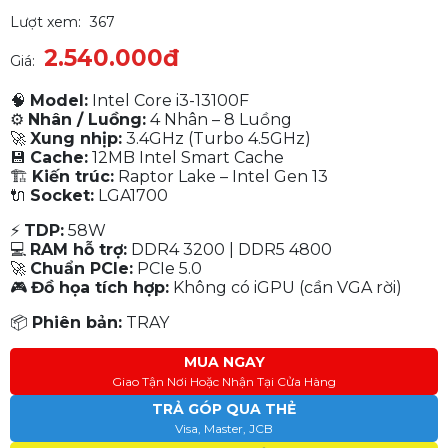
Lượt xem:
367
2.540.000đ
Giá:
🧠
Model:
Intel Core i3-13100F
⚙
Nhân / Luồng:
4 Nhân – 8 Luồng
🚀
Xung nhịp:
3.4GHz (Turbo 4.5GHz)
💾
Cache:
12MB Intel Smart Cache
🏗
Kiến trúc:
Raptor Lake – Intel Gen 13
🔌
Socket:
LGA1700
⚡
TDP:
58W
💻
RAM hỗ trợ:
DDR4 3200 | DDR5 4800
🚀
Chuẩn PCIe:
PCIe 5.0
🎮
Đồ họa tích hợp:
Không có iGPU (cần VGA rời)
📦
Phiên bản:
TRAY
MUA NGAY
Giao Tận Nơi Hoặc Nhận Tại Cửa Hàng
TRẢ GÓP QUA THẺ
Visa, Master, JCB