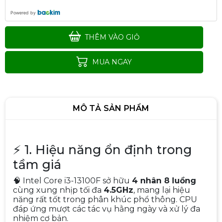
Powered by
THÊM VÀO GIỎ
MUA NGAY
MÔ TẢ SẢN PHẨM
⚡ 1. Hiệu năng ổn định trong
tầm giá
CPU Intel Core i5 13400F (up to
🧠 Intel Core i3-13100F sở hữu
4 nhân 8 luồng
4.6Ghz, 10 nhân 16 luồng, 20MB
cùng xung nhịp tối đa
4.5GHz
, mang lại hiệu
Cache, 65W) - Socket Intel LGA
năng rất tốt trong phân khúc phổ thông. CPU
4.090.000đ
1700/Raptor Lake)
đáp ứng mượt các tác vụ hằng ngày và xử lý đa
nhiệm cơ bản.