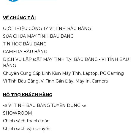
Turbo 4.3GHz / 4 Nhân 8 Luồng /
12MB / LGA 1700
2.390.000đ
2.690.000đ
-11%
VỀ CHÚNG TÔI
📦 Tình trạng sản phẩm
GIỚI THIỆU CÔNG TY VI TÍNH BÀU BÀNG
📌
Phiên bản:
TRAY
SỬA CHỮA MÁY TÍNH BÀU BÀNG
CPU Intel Core i5-10500 (12M
✔
Hàng mới
TIN HỌC BÀU BÀNG
Cache, 3.10 GHz up to 4.50 GHz,
✔
Không kèm hộp
CAMERA BÀU BÀNG
6C12T, Socket 1200, Comet
✔
Không kèm tản nhiệt
2.790.000đ
Lake-S)
DỊCH VỤ LẮP ĐẶT MÁY TÍNH TẠI BÀU BÀNG - VI TÍNH BÀU
BÀNG
Chuyên Cung Cấp Linh Kiện Máy Tính, Laptop, PC Gaming
Vi Tính Bàu Bàng, Vi Tính Gần Đây, Máy In, Camera
CPU Intel Xeon E5 2676 V3
(2.4GHz Turbo Up To 3.2GHz, 12
HỖ TRỢ KHÁCH HÀNG
nhân 24 luồng, 30MB Cache, LGA
590.000đ
2011-3)
📣 VI TÍNH BÀU BÀNG TUYỂN DỤNG 📣
SHOWROOM
Chính sách thanh toán
Chính sách vận chuyển