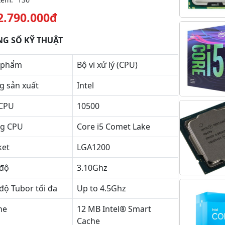
2.790.000đ
G SỐ KỸ THUẬT
 phẩm
Bộ vi xử lý (CPU)
g sản xuất
Intel
CPU
10500
ng CPU
Core i5 Comet Lake
ket
LGA1200
độ
3.10Ghz
độ Tubor tối đa
Up to 4.5Ghz
he
12 MB Intel® Smart
Cache