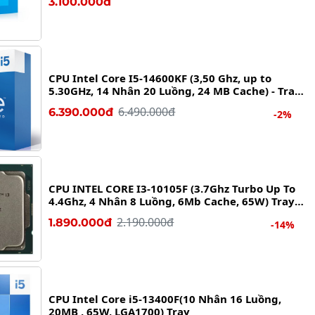
3.100.000đ
CPU Intel Core I5-14600KF (3,50 Ghz, up to
5.30GHz, 14 Nhân 20 Luồng, 24 MB Cache) - Tray
NEW
6.490.000đ
6.390.000đ
-2%
CPU INTEL CORE I3-10105F (3.7Ghz Turbo Up To
4.4Ghz, 4 Nhân 8 Luồng, 6Mb Cache, 65W) Tray
New
2.190.000đ
1.890.000đ
-14%
CPU Intel Core i5-13400F(10 Nhân 16 Luồng,
20MB , 65W, LGA1700) Tray