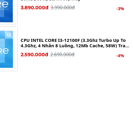
3.990.000đ
3.890.000đ
-3%
CPU INTEL CORE I3-12100F (3.3Ghz Turbo Up To
4.3Ghz, 4 Nhân 8 Luồng, 12Mb Cache, 58W) Tray
New
2.690.000đ
2.590.000đ
-4%