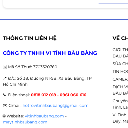
THÔNG TIN LIÊN HỆ
VỀ C
GIỚI T
CÔNG TY TNHH VI TÍNH BÀU BÀNG
BÀU B
SỬA CH
🆔
Mã Số Thuế: 3703320760
TIN HỌ
📍 Đ
/c: Số 38, Đường N1-5B, Xã Bàu Bàng, TP
CAMER
Hồ Chí Minh
DỊCH V
BÀU BÀ
📞
Điện thoại:
0818 012 018 - 0961 060 616
Chuyên
✉️
Gmail:
hotrovitinhbaubang@gmail.com
Tính, L
Vi Tính
🌐
Website:
vitinhbaubang.com
-
Đây, Má
maytinhbaubang.com