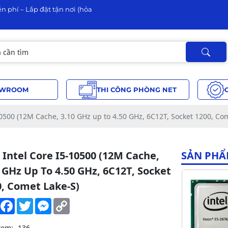
n phí – Lắp đặt tận nơi (hỏa
WROOM
THI CÔNG PHÒNG NET
10500 (12M Cache, 3.10 GHz up to 4.50 GHz, 6C12T, Socket 1200, Co
Intel Core I5-10500 (12M Cache,
SẢN PHẨ
 GHz Up To 4.50 GHz, 6C12T, Socket
0, Comet Lake-S)
Share
Facebook
Twitter
Messenger
Copy
Link
xem:
136