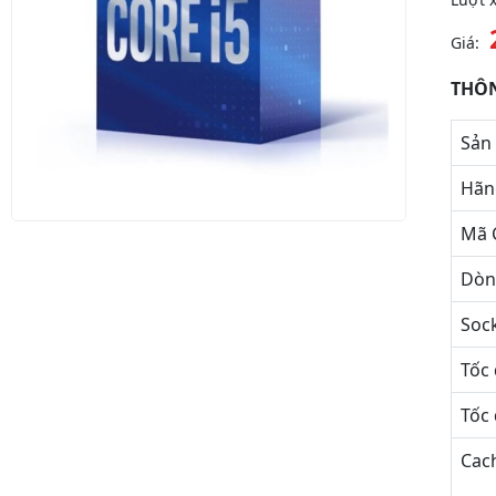
Giá:
THÔN
Sản
Hãn
Mã 
Dò
Soc
Tốc 
Tốc 
Cac