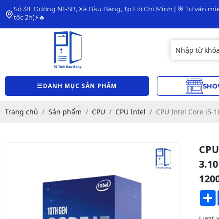
Số 38, Đường N1-5B, Xã Bàu Bàng, Tp Hồ Chí Minh | 🎯 Tư vấn miễ
tốc 2h)⚡🔥
DANH MỤC SẢN PHẨM
SHO
Trang chủ
Sản phẩm
CPU
CPU Intel
CPU Intel Core i5-
CPU 
3.10
120
Lượt 