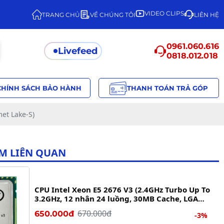
VIDEO CLIPS
TRANG CHỦ
VỀ CHÚNG TÔI
LIÊN HỆ
0961.060.616
Livefeed
0818.012.018
CHÍNH SÁCH BẢO HÀNH
THANH TOÁN TRẢ GÓP
met Lake-S)
M LIÊN QUAN
CPU Intel Xeon E5 2676 V3 (2.4GHz Turbo Up To
3.2GHz, 12 nhân 24 luồng, 30MB Cache, LGA
2011-3)
670.000đ
650.000đ
-3%