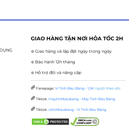
G
GIAO HÀNG TẬN NƠI HỎA TỐC 2H
N DỤNG
❇️ Giao hàng và lắp đặt ngày trong ngày
❇️ Bảo hành 12h tháng
❇️ Hỗ trợ đổi và nâng cấp
Fanepage:
Vi Tính Bàu Bàng - 1,5K
người theo dõi
Tiktok:
maytinhbaubang - Máy Tính Bàu Bàng
Tiktok:
vitinhbaubang - Vi Tính Bàu Bàng