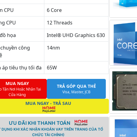
n CPU
6 Core
̀ng CPU
12 Threads
đồ họa
Intel® UHD Graphics 630
 chuyền công
14nm
̣
 áp tiêu thụ tối đa
65W
MUA NGAY
TRẢ GÓP QUA THẺ
o Tận Nơi Hoặc Nhận Tại
Visa, Master, JCB
Cửa Hàng
MUA NGAY - TRẢ SAU
ƯU ĐÃI KHI THANH TOÁN
Ử DỤNG KHI XÁC NHẬN KHOẢN VAY TRÊN TRANG CỦA TỔ
CHỨC TÀI CHÍNH)