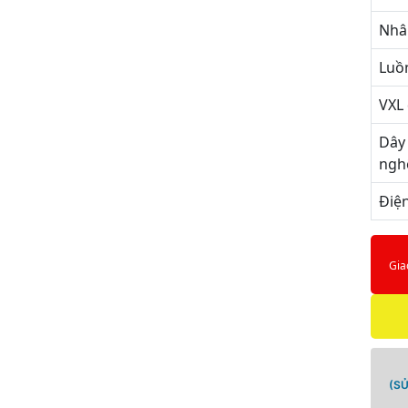
Nhâ
Luô
VXL 
Dây
nghê
Điện
Gia
(S