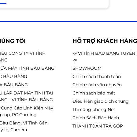
HÚNG TÔI
HỖ TRỢ KHÁCH HÀN
HIỆU CÔNG TY VI TÍNH
📣 VI TÍNH BÀU BÀNG TUYỂ
ÀNG
📣
ỮA MÁY TÍNH BÀU BÀNG
SHOWROOM
C BÀU BÀNG
Chính sách thanh toán
A BÀU BÀNG
Chính sách vận chuyển
Ụ LẮP ĐẶT MÁY TÍNH TẠI
Chính sách bảo mật
NG - VI TÍNH BÀU BÀNG
Điều kiện giao dịch chung
 Cung Cấp Linh Kiện Máy
Thi công phòng Net
aptop, PC Gaming
Chính Sách Bảo Hành
 Bàu Bàng, Vi Tính Gần
THANH TOÁN TRẢ GÓP
y In, Camera