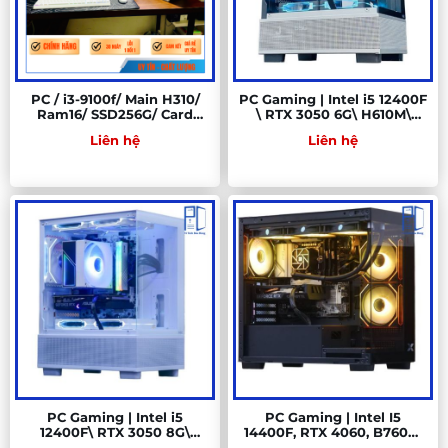
PC / i3-9100f/ Main H310/
PC Gaming | Intel i5 12400F
Ram16/ SSD256G/ Card
\ RTX 3050 6G\ H610M\
1050/ Nguồn 500W (1)
RAM 8GB\ SSD 512G
Liên hệ
Liên hệ
PC Gaming | Intel i5
PC Gaming | Intel I5
12400F\ RTX 3050 8G\
14400F, RTX 4060, B760M,
H610M WIFI\ RAM 16GB\
RAM 16GB, SSD 500GB