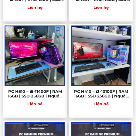
512GB | PSU 650W – Hiệu
512GB | Nguồn 650W –
Liên hệ
Liên hệ
năng đỉnh tầm trung 2025
Hiệu năng mạnh mẽ cho
làm việc, đồ họa và gaming
PC H510 – i5-11400F | RAM
PC H410 – i3-10100F | RAM
16GB | SSD 256GB | Nguồn
16GB | SSD 256GB | Nguồn
500W – Sức mạnh tối ưu
500W – Cấu hình tối ưu
Liên hệ
Liên hệ
cho làm việc & gaming
cho làm việc & giải trí