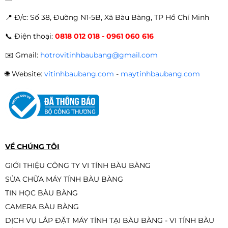
📍 Đ
/c: Số 38, Đường N1-5B, Xã Bàu Bàng, TP Hồ Chí Minh
📞
Điện thoại:
0818 012 018 - 0961 060 616
✉️
Gmail:
hotrovitinhbaubang@gmail.com
🌐
Website:
vitinhbaubang.com
-
maytinhbaubang.com
VỀ CHÚNG TÔI
GIỚI THIỆU CÔNG TY VI TÍNH BÀU BÀNG
SỬA CHỮA MÁY TÍNH BÀU BÀNG
TIN HỌC BÀU BÀNG
CAMERA BÀU BÀNG
DỊCH VỤ LẮP ĐẶT MÁY TÍNH TẠI BÀU BÀNG - VI TÍNH BÀU