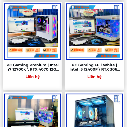
PC Gaming Prenium | Intel
PC Gaming Full White |
i7 12700k \ RTX 4070 12G\
Intel i5 12400F \ RTX 3060
MSI Z690 \ RAM 16GB\ SSD
12G\ B760M\ RAM 16GB\
Liên hệ
Liên hệ
512GB
SSD 512GB