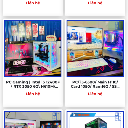
Liên hệ
Liên hệ
SSD 512GB
PC Gaming | Intel i5 12400F
PC/ i5-6500/ Main H110/
\ RTX 3050 6G\ H610M\
Card 1050/ Ram16G / SSD
RAM 16GB\ SSD 512GB - PC
256G / Nguồn 500W /
Liên hệ
Liên hệ
GAMING BÀU BÀNG