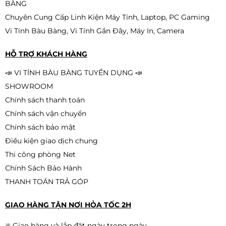
BÀNG
Chuyên Cung Cấp Linh Kiện Máy Tính, Laptop, PC Gaming
Vi Tính Bàu Bàng, Vi Tính Gần Đây, Máy In, Camera
HỖ TRỢ KHÁCH HÀNG
📣 VI TÍNH BÀU BÀNG TUYỂN DỤNG 📣
SHOWROOM
Chính sách thanh toán
Chính sách vận chuyển
Chính sách bảo mật
Điều kiện giao dịch chung
Thi công phòng Net
Chính Sách Bảo Hành
THANH TOÁN TRẢ GÓP
GIAO HÀNG TẬN NƠI HỎA TỐC 2H
❇️ Giao hàng và lắp đặt ngày trong ngày