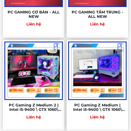
PC GAMING CƠ BẢN - ALL
PC GAMING TẦM TRUNG -
NEW
ALL NEW
Liên hệ
Liên hệ
PC Gaming Z Medium 2 |
PC Gaming Z Medium |
Intel i5-9400 \ GTX 1060\
Intel i5-9400 \ GTX 1060\
MSI Z390 \ RAM 16GB\ SSD
MSI Z390 \ RAM 16GB\ SSD
Liên hệ
Liên hệ
256
256