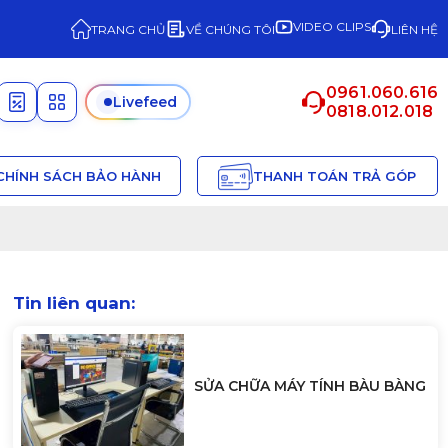
VIDEO CLIPS
TRANG CHỦ
VỀ CHÚNG TÔI
LIÊN HỆ
0961.060.616
Livefeed
0818.012.018
CHÍNH SÁCH BẢO HÀNH
THANH TOÁN TRẢ GÓP
Tin liên quan:
SỬA CHỮA MÁY TÍNH BÀU BÀNG