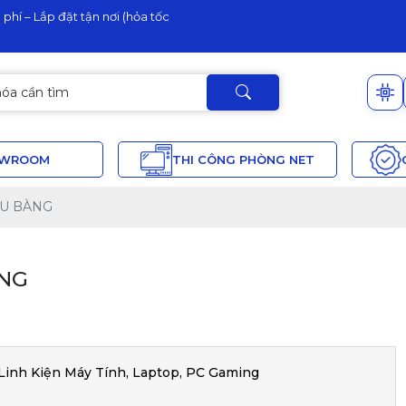
phí – Lắp đặt tận nơi (hỏa tốc
OWROOM
THI CÔNG PHÒNG NET
ÀU BÀNG
ÀNG
nh Kiện Máy Tính, Laptop, PC Gaming