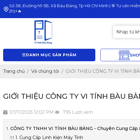
Số 38, Đường N1-5B, Xã Bàu Bàng, Tp Hồ Chí Minh | 🎯 Tư vấn miễn 
2h)⚡🔥
DANH MỤC SẢN PHẨM
SH
Trang chủ
Về chúng tôi
GIỚI THIỆU CÔNG TY VI TÍNH B
GIỚI THIỆU CÔNG TY VI TÍNH BÀU B
07/11/2025 12:02 PM
795 Lượt xem
CÔNG TY TNHH VI TÍNH BÀU BÀNG - Chuyên Cung Cấp Li
1. Cung Cấp Linh Kiện Máy Tính