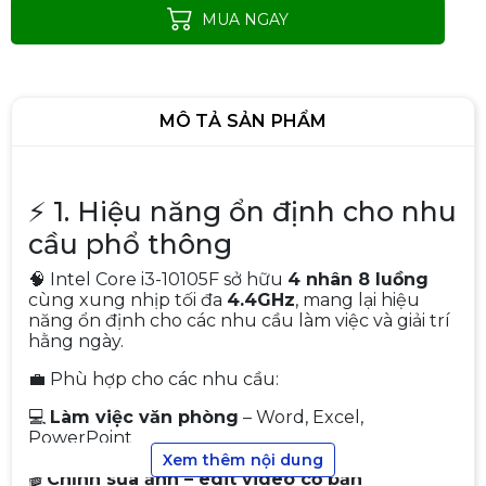
MUA NGAY
MÔ TẢ SẢN PHẨM
⚡ 1. Hiệu năng ổn định cho nhu
cầu phổ thông
CPU Intel Core i5 13400F (up to
🧠 Intel Core i3-10105F sở hữu
4 nhân 8 luồng
4.6Ghz, 10 nhân 16 luồng, 20MB
cùng xung nhịp tối đa
4.4GHz
, mang lại hiệu
Cache, 65W) - Socket Intel LGA
năng ổn định cho các nhu cầu làm việc và giải trí
4.090.000đ
1700/Raptor Lake)
hằng ngày.
💼 Phù hợp cho các nhu cầu:
💻
Làm việc văn phòng
– Word, Excel,
PowerPoint
CPU Intel Core i3 12100F / 3.3GHz
🌐
Lướt web – học tập online
Xem thêm nội dung
Turbo 4.3GHz / 4 Nhân 8 Luồng /
🎬
Chỉnh sửa ảnh – edit video cơ bản
12MB / LGA 1700