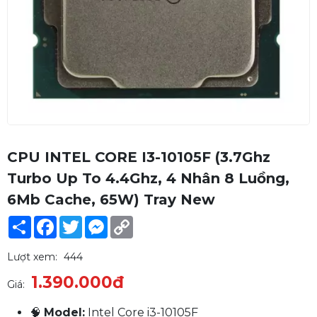
CPU INTEL CORE I3-10105F (3.7Ghz
Turbo Up To 4.4Ghz, 4 Nhân 8 Luồng,
6Mb Cache, 65W) Tray New
Share
Facebook
Twitter
Messenger
Copy
Link
Lượt xem:
444
1.390.000đ
Giá:
🧠
Model:
Intel Core i3-10105F