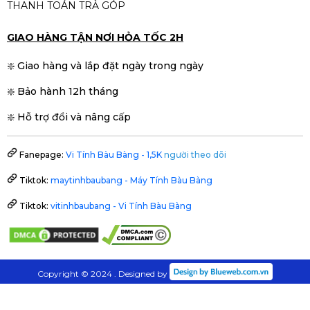
THANH TOÁN TRẢ GÓP
GIAO HÀNG TẬN NƠI HỎA TỐC 2H
❇️ Giao hàng và lắp đặt ngày trong ngày
❇️ Bảo hành 12h tháng
❇️ Hỗ trợ đổi và nâng cấp
Fanepage:
Vi Tính Bàu Bàng - 1,5K
người theo dõi
Tiktok:
maytinhbaubang - Máy Tính Bàu Bàng
Tiktok:
vitinhbaubang - Vi Tính Bàu Bàng
Copyright © 2024 . Designed by