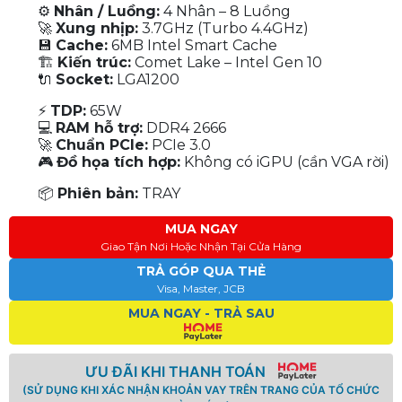
⚙
Nhân / Luồng:
4 Nhân – 8 Luồng
🚀
Xung nhịp:
3.7GHz (Turbo 4.4GHz)
💾
Cache:
6MB Intel Smart Cache
🏗
Kiến trúc:
Comet Lake – Intel Gen 10
🔌
Socket:
LGA1200
⚡
TDP:
65W
💻
RAM hỗ trợ:
DDR4 2666
🚀
Chuẩn PCIe:
PCIe 3.0
🎮
Đồ họa tích hợp:
Không có iGPU (cần VGA rời)
📦
Phiên bản:
TRAY
MUA NGAY
Giao Tận Nơi Hoặc Nhận Tại Cửa Hàng
TRẢ GÓP QUA THẺ
Visa, Master, JCB
MUA NGAY - TRẢ SAU
ƯU ĐÃI KHI THANH TOÁN
(SỬ DỤNG KHI XÁC NHẬN KHOẢN VAY TRÊN TRANG CỦA TỔ CHỨC