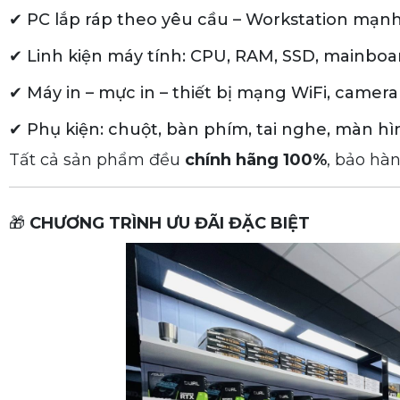
✔ PC lắp ráp theo yêu cầu – Workstation mạn
✔ Linh kiện máy tính: CPU, RAM, SSD, mainboa
✔ Máy in – mực in – thiết bị mạng WiFi, camera
✔ Phụ kiện: chuột, bàn phím, tai nghe, màn h
Tất cả sản phẩm đều
chính hãng 100%
, bảo hàn
🎁
CHƯƠNG TRÌNH ƯU ĐÃI ĐẶC BIỆT