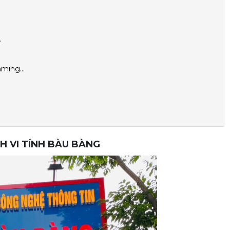
…
gaming…
 VI TÍNH BÀU BÀNG