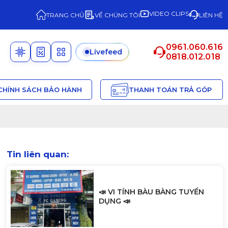
VIDEO CLIPS
TRANG CHỦ
VỀ CHÚNG TÔI
LIÊN HỆ
0961.060.616
Livefeed
0818.012.018
CHÍNH SÁCH BẢO HÀNH
THANH TOÁN TRẢ GÓP
Tin liên quan:
📣 VI TÍNH BÀU BÀNG TUYỂN
DỤNG 📣