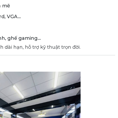
h mẽ
rd, VGA…
ình, ghế gaming…
h dài hạn, hỗ trợ kỹ thuật trọn đời.