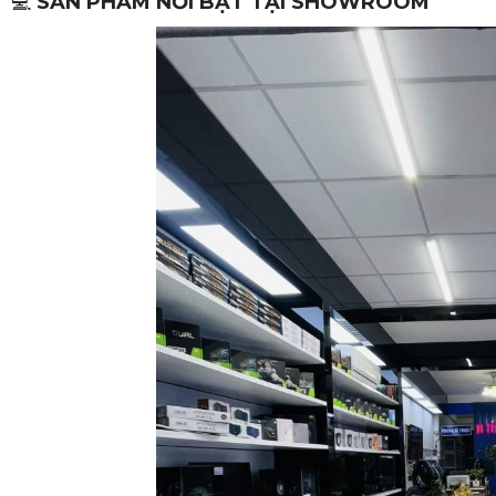
💻
SẢN PHẨM NỔI BẬT TẠI SHOWROOM