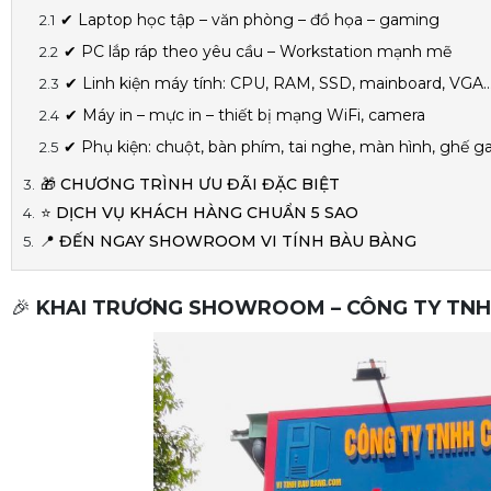
✔ Laptop học tập – văn phòng – đồ họa – gaming
✔ PC lắp ráp theo yêu cầu – Workstation mạnh mẽ
✔ Linh kiện máy tính: CPU, RAM, SSD, mainboard, VGA
✔ Máy in – mực in – thiết bị mạng WiFi, camera
✔ Phụ kiện: chuột, bàn phím, tai nghe, màn hình, ghế 
🎁 CHƯƠNG TRÌNH ƯU ĐÃI ĐẶC BIỆT
⭐ DỊCH VỤ KHÁCH HÀNG CHUẨN 5 SAO
📍 ĐẾN NGAY SHOWROOM VI TÍNH BÀU BÀNG
🎉
KHAI TRƯƠNG SHOWROOM – CÔNG TY TNHH