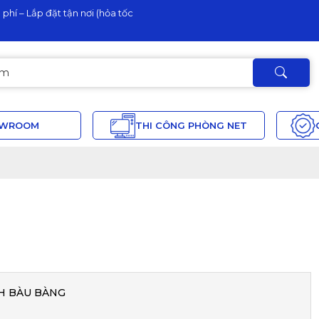
phí – Lắp đặt tận nơi (hỏa tốc
OWROOM
THI CÔNG PHÒNG NET
H BÀU BÀNG