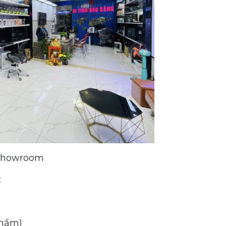
 showroom
t
phẩm)