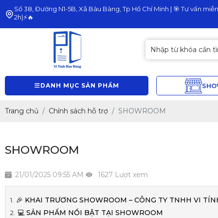
Số 38, Đường N1-5B, Xã Bàu Bàng, Tp Hồ Chí Minh | 🎯 Tư vấn miễn 
2h)⚡🔥
DANH MỤC SẢN PHẨM
SH
Trang chủ
Chính sách hỗ trợ
SHOWROOM
SHOWROOM
21/01/2025 09:55 AM
1627 Lượt xem
🎉 KHAI TRƯƠNG SHOWROOM – CÔNG TY TNHH VI TÍN
💻 SẢN PHẨM NỔI BẬT TẠI SHOWROOM