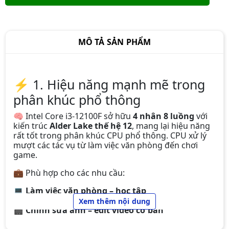
CPU INTEL CORE I3-10105F (3.7Ghz
MÔ TẢ SẢN PHẨM
Turbo Up To 4.4Ghz, 4 Nhân 8
Luồng, 6Mb Cache, 65W) Tray New
1.390.000đ
⚡ 1. Hiệu năng mạnh mẽ trong
phân khúc phổ thông
CPU Intel Core i5 13400F (up to
🧠 Intel Core i3-12100F sở hữu
4 nhân 8 luồng
với
4.6Ghz, 10 nhân 16 luồng, 20MB
kiến trúc
Alder Lake thế hệ 12
, mang lại hiệu năng
Cache, 65W) - Socket Intel LGA
rất tốt trong phân khúc CPU phổ thông. CPU xử lý
4.090.000đ
1700/Raptor Lake)
mượt các tác vụ từ làm việc văn phòng đến chơi
game.
💼 Phù hợp cho các nhu cầu:
💻
Làm việc văn phòng – học tập
CPU Intel Core i5-10500 (12M
🌐
Lướt web nhiều tab – học online
Xem thêm nội dung
Cache, 3.10 GHz up to 4.50 GHz,
🎬
Chỉnh sửa ảnh – edit video cơ bản
6C12T, Socket 1200, Comet Lake-S)
2.790.000đ
🖥
Chạy đa nhiệm hằng ngày