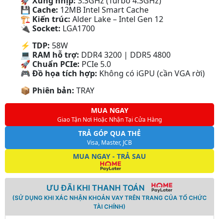
🚀
Xung nhịp:
3.3GHz (Turbo 4.3GHz)
💾
Cache:
12MB Intel Smart Cache
🏗
Kiến trúc:
Alder Lake – Intel Gen 12
🔌
Socket:
LGA1700
⚡
TDP:
58W
💻
RAM hỗ trợ:
DDR4 3200 | DDR5 4800
🚀
Chuẩn PCIe:
PCIe 5.0
🎮
Đồ họa tích hợp:
Không có iGPU (cần VGA rời)
📦
Phiên bản:
TRAY
MUA NGAY
Giao Tận Nơi Hoặc Nhận Tại Cửa Hàng
TRẢ GÓP QUA THẺ
Visa, Master, JCB
MUA NGAY - TRẢ SAU
ƯU ĐÃI KHI THANH TOÁN
(SỬ DỤNG KHI XÁC NHẬN KHOẢN VAY TRÊN TRANG CỦA TỔ CHỨC
TÀI CHÍNH)