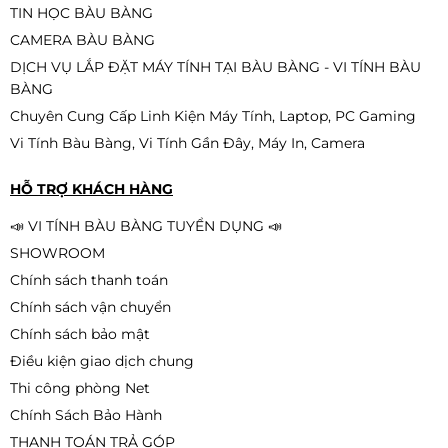
CPU Intel Xeon E5 2676 V3 (2.4GHz
TIN HỌC BÀU BÀNG
Turbo Up To 3.2GHz, 12 nhân 24
✔
Hàng mới
luồng, 30MB Cache, LGA 2011-3)
✔
Không kèm hộp
CAMERA BÀU BÀNG
590.000đ
✔
Không kèm tản nhiệt
DỊCH VỤ LẮP ĐẶT MÁY TÍNH TẠI BÀU BÀNG - VI TÍNH BÀU
BÀNG
Chuyên Cung Cấp Linh Kiện Máy Tính, Laptop, PC Gaming
Vi Tính Bàu Bàng, Vi Tính Gần Đây, Máy In, Camera
HỖ TRỢ KHÁCH HÀNG
📣 VI TÍNH BÀU BÀNG TUYỂN DỤNG 📣
SHOWROOM
Chính sách thanh toán
Chính sách vận chuyển
Chính sách bảo mật
Điều kiện giao dịch chung
Thi công phòng Net
Chính Sách Bảo Hành
THANH TOÁN TRẢ GÓP