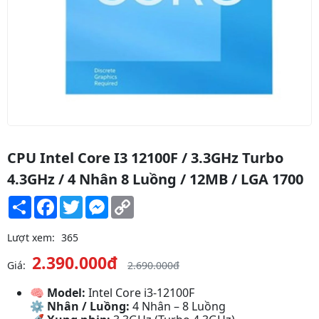
CPU Intel Core I3 12100F / 3.3GHz Turbo
4.3GHz / 4 Nhân 8 Luồng / 12MB / LGA 1700
Share
Facebook
Twitter
Messenger
Copy
Link
Lượt xem:
365
2.390.000đ
Giá:
2.690.000đ
🧠
Model:
Intel Core i3-12100F
⚙
Nhân / Luồng:
4 Nhân – 8 Luồng