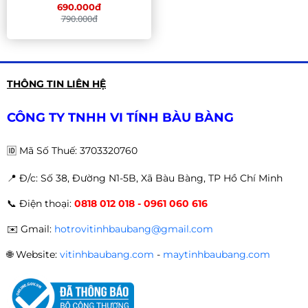
690.000đ
790.000đ
THÔNG TIN LIÊN HỆ
CÔNG TY TNHH VI TÍNH BÀU BÀNG
🆔
Mã Số Thuế: 3703320760
📍 Đ
/c: Số 38, Đường N1-5B, Xã Bàu Bàng, TP Hồ Chí Minh
📞
Điện thoại:
0818 012 018 - 0961 060 616
✉️
Gmail:
hotrovitinhbaubang@gmail.com
🌐
Website:
vitinhbaubang.com
-
maytinhbaubang.com