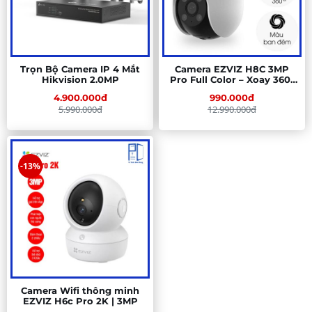
Trọn Bộ Camera IP 4 Mắt
Camera EZVIZ H8C 3MP
Hikvision 2.0MP
Pro Full Color – Xoay 360°
Ngoài Trời, Đàm Thoại
4.900.000đ
990.000đ
5.990.000đ
12.990.000đ
-13%
Camera Wifi thông minh
EZVIZ H6c Pro 2K | 3MP