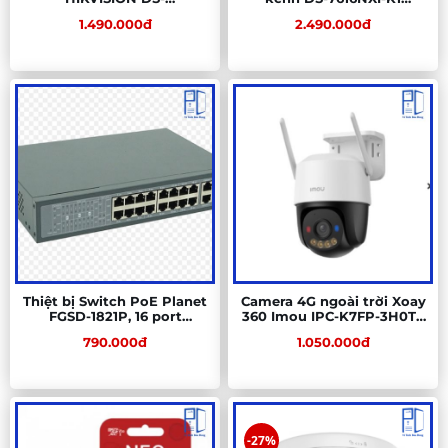
2CD1047G2H-LIUF
7616NXI 7616
1.490.000đ
2.490.000đ
Thiệt bị Switch PoE Planet
Camera 4G ngoài trời Xoay
FGSD-1821P, 16 port
360 Imou IPC-K7FP-3H0TE
10/100M
(Cruiser SC 4G 3MP)
790.000đ
1.050.000đ
-27%