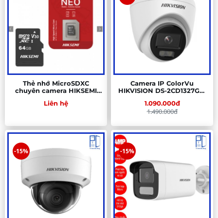
Thẻ nhớ MicroSDXC
Camera IP ColorVu
chuyên camera HIKSEMI
HIKVISION DS-2CD1327G0-
NEO HS-TF-C1 64GB
LUF
Liên hệ
1.090.000đ
1.490.000đ
-15%
-15%