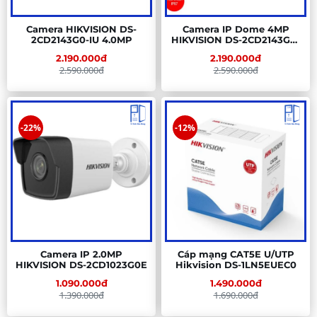
Camera HIKVISION DS-
Camera IP Dome 4MP
2CD2143G0-IU 4.0MP
HIKVISION DS-2CD2143G0-
IU (Có Mic)
2.190.000đ
2.190.000đ
2.590.000đ
2.590.000đ
-22%
-12%
Camera IP 2.0MP
Cáp mạng CAT5E U/UTP
HIKVISION DS-2CD1023G0E
Hikvision DS-1LN5EUEC0
1.090.000đ
1.490.000đ
1.390.000đ
1.690.000đ