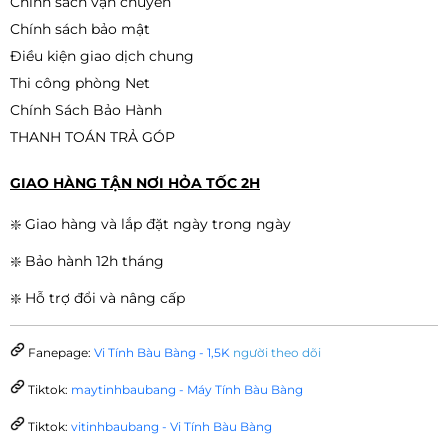
Chính sách vận chuyển
Chính sách bảo mật
Điều kiện giao dịch chung
Thi công phòng Net
Chính Sách Bảo Hành
THANH TOÁN TRẢ GÓP
GIAO HÀNG TẬN NƠI HỎA TỐC 2H
❇️ Giao hàng và lắp đặt ngày trong ngày
❇️ Bảo hành 12h tháng
❇️ Hỗ trợ đổi và nâng cấp
Fanepage:
Vi Tính Bàu Bàng - 1,5K
người theo dõi
Tiktok:
maytinhbaubang - Máy Tính Bàu Bàng
Tiktok:
vitinhbaubang - Vi Tính Bàu Bàng