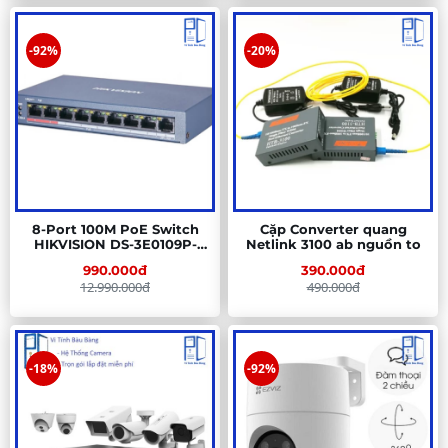
-92%
-20%
8-Port 100M PoE Switch
Cặp Converter quang
HIKVISION DS-3E0109P-
Netlink 3100 ab nguồn to
E/M(B)
990.000đ
390.000đ
12.990.000đ
490.000đ
-18%
-92%