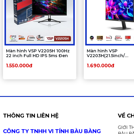
Màn hình VSP V2205H 100Hz
Màn hình VSP
22 inch Full HD IPS 5ms Đen
V2203H(21.5inch/
FHD/VA/100Hz/1ms/Bla
1.550.000đ
1.690.000đ
THÔNG TIN LIÊN HỆ
VỀ C
GIỚI T
CÔNG TY TNHH VI TÍNH BÀU BÀNG
BÀU B