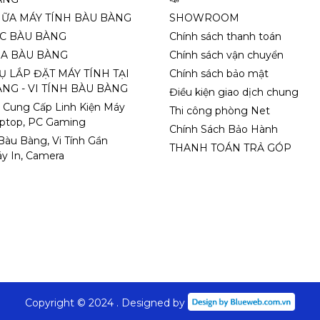
HỮA MÁY TÍNH BÀU BÀNG
SHOWROOM
ỌC BÀU BÀNG
Chính sách thanh toán
A BÀU BÀNG
Chính sách vận chuyển
Ụ LẮP ĐẶT MÁY TÍNH TẠI
Chính sách bảo mật
NG - VI TÍNH BÀU BÀNG
Điều kiện giao dịch chung
 Cung Cấp Linh Kiện Máy
Thi công phòng Net
aptop, PC Gaming
Chính Sách Bảo Hành
 Bàu Bàng, Vi Tính Gần
THANH TOÁN TRẢ GÓP
y In, Camera
Copyright © 2024 . Designed by