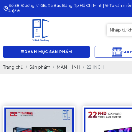
Số 38, Đường N1-5B, Xã Bàu Bàng, Tp Hồ Chí Minh | 🎯 Tư vấn miễn 
2h)⚡🔥
DANH MỤC SẢN PHẨM
SH
Trang chủ
Sản phẩm
MÀN HÌNH
22 INCH