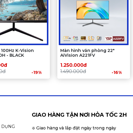
 100Hz K-Vision
Màn hình văn phòng 22"
0H - BLACK
AiVision A221FV
00đ
1.250.000đ
00đ
1.490.000đ
-19%
-16%
GIAO HÀNG TẬN NƠI HỎA TỐC 2H
N DỤNG
❇️ Giao hàng và lắp đặt ngày trong ngày