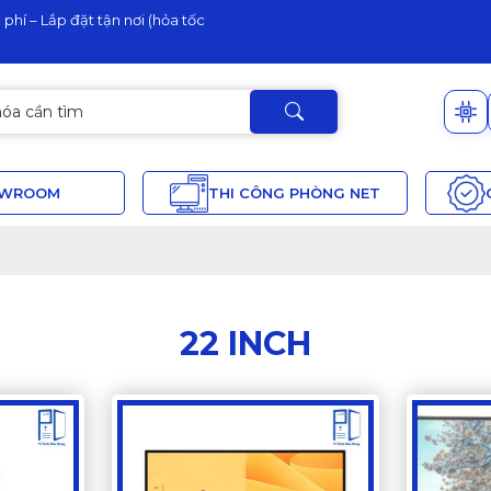
phí – Lắp đặt tận nơi (hỏa tốc
OWROOM
THI CÔNG PHÒNG NET
22 INCH