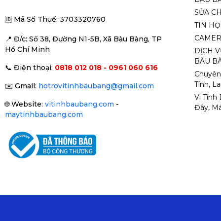
SỬA C
🆔
Mã Số Thuế: 3703320760
TIN H
CAMER
📍 Đ
/c: Số 38, Đường N1-5B, Xã Bàu Bàng, TP
Hồ Chí Minh
DỊCH V
BÀU BÀ
📞
Điện thoại:
0818 012 018 - 0961 060 616
Chuyên
Tính, L
✉️
Gmail:
hotrovitinhbaubang@gmail.com
Vi Tính
🌐
Website:
vitinhbaubang.com
-
Đây, Má
maytinhbaubang.com