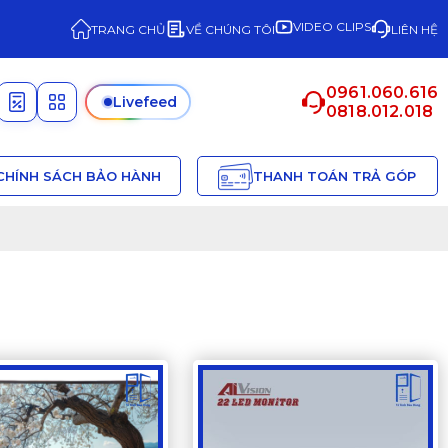
VIDEO CLIPS
TRANG CHỦ
VỀ CHÚNG TÔI
LIÊN HỆ
0961.060.616
Livefeed
0818.012.018
CHÍNH SÁCH BẢO HÀNH
THANH TOÁN TRẢ GÓP