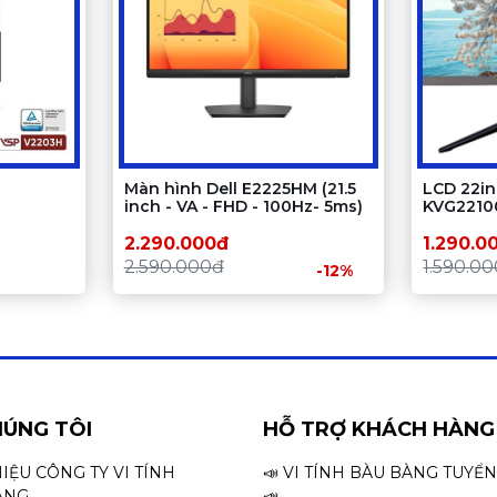
Màn hình Dell E2225HM (21.5
LCD 22in
inch - VA - FHD - 100Hz- 5ms)
KVG2210
ck) | SN
2.290.000đ
1.290.0
2.590.000đ
1.590.0
-12%
HÚNG TÔI
HỖ TRỢ KHÁCH HÀNG
HIỆU CÔNG TY VI TÍNH
📣 VI TÍNH BÀU BÀNG TUYỂ
ÀNG
📣