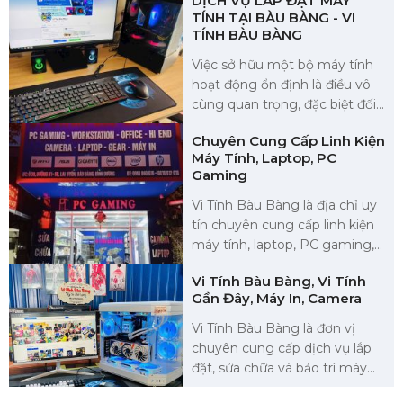
DỊCH VỤ LẮP ĐẶT MÁY
TÍNH TẠI BÀU BÀNG - VI
Dương. Chúng tôi cam kết
TÍNH BÀU BÀNG
mang đến hệ thống an ninh
hiện đại, giám sát 24/7 với chất
Việc sở hữu một bộ máy tính
lượng hình ảnh sắc nét.
hoạt động ổn định là điều vô
cùng quan trọng, đặc biệt đối
với doanh nghiệp, văn phòng
Chuyên Cung Cấp Linh Kiện
và cá nhân tại Bàu Bàng. Vi
Máy Tính, Laptop, PC
Tính Bàu Bàng tự hào cung
Gaming
cấp dịch vụ lắp đặt máy tính
tại Bàu Bàng chuyên nghiệp,
Vi Tính Bàu Bàng là địa chỉ uy
đảm bảo chất lượng, giá cả
tín chuyên cung cấp linh kiện
hợp lý và hỗ trợ tận tình.
máy tính, laptop, PC gaming,
thiết bị văn phòng tại khu vực
Vi Tính Bàu Bàng, Vi Tính
Bàu Bàng, Bình Dương.
Gần Đây, Máy In, Camera
Chúng tôi mang đến cho
khách hàng những sản phẩm
Vi Tính Bàu Bàng là đơn vị
chính hãng, giá cảnh tranh và
chuyên cung cấp dịch vụ lắp
dịch vụ hậu mãi chu đáo.
đặt, sửa chữa và bảo trì máy
tính tại Bàu Bàng. Với kinh