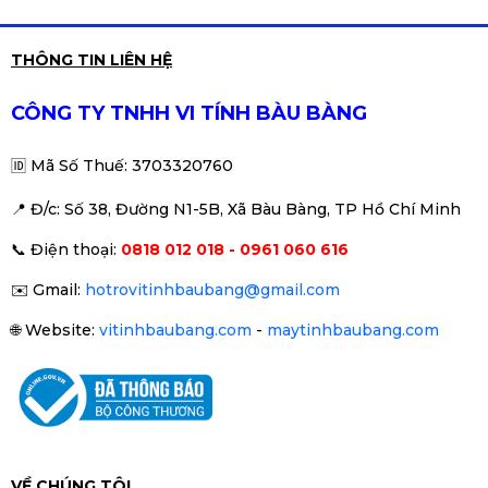
nghiệm nhiều năm trong
ngành, chúng tôi cam kết
mang đến giải pháp công
THÔNG TIN LIÊN HỆ
nghệ tối ưu cho cá nhân và
doanh nghiệp.
CÔNG TY TNHH VI TÍNH BÀU BÀNG
🆔
Mã Số Thuế: 3703320760
📍 Đ
/c: Số 38, Đường N1-5B, Xã Bàu Bàng, TP Hồ Chí Minh
📞
Điện thoại:
0818 012 018 - 0961 060 616
✉️
Gmail:
hotrovitinhbaubang@gmail.com
🌐
Website:
vitinhbaubang.com
-
maytinhbaubang.com
VỀ CHÚNG TÔI