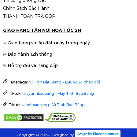
Thi công phòng Net
Chính Sách Bảo Hành
THANH TOÁN TRẢ GÓP
GIAO HÀNG TẬN NƠI HỎA TỐC 2H
❇️ Giao hàng và lắp đặt ngày trong ngày
❇️ Bảo hành 12h tháng
❇️ Hỗ trợ đổi và nâng cấp
Fanepage:
Vi Tính Bàu Bàng - 1,5K
người theo dõi
Tiktok:
maytinhbaubang - Máy Tính Bàu Bàng
Tiktok:
vitinhbaubang - Vi Tính Bàu Bàng
Copyright © 2024 . Designed by