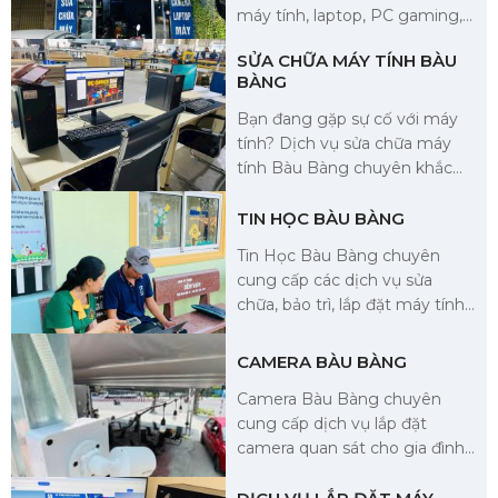
máy tính, laptop, PC gaming,
thiết bị văn phòng tại khu vực
SỬA CHỮA MÁY TÍNH BÀU
Bàu Bàng, Bình Dương.
BÀNG
Chúng tôi mang đến cho
khách hàng những sản phẩm
Bạn đang gặp sự cố với máy
chính hãng, giá cảnh tranh và
tính? Dịch vụ sửa chữa máy
dịch vụ hậu mãi chu đáo.
tính Bàu Bàng chuyên khắc
phục lỗi phần cứng, phần
mềm, nâng cấp linh kiện, đảm
TIN HỌC BÀU BÀNG
bảo thiết bị hoạt động ổn
Tin Học Bàu Bàng chuyên
định. Chúng tôi hỗ trợ tận nơi,
cung cấp các dịch vụ sửa
sửa nhanh, giá hợp lý tại Bàu
chữa, bảo trì, lắp đặt máy tính,
Bàng, Bình Dương.
thiết bị văn phòng, camera an
ninh tại Bàu Bàng, Bình
CAMERA BÀU BÀNG
Dương. Với đội ngũ kỹ thuật
Camera Bàu Bàng chuyên
viên giàu kinh nghiệm, chúng
cung cấp dịch vụ lắp đặt
tôi cam kết mang đến giải
camera quan sát cho gia đình,
pháp tin học tối ưu cho cá
doanh nghiệp, nhà xưởng tại
nhân và doanh nghiệp.
khu vực Bàu Bàng, Bình