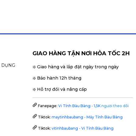
GIAO HÀNG TẬN NƠI HỎA TỐC 2H
N DỤNG
❇️ Giao hàng và lắp đặt ngày trong ngày
❇️ Bảo hành 12h tháng
❇️ Hỗ trợ đổi và nâng cấp
Fanepage:
Vi Tính Bàu Bàng - 1,5K
người theo dõi
Tiktok:
maytinhbaubang - Máy Tính Bàu Bàng
Tiktok:
vitinhbaubang - Vi Tính Bàu Bàng