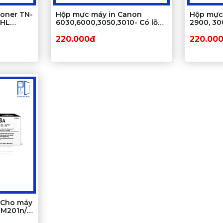
Toner TN-
Hộp mực máy in Canon
Hộp mực
 HL
6030,6000,3050,3010- Có lỗ
2900, 3
66dw,
đổ mực
220.000đ
220.00
 Cho máy
 M201n/