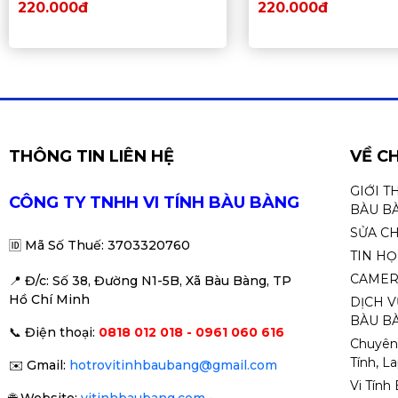
220.000đ
220.000đ
THÔNG TIN LIÊN HỆ
VỀ C
GIỚI T
CÔNG TY TNHH VI TÍNH BÀU BÀNG
BÀU B
SỬA C
🆔
Mã Số Thuế: 3703320760
TIN H
CAMER
📍 Đ
/c: Số 38, Đường N1-5B, Xã Bàu Bàng, TP
Hồ Chí Minh
DỊCH V
BÀU BÀ
📞
Điện thoại:
0818 012 018 - 0961 060 616
Chuyên
Tính, L
✉️
Gmail:
hotrovitinhbaubang@gmail.com
Vi Tính