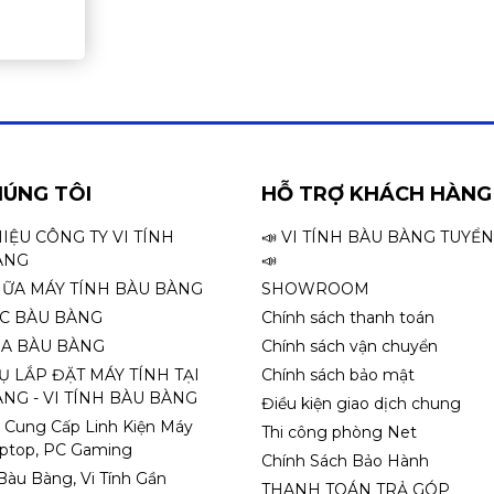
HÚNG TÔI
HỖ TRỢ KHÁCH HÀNG
HIỆU CÔNG TY VI TÍNH
📣 VI TÍNH BÀU BÀNG TUYỂ
ÀNG
📣
HỮA MÁY TÍNH BÀU BÀNG
SHOWROOM
ỌC BÀU BÀNG
Chính sách thanh toán
A BÀU BÀNG
Chính sách vận chuyển
Ụ LẮP ĐẶT MÁY TÍNH TẠI
Chính sách bảo mật
NG - VI TÍNH BÀU BÀNG
Điều kiện giao dịch chung
 Cung Cấp Linh Kiện Máy
Thi công phòng Net
aptop, PC Gaming
Chính Sách Bảo Hành
 Bàu Bàng, Vi Tính Gần
THANH TOÁN TRẢ GÓP