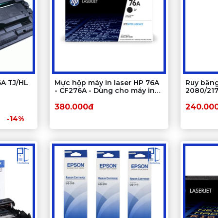
6A TJ/HL
Mực hộp máy in laser HP 76A
Ruy băn
- CF276A - Dùng cho máy in
2080/217
00
HP M404N/ M404dn/
Ribbon 
M404dw, MFP M428fdw /
in kim E
380.000đ
240.00
M428fdn
-14%