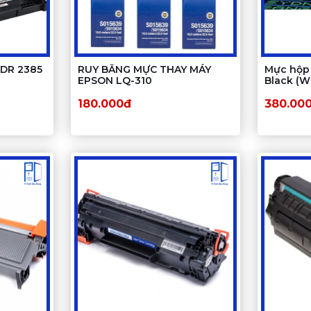
 DR 2385
RUY BĂNG MỰC THAY MÁY
Mực hộp 
EPSON LQ-310
Black (W
máy in M
180.000đ
380.00