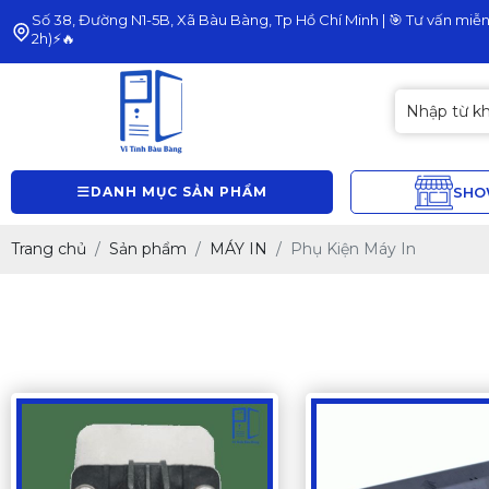
Số 38, Đường N1-5B, Xã Bàu Bàng, Tp Hồ Chí Minh | 🎯 Tư vấn miễn 
2h)⚡🔥
DANH MỤC SẢN PHẨM
SH
Trang chủ
Sản phẩm
MÁY IN
Phụ Kiện Máy In