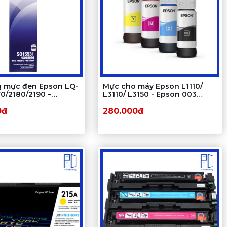
g mực đen Epson LQ-
Mực cho máy Epson L1110/
0/2180/2190 –
L3110/ L3150 - Epson 003
chính hãng cho máy
Ecotank
pson LQ Series
0đ
280.000đ