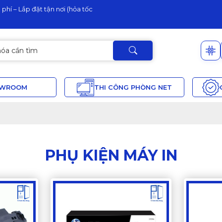
phí – Lắp đặt tận nơi (hỏa tốc
OWROOM
THI CÔNG PHÒNG NET
PHỤ KIỆN MÁY IN