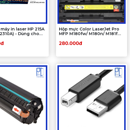
máy in laser HP 215A
Hộp mực Color LaserJet Pro
2310A) - Dùng cho
MFP M180fw/ M180n/ M181fw/
155a/ M182n
M154NW/ M154a
0đ
280.000đ