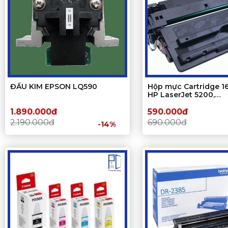
ĐẦU KIM EPSON LQ590
Hộp mực Cartridge 1
HP LaserJet 5200,
5200L/Canon LBP 35
1.890.000đ
590.000đ
2.190.000đ
690.000đ
-14%