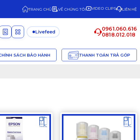
VIDEO CLIPS
TRANG CHỦ
VỀ CHÚNG TÔI
LIÊN HỆ
0961.060.616
Livefeed
0818.012.018
CHÍNH SÁCH BẢO HÀNH
THANH TOÁN TRẢ GÓP