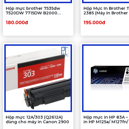
Hộp mực brother 7535dw
Hộp Mực In Brother 
7520DW 7715DW B2000
2385 (Máy In Brother
2080DW - mã TN B022 / B020
2321D, HL2361dn, 23
/ B027
2701d, 2701dw)
180.000đ
195.000đ
Hộp mực 12A/303 (Q2612A)
Hộp mực in HP 83A –
dùng cho máy in Canon 2900
in HP M125a/ M127fn/
M201dw/ M225dw