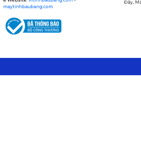
🌐
Website:
vitinhbaubang.com
-
Đây, Má
maytinhbaubang.com