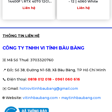
14400F \ RTX 4070 12G\
- 12 | 4060 White
B760M WIFI\ RAM 32GB\
Liên hệ
Liên hệ
SSD 500GB
THÔNG TIN LIÊN HỆ
CÔNG TY TNHH VI TÍNH BÀU BÀNG
🆔
Mã Số Thuế: 3703320760
📍 Đ
/c: Số 38, Đường N1-5B, Xã Bàu Bàng, TP Hồ Chí Minh
📞
Điện thoại:
0818 012 018 - 0961 060 616
✉️
Gmail:
hotrovitinhbaubang@gmail.com
🌐
Website:
vitinhbaubang.com
-
maytinhbaubang.com