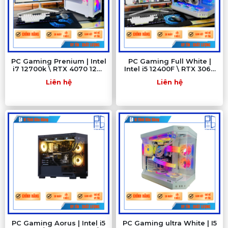
PC Gaming Prenium | Intel
PC Gaming Full White |
i7 12700k \ RTX 4070 12G\
Intel i5 12400F \ RTX 3060
MSI Z690 \ RAM 16GB\ SSD
12G\ B760M\ RAM 16GB\
Liên hệ
Liên hệ
512GB
SSD 512GB
PC Gaming Aorus | Intel i5
PC Gaming ultra White | I5