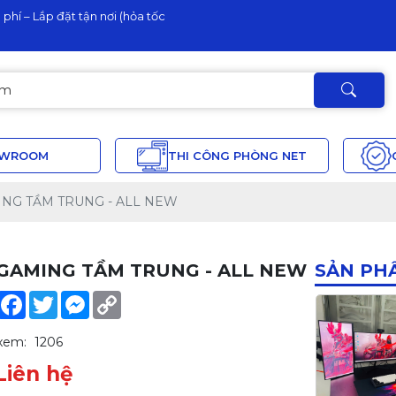
phí – Lắp đặt tận nơi (hỏa tốc
OWROOM
THI CÔNG PHÒNG NET
ING TẦM TRUNG - ALL NEW
GAMING TẦM TRUNG - ALL NEW
SẢN PH
Share
Facebook
Twitter
Messenger
Copy
Link
xem:
1206
Liên hệ