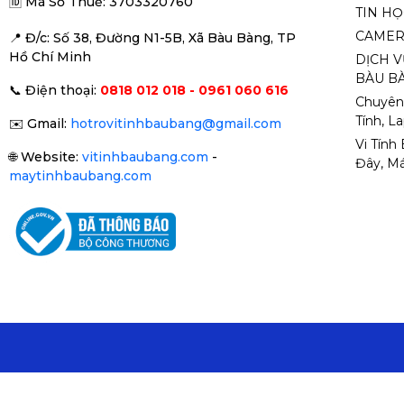
🆔
Mã Số Thuế: 3703320760
TIN H
CAMER
📍 Đ
/c: Số 38, Đường N1-5B, Xã Bàu Bàng, TP
Hồ Chí Minh
DỊCH V
BÀU BÀ
📞
Điện thoại:
0818 012 018 - 0961 060 616
Chuyên
Tính, L
✉️
Gmail:
hotrovitinhbaubang@gmail.com
Vi Tính
🌐
Website:
vitinhbaubang.com
-
Đây, Má
maytinhbaubang.com