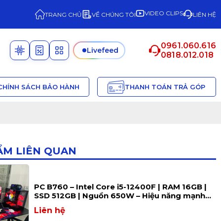
VIDEO CLIPS
TRANG CHỦ
VỀ CHÚNG TÔI
LIÊN HỆ
0961.060.616
Livefeed
0818.012.018
CHÍNH SÁCH BẢO HÀNH
THANH TOÁN TRẢ GÓP
ẨM LIÊN QUAN
PC B760 – Intel Core i5-12400F | RAM 16GB |
SSD 512GB | Nguồn 650W – Hiệu năng mạnh
mẽ cho làm việc, đồ họa và gaming
Liên hệ