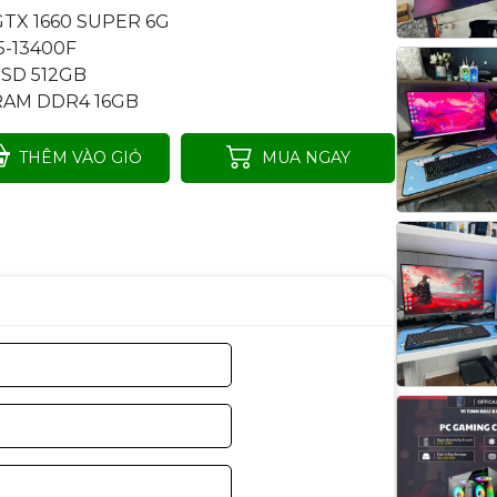
GTX 1660 SUPER 6G
I5-13400F
SSD 512GB
RAM DDR4 16GB
THÊM VÀO GIỎ
MUA NGAY