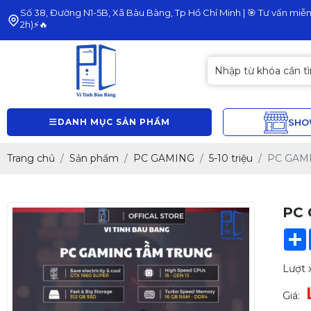
Số 38, Đường N1-5B, Xã Bàu Bàng, Tp Hồ Chí Minh | 🎯 Tư vấn miễn 
2h)⚡🔥
DANH MỤC SẢN PHẨM
SH
Trang chủ
Sản phẩm
PC GAMING
5-10 triệu
PC GAM
PC 
Lượt 
Giá: