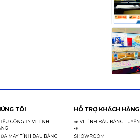
HÚNG TÔI
HỖ TRỢ KHÁCH HÀNG
HIỆU CÔNG TY VI TÍNH
📣 VI TÍNH BÀU BÀNG TUYỂ
ÀNG
📣
HỮA MÁY TÍNH BÀU BÀNG
SHOWROOM