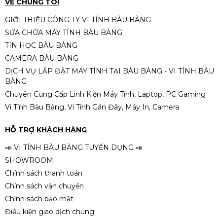
VỀ CHÚNG TÔI
Nhiều cổng kết nối USB, PCIe
GIỚI THIỆU CÔNG TY VI TÍNH BÀU BÀNG
Hỗ trợ VGA đời mới hơn, băng thông tốt hơn
SỬA CHỮA MÁY TÍNH BÀU BÀNG
PC H510 – i5-11400F | RAM 16GB |
Đây là sự nâng cấp đáng giá so với các main
TIN HỌC BÀU BÀNG
SSD 256GB | Nguồn 500W – Sức
H610/H510.
CAMERA BÀU BÀNG
mạnh tối ưu cho làm việc &
Liên hệ
gaming
DỊCH VỤ LẮP ĐẶT MÁY TÍNH TẠI BÀU BÀNG - VI TÍNH BÀU
⚡
CPU Intel Core i5-12400F –
BÀNG
hiệu năng mạnh trong tầm giá
Chuyên Cung Cấp Linh Kiện Máy Tính, Laptop, PC Gaming
Vi Tính Bàu Bàng, Vi Tính Gần Đây, Máy In, Camera
Với 6 nhân 12 luồng, hiệu suất xử lý vượt trội:
PC H410 – i3-10100F | RAM 16GB |
SSD 256GB | Nguồn 500W – Cấu
Làm việc văn phòng, kế toán, dữ liệu nặng
HỖ TRỢ KHÁCH HÀNG
hình tối ưu cho làm việc & giải trí
Liên hệ
Chạy phần mềm đồ họa 2D/3D (Ps, Ai, Pr,
📣 VI TÍNH BÀU BÀNG TUYỂN DỤNG 📣
Blender)
SHOWROOM
Render video Full HD – 2K
Chính sách thanh toán
Chính sách vận chuyển
Lập trình, làm web, chạy máy ảo
Chính sách bảo mật
Chơi game nặng yêu cầu CPU khỏe
Điều kiện giao dịch chung