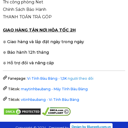
Một trong những CPU tầm trung
được ưa
Thi công phòng Net
chuộng nhất 2024 – 2025
.
Chính Sách Bảo Hành
THANH TOÁN TRẢ GÓP
🧠
RAM 16GB – Đa nhiệm siêu
mượt
GIAO HÀNG TẬN NƠI HỎA TỐC 2H
Cho phép:
❇️ Giao hàng và lắp đặt ngày trong ngày
Mở nhiều tab Chrome
❇️ Bảo hành 12h tháng
Chạy nhiều ứng dụng cùng lúc (Photoshop +
❇️ Hỗ trợ đổi và nâng cấp
Illustrator + Office)
Làm việc đa nhiệm không giật lag
Fanepage:
Vi Tính Bàu Bàng - 1,5K
người theo dõi
Tiktok:
maytinhbaubang - Máy Tính Bàu Bàng
⚡
SSD 512GB – tốc độ nhanh,
dung lượng lớn
Tiktok:
vitinhbaubang - Vi Tính Bàu Bàng
Khởi động Windows trong 5–8 giây
Lưu trữ nhiều phần mềm, game
Copyright © 2024 . Designed by