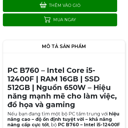
THÊM VÀO GIỎ
MUA NGAY
MÔ TẢ SẢN PHẨM
PC B760 – Intel Core i5-
12400F | RAM 16GB | SSD
512GB | Nguồn 650W – Hiệu
PC / i3-9100f/ Main H310/ Ram16/
SSD256G/ Card 1050/ Nguồn
năng mạnh mẽ cho làm việc,
500W (1)
Liên hệ
đồ họa và gaming
Nếu bạn đang tìm một bộ PC tầm trung với
hiệu
năng cao – độ ổn định tuyệt vời – khả năng
nâng cấp cực tốt
, bộ
PC B760 – Intel i5-12400F