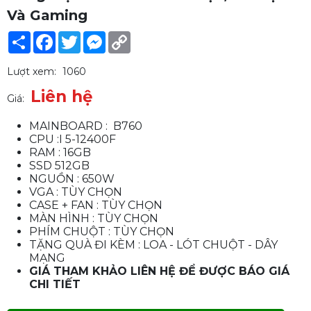
Và Gaming
Share
Facebook
Twitter
Messenger
Copy
Link
Lượt xem:
1060
Liên hệ
Giá:
MAINBOARD : B760
CPU :I 5-12400F
RAM : 16GB
SSD 512GB
NGUỒN : 650W
VGA : TÙY CHỌN
CASE + FAN : TÙY CHỌN
MÀN HÌNH : TÙY CHỌN
PHÍM CHUỘT : TÙY CHỌN
TẶNG QUÀ ĐI KÈM : LOA - LÓT CHUỘT - DÂY
MẠNG
GIÁ THAM KHẢO LIÊN HỆ ĐỂ ĐƯỢC BÁO GIÁ
CHI TIẾT