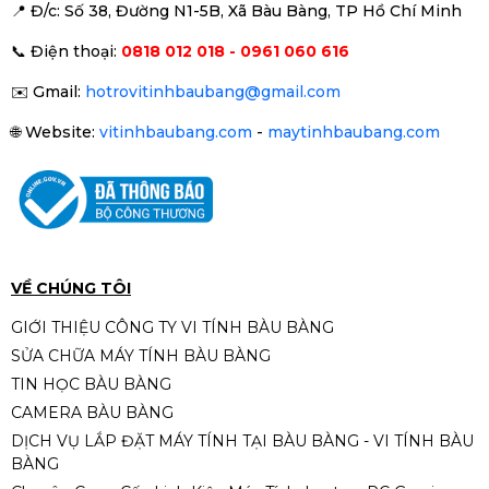
📍 Đ
/c: Số 38, Đường N1-5B, Xã Bàu Bàng, TP Hồ Chí Minh
Mainboard
B760 – chipset cao cấp, hỗ
Máy XEON Giả Lập E5-2680 V4/
📞
Điện thoại:
0818 012 018 - 0961 060 616
X99 Dual CPU/ Ram 64G/ NVME
trợ Gen 12–13–14
512G/ Card 8G/ Nguồn 650W
Liên hệ
✉️
Gmail:
hotrovitinhbaubang@gmail.com
CPU
Intel Core i5-13400F
(10
🌐
Website:
vitinhbaubang.com
-
maytinhbaubang.com
nhân – 16 luồng, xung tối đa
PC Gaming | Intel i5 12400F \ RTX
4.6GHz)
3050 6G\ H610M\ RAM 16GB\ SSD
512GB - PC GAMING BÀU BÀNG
Liên hệ
RAM
16GB DDR4 – đa nhiệm cực
VỀ CHÚNG TÔI
tốt
GIỚI THIỆU CÔNG TY VI TÍNH BÀU BÀNG
SỬA CHỮA MÁY TÍNH BÀU BÀNG
SSD
512GB – tốc độ vượt trội,
PC GAMING PRENIUM 2 - ALL
TIN HỌC BÀU BÀNG
NEW
dung lượng rộng rãi
CAMERA BÀU BÀNG
Liên hệ
DỊCH VỤ LẮP ĐẶT MÁY TÍNH TẠI BÀU BÀNG - VI TÍNH BÀU
Nguồn
650W – tải khỏe, ổn định
BÀNG