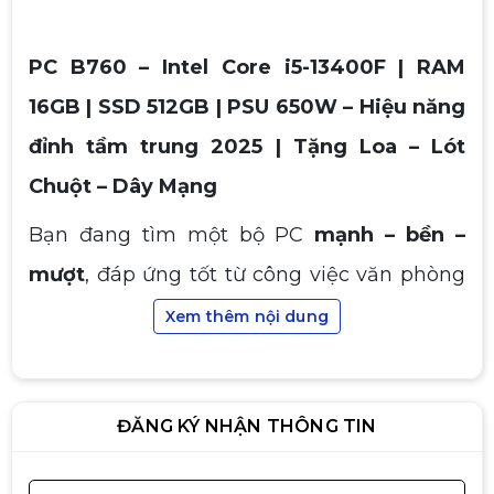
PC B760 – Intel Core i5-13400F | RAM
16GB | SSD 512GB | PSU 650W – Hiệu năng
Máy XEON Giả Lập E5-2680 V4/
đỉnh tầm trung 2025 | Tặng Loa – Lót
X99 Dual CPU/ Ram 64G/ NVME
512G/ Card 8G/ Nguồn 650W
Liên hệ
Chuột – Dây Mạng
Bạn đang tìm một bộ PC
mạnh – bền –
mượt
, đáp ứng tốt từ công việc văn phòng
PC Gaming | Intel i5 12400F \ RTX
cấp cao, đồ họa – dựng video, đến chơi
Xem thêm nội dung
3050 6G\ H610M\ RAM 16GB\ SSD
512GB - PC GAMING BÀU BÀNG
game nặng? Bộ
PC B760 – Intel Core i5-
Liên hệ
13400F – RAM 16GB – SSD 512GB – PSU
ĐĂNG KÝ NHẬN THÔNG TIN
650W
chính là lựa chọn hoàn hảo.
PC GAMING PRENIUM 2 - ALL
Với CPU Gen 13 hiệu năng vượt trội,