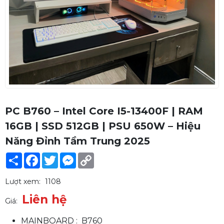
PC B760 – Intel Core I5-13400F | RAM
16GB | SSD 512GB | PSU 650W – Hiệu
Năng Đỉnh Tầm Trung 2025
Share
Facebook
Twitter
Messenger
Copy
Link
Lượt xem:
1108
Liên hệ
Giá:
MAINBOARD : B760