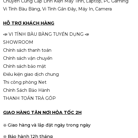
Chuyên Cung Cấp Linh Kiện Máy Tính, Laptop, PC Gaming
cho VGA mạnh
Vi Tính Bàu Bàng, Vi Tính Gần Đây, Máy In, Camera
VGA
Tùy chọn
(GTX 1650 → RTX
PC GAMING PRENIUM - ALL NEW
HỖ TRỢ KHÁCH HÀNG
Liên hệ
4070 tùy nhu cầu)
📣 VI TÍNH BÀU BÀNG TUYỂN DỤNG 📣
SHOWROOM
Case + Fan
Tùy chọn
(case LED, fan
Chính sách thanh toán
RGB…)
Chính sách vận chuyển
Chính sách bảo mật
Màn hình
Tùy chọn
theo nhu cầu
Điều kiện giao dịch chung
Thi công phòng Net
gaming / đồ họa
Chính Sách Bảo Hành
THANH TOÁN TRẢ GÓP
Phím
Tùy chọn
– gaming / văn
chuột
phòng
GIAO HÀNG TẬN NƠI HỎA TỐC 2H
❇️ Giao hàng và lắp đặt ngày trong ngày
Tặng kèm
Loa – Lót Chuột – Dây
❇️ Bảo hành 12h tháng