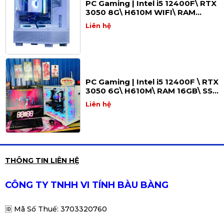
PC Gaming | Intel i5 12400F\ RTX
3050 8G\ H610M WIFI\ RAM
16GB\ SSD 512GB
Liên hệ
PC Gaming | Intel i5 12400F \ RTX
3050 6G\ H610M\ RAM 16GB\ SSD
512GB - PC GAMING BÀU BÀNG
Liên hệ
PC Gaming | Intel I3 12100F\ RX
THÔNG TIN LIÊN HỆ
6500XT\ H610M\ RAM 16GB\ SSD
512GB
Liên hệ
CÔNG TY TNHH VI TÍNH BÀU BÀNG
⭐
1. Cấu hình chi tiết của PC
🆔
Mã Số Thuế: 3703320760
Linh kiện
Thông số