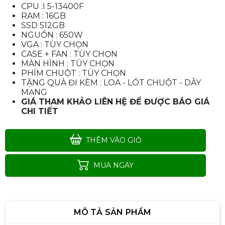
CPU :I 5-13400F
RAM : 16GB
SSD 512GB
NGUỒN : 650W
VGA : TÙY CHỌN
CASE + FAN : TÙY CHỌN
MÀN HÌNH : TÙY CHỌN
PHÍM CHUỘT : TÙY CHỌN
TẶNG QUÀ ĐI KÈM : LOA - LÓT CHUỘT - DÂY
MẠNG
GIÁ THAM KHẢO LIÊN HỆ ĐỂ ĐƯỢC BÁO GIÁ
CHI TIẾT
THÊM VÀO GIỎ
MUA NGAY
MÔ TẢ SẢN PHẨM