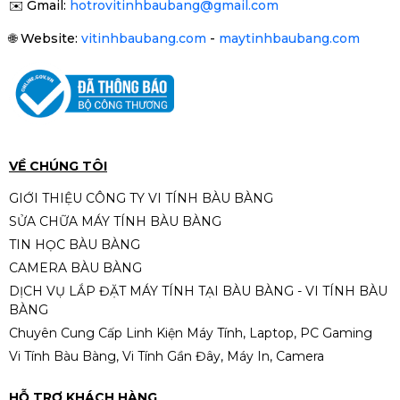
✉️
Gmail:
hotrovitinhbaubang@gmail.com
🌐
Website:
vitinhbaubang.com
-
maytinhbaubang.com
PC / i3-9100f/ Main H310/ Ram16/
SSD256G/ Card 1050/ Nguồn
500W (1)
Liên hệ
VỀ CHÚNG TÔI
GIỚI THIỆU CÔNG TY VI TÍNH BÀU BÀNG
SỬA CHỮA MÁY TÍNH BÀU BÀNG
PC/ i5-6500/ Main H110/ Card
TIN HỌC BÀU BÀNG
1050/ Ram16G / SSD 256G /
CAMERA BÀU BÀNG
Nguồn 500W /
Liên hệ
DỊCH VỤ LẮP ĐẶT MÁY TÍNH TẠI BÀU BÀNG - VI TÍNH BÀU
BÀNG
Chuyên Cung Cấp Linh Kiện Máy Tính, Laptop, PC Gaming
Vi Tính Bàu Bàng, Vi Tính Gần Đây, Máy In, Camera
PC B760 – Intel Core i5-12400F |
RAM 16GB | SSD 512GB | Nguồn
HỖ TRỢ KHÁCH HÀNG