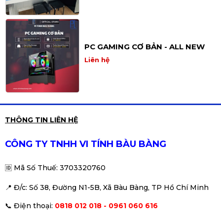
PC GAMING CƠ BẢN - ALL NEW
Liên hệ
PC GAMING TẦM TRUNG - ALL
THÔNG TIN LIÊN HỆ
NEW
Liên hệ
CÔNG TY TNHH VI TÍNH BÀU BÀNG
🆔
Mã Số Thuế: 3703320760
📍 Đ
/c: Số 38, Đường N1-5B, Xã Bàu Bàng, TP Hồ Chí Minh
PC Gaming Z Medium | Intel i5-
📞
Điện thoại:
0818 012 018 - 0961 060 616
9400 \ GTX 1060\ MSI Z390 \
RAM 16GB\ SSD 256
Liên hệ