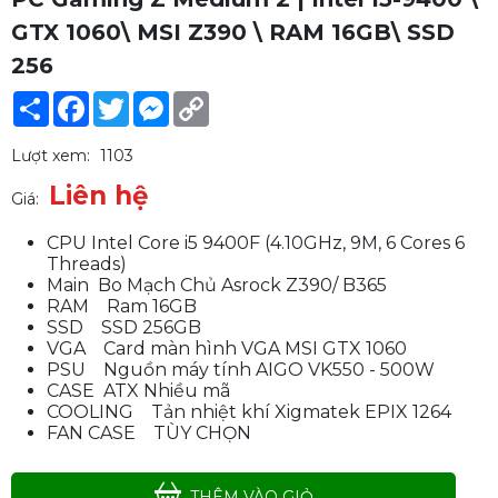
GTX 1060\ MSI Z390 \ RAM 16GB\ SSD
256
Share
Facebook
Twitter
Messenger
Copy
Link
Lượt xem:
1103
Liên hệ
Giá:
CPU Intel Core i5 9400F (4.10GHz, 9M, 6 Cores 6
Threads)
Main Bo Mạch Chủ Asrock Z390/ B365
RAM Ram 16GB
SSD SSD 256GB
VGA Card màn hình VGA MSI GTX 1060
PSU Nguồn máy tính AIGO VK550 - 500W
CASE ATX Nhiều mã
COOLING Tản nhiệt khí Xigmatek EPIX 1264
FAN CASE TÙY CHỌN
THÊM VÀO GIỎ