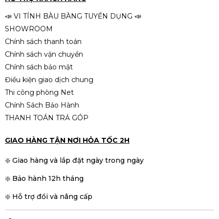
650W – Hiệu năng mạnh mẽ cho
Liên hệ
làm việc, đồ họa và gaming
📣 VI TÍNH BÀU BÀNG TUYỂN DỤNG 📣
SHOWROOM
Chính sách thanh toán
Chính sách vận chuyển
PC H510 – i5-11400F | RAM 16GB |
Chính sách bảo mật
SSD 256GB | Nguồn 500W – Sức
Điều kiện giao dịch chung
mạnh tối ưu cho làm việc &
Liên hệ
gaming
Thi công phòng Net
Chính Sách Bảo Hành
THANH TOÁN TRẢ GÓP
GIAO HÀNG TẬN NƠI HỎA TỐC 2H
❇️ Giao hàng và lắp đặt ngày trong ngày
❇️ Bảo hành 12h tháng
❇️ Hỗ trợ đổi và nâng cấp