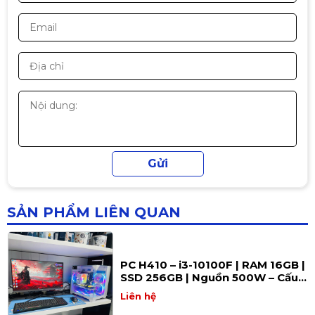
PC B760 – Intel Core i5-12400F |
RAM 16GB | SSD 512GB | Nguồn
650W – Hiệu năng mạnh mẽ cho
Liên hệ
làm việc, đồ họa và gaming
PC H510 – i5-11400F | RAM 16GB |
SSD 256GB | Nguồn 500W – Sức
mạnh tối ưu cho làm việc &
Liên hệ
gaming
SẢN PHẨM LIÊN QUAN
PC H410 – i3-10100F | RAM 16GB |
SSD 256GB | Nguồn 500W – Cấu
hình tối ưu cho làm việc & giải trí
Liên hệ