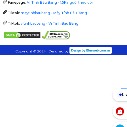
Fanepage:
Vi Tính Bàu Bàng - 1,5K
người theo dõi
Tiktok:
maytinhbaubang - Máy Tính Bàu Bàng
Tiktok:
vitinhbaubang - Vi Tính Bàu Bàng
Copyright © 2024 . Designed by
Li