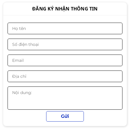
ĐĂNG KÝ NHẬN THÔNG TIN
PC/ i5-6500/ Main H110/ Card 1050/
Ram16G / SSD 256G / Nguồn 500W
/
Liên hệ
PC B760 – Intel Core i5-12400F |
RAM 16GB | SSD 512GB | Nguồn
650W – Hiệu năng mạnh mẽ cho
Liên hệ
làm việc, đồ họa và gaming
PC H510 – i5-11400F | RAM 16GB |
SSD 256GB | Nguồn 500W – Sức
mạnh tối ưu cho làm việc &
Liên hệ
gaming