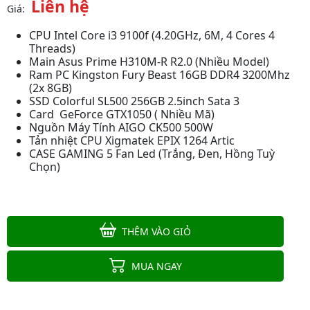
Liên hệ
Giá:
CPU Intel Core i3 9100f (4.20GHz, 6M, 4 Cores 4
Threads)
Main Asus Prime H310M-R R2.0 (Nhiều Model)
Ram PC Kingston Fury Beast 16GB DDR4 3200Mhz
(2x 8GB)
SSD Colorful SL500 256GB 2.5inch Sata 3
Card GeForce GTX1050 ( Nhiều Mã)
Nguồn Máy Tính AIGO CK500 500W
Tản nhiệt CPU Xigmatek EPIX 1264 Artic
CASE GAMING 5 Fan Led (Trắng, Đen, Hồng Tuỳ
Chọn)
THÊM VÀO GIỎ
PC Gaming Z Medium | Intel i5-
9400 \ GTX 1060\ MSI Z390 \ RAM
MUA NGAY
16GB\ SSD 256
Liên hệ