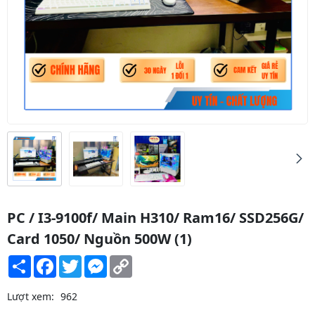
PC / I3-9100f/ Main H310/ Ram16/ SSD256G/
Card 1050/ Nguồn 500W (1)
Share
Facebook
Twitter
Messenger
Copy
Link
Lượt xem:
962