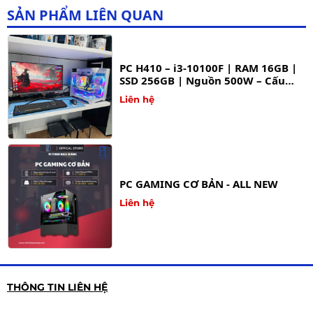
SẢN PHẨM LIÊN QUAN
PC H410 – i3-10100F | RAM 16GB |
SSD 256GB | Nguồn 500W – Cấu
hình tối ưu cho làm việc & giải trí
Liên hệ
PC GAMING CƠ BẢN - ALL NEW
Liên hệ
THÔNG TIN LIÊN HỆ
PC GAMING TẦM TRUNG - ALL NEW
Liên hệ