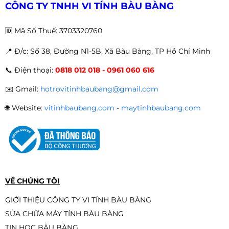
CÔNG TY TNHH VI TÍNH BÀU BÀNG
🆔
Mã Số Thuế: 3703320760
📍 Đ
/c: Số 38, Đường N1-5B, Xã Bàu Bàng, TP Hồ Chí Minh
PC Gaming Z Medium 2 | Intel i5-
📞
Điện thoại:
0818 012 018 - 0961 060 616
9400 \ GTX 1060\ MSI Z390 \ RAM
16GB\ SSD 256
Liên hệ
✉️
Gmail:
hotrovitinhbaubang@gmail.com
🌐
Website:
vitinhbaubang.com
-
maytinhbaubang.com
PC Gaming Z Medium | Intel i5-
9400 \ GTX 1060\ MSI Z390 \ RAM
16GB\ SSD 256
Liên hệ
VỀ CHÚNG TÔI
GIỚI THIỆU CÔNG TY VI TÍNH BÀU BÀNG
SỬA CHỮA MÁY TÍNH BÀU BÀNG
PC/ i5-6500/ Main H110/ Card 1050/
TIN HỌC BÀU BÀNG