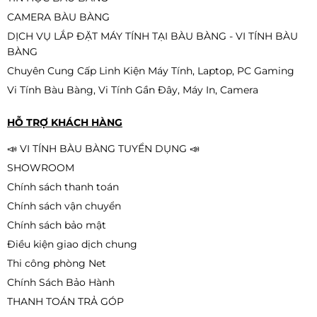
Ram16G / SSD 256G / Nguồn 500W
/
CAMERA BÀU BÀNG
Liên hệ
DỊCH VỤ LẮP ĐẶT MÁY TÍNH TẠI BÀU BÀNG - VI TÍNH BÀU
BÀNG
Chuyên Cung Cấp Linh Kiện Máy Tính, Laptop, PC Gaming
Vi Tính Bàu Bàng, Vi Tính Gần Đây, Máy In, Camera
PC B760 – Intel Core i5-12400F |
RAM 16GB | SSD 512GB | Nguồn
HỖ TRỢ KHÁCH HÀNG
650W – Hiệu năng mạnh mẽ cho
Liên hệ
làm việc, đồ họa và gaming
📣 VI TÍNH BÀU BÀNG TUYỂN DỤNG 📣
SHOWROOM
Chính sách thanh toán
Chính sách vận chuyển
PC H510 – i5-11400F | RAM 16GB |
SSD 256GB | Nguồn 500W – Sức
Chính sách bảo mật
mạnh tối ưu cho làm việc &
Điều kiện giao dịch chung
Liên hệ
gaming
Thi công phòng Net
Chính Sách Bảo Hành
THANH TOÁN TRẢ GÓP