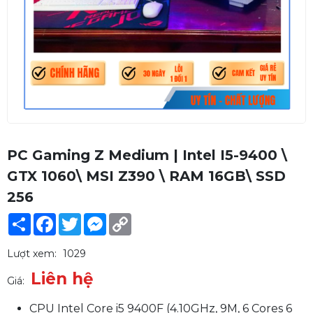
PC Gaming Z Medium | Intel I5-9400 \
GTX 1060\ MSI Z390 \ RAM 16GB\ SSD
256
Share
Facebook
Twitter
Messenger
Copy
Link
Lượt xem:
1029
Liên hệ
Giá:
CPU Intel Core i5 9400F (4.10GHz, 9M, 6 Cores 6