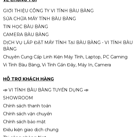
GIỚI THIỆU CÔNG TY VI TÍNH BÀU BÀNG
SỬA CHỮA MÁY TÍNH BÀU BÀNG
PC B760 – Intel Core i5-12400F |
TIN HỌC BÀU BÀNG
RAM 16GB | SSD 512GB | Nguồn
CAMERA BÀU BÀNG
650W – Hiệu năng mạnh mẽ cho
Liên hệ
làm việc, đồ họa và gaming
DỊCH VỤ LẮP ĐẶT MÁY TÍNH TẠI BÀU BÀNG - VI TÍNH BÀU
BÀNG
Chuyên Cung Cấp Linh Kiện Máy Tính, Laptop, PC Gaming
Vi Tính Bàu Bàng, Vi Tính Gần Đây, Máy In, Camera
PC H510 – i5-11400F | RAM 16GB |
SSD 256GB | Nguồn 500W – Sức
HỖ TRỢ KHÁCH HÀNG
mạnh tối ưu cho làm việc &
Liên hệ
gaming
📣 VI TÍNH BÀU BÀNG TUYỂN DỤNG 📣
SHOWROOM
Chính sách thanh toán
Chính sách vận chuyển
Chính sách bảo mật
Điều kiện giao dịch chung