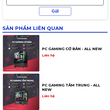
PC H410 – i3-10100F | RAM 16GB |
SSD 256GB | Nguồn 500W – Cấu
hình tối ưu cho làm việc & giải trí
Liên hệ
SẢN PHẨM LIÊN QUAN
PC GAMING CƠ BẢN - ALL NEW
Liên hệ
PC GAMING TẦM TRUNG - ALL
NEW
Liên hệ