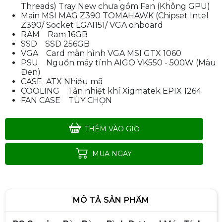
Threads) Tray New chưa gồm Fan (Không GPU)
Main MSI MAG Z390 TOMAHAWK (Chipset Intel
Z390/ Socket LGA1151/ VGA onboard
RAM Ram 16GB
SSD SSD 256GB
VGA Card màn hình VGA MSI GTX 1060
PSU Nguồn máy tính AIGO VK550 - 500W (Màu
Đen)
CASE ATX Nhiều mã
COOLING Tản nhiệt khí Xigmatek EPIX 1264
FAN CASE TÙY CHỌN
THÊM VÀO GIỎ
PC / i3-9100f/ Main H310/ Ram16/
MUA NGAY
SSD256G/ Card 1050/ Nguồn
500W (1)
Liên hệ
MÔ TẢ SẢN PHẨM