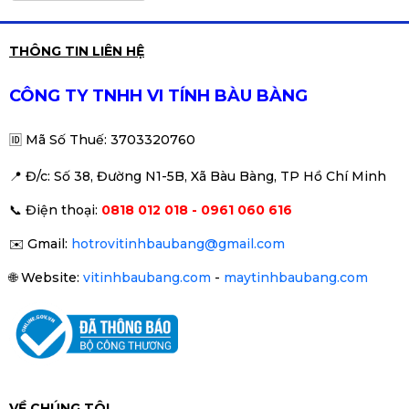
PC Gaming Z Medium 2 | Intel i5-
THÔNG TIN LIÊN HỆ
9400 \ GTX 1060\ MSI Z390 \
RAM 16GB\ SSD 256
Liên hệ
CÔNG TY TNHH VI TÍNH BÀU BÀNG
🆔
Mã Số Thuế: 3703320760
📍 Đ
/c: Số 38, Đường N1-5B, Xã Bàu Bàng, TP Hồ Chí Minh
PC / i3-9100f/ Main H310/ Ram16/
📞
Điện thoại:
0818 012 018 - 0961 060 616
SSD256G/ Card 1050/ Nguồn
500W (1)
Liên hệ
✉️
Gmail:
hotrovitinhbaubang@gmail.com
🌐
Website:
vitinhbaubang.com
-
maytinhbaubang.com
PC/ i5-6500/ Main H110/ Card
1050/ Ram16G / SSD 256G /
Nguồn 500W /
Liên hệ
VỀ CHÚNG TÔI