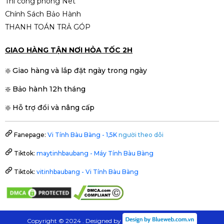
Thi công phòng Net
Chính Sách Bảo Hành
THANH TOÁN TRẢ GÓP
GIAO HÀNG TẬN NƠI HỎA TỐC 2H
❇️ Giao hàng và lắp đặt ngày trong ngày
❇️ Bảo hành 12h tháng
❇️ Hỗ trợ đổi và nâng cấp
Fanepage:
Vi Tính Bàu Bàng - 1,5K
người theo dõi
Tiktok:
maytinhbaubang - Máy Tính Bàu Bàng
Tiktok:
vitinhbaubang - Vi Tính Bàu Bàng
Copyright © 2024 . Designed by