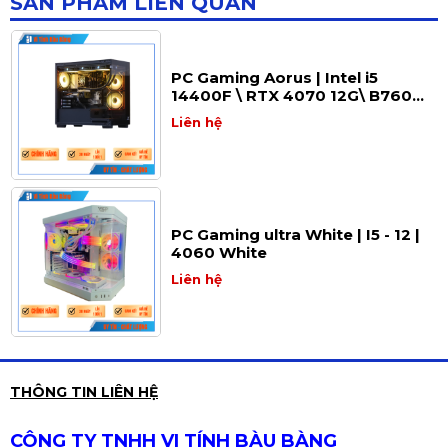
SẢN PHẨM LIÊN QUAN
PC Gaming Aorus | Intel i5
14400F \ RTX 4070 12G\ B760M
WIFI\ RAM 32GB\ SSD 500GB
Liên hệ
PC Gaming ultra White | I5 - 12 |
4060 White
Liên hệ
PC Gaming Full White | Intel i5
THÔNG TIN LIÊN HỆ
12400F \ RTX 3060 12G\ B760M\
RAM 16GB\ SSD 512GB
Liên hệ
CÔNG TY TNHH VI TÍNH BÀU BÀNG