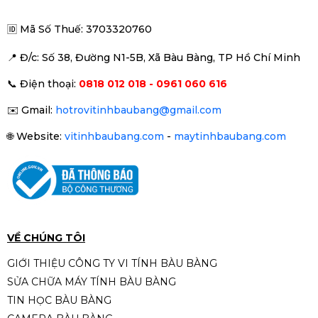
🆔
Mã Số Thuế: 3703320760
📍 Đ
/c: Số 38, Đường N1-5B, Xã Bàu Bàng, TP Hồ Chí Minh
PC Gaming Aorus | Intel i5
📞
Điện thoại:
0818 012 018 - 0961 060 616
14400F \ RTX 4070 12G\ B760M
WIFI\ RAM 32GB\ SSD 500GB
Liên hệ
✉️
Gmail:
hotrovitinhbaubang@gmail.com
🌐
Website:
vitinhbaubang.com
-
maytinhbaubang.com
VỀ CHÚNG TÔI
GIỚI THIỆU CÔNG TY VI TÍNH BÀU BÀNG
SỬA CHỮA MÁY TÍNH BÀU BÀNG
TIN HỌC BÀU BÀNG