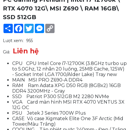
RTX 4070 12G\ MSI Z690 \ RAM 16GB\
SSD 512GB
Share
Facebook
Twitter
Messenger
Copy
Link
Lượt xem:
955
Liên hệ
Giá:
CPU CPU Intel Core i7-12700K (3.8GHz turbo up
to 5.0Ghz, 12 nhân 20 luồng, 25MB Cache, 125W)
- Socket Intel LGA 1700/Alder Lake) Tray new
MAIN MSI PRO Z690-A DDR4
RAM Ram Adata XPG D50 RGB (8GBx2) 16GB
DDR4 3200MHz - Gray
SSD Patriot P300 512GB M2 2280 NVMe
VGA Card màn hình MSI RTX 4070 VENTUS 3X
12G OC
PSU Jetek J Series 700W Plus
CASE Vỏ case Xigmatek Elite One 3F Arctic (Mid
Tower/Màu Trắng)
COOLING Tản nhiệt nước 240mm - Đen / Trắng