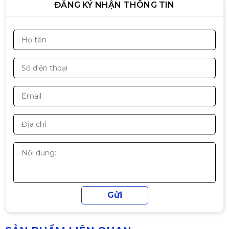
ĐĂNG KÝ NHẬN THÔNG TIN
PC Gaming Aorus | Intel i5
14400F \ RTX 4070 12G\ B760M
WIFI\ RAM 32GB\ SSD 500GB
Liên hệ
PC Gaming ultra White | I5 - 12 |
4060 White
Liên hệ
PC Gaming Full White | Intel i5
12400F \ RTX 3060 12G\ B760M\
RAM 16GB\ SSD 512GB
Liên hệ