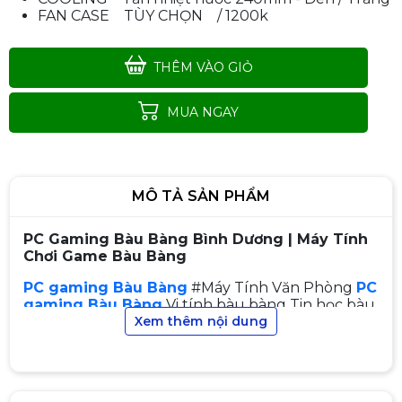
FAN CASE TÙY CHỌN / 1200k
THÊM VÀO GIỎ
MUA NGAY
MÔ TẢ SẢN PHẨM
PC Gaming Bàu Bàng Bình Dương | Máy Tính
Chơi Game Bàu Bàng
PC gaming Bàu Bàng
#Máy Tính Văn Phòng
PC
gaming Bàu Bàng
Vi tính bàu bàng Tin học bàu
bàng
Xem thêm nội dung