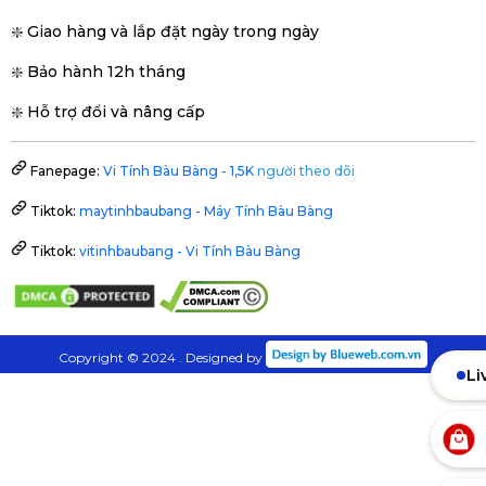
❇️ Giao hàng và lắp đặt ngày trong ngày
❇️ Bảo hành 12h tháng
❇️ Hỗ trợ đổi và nâng cấp
Fanepage:
Vi Tính Bàu Bàng - 1,5K
người theo dõi
Tiktok:
maytinhbaubang - Máy Tính Bàu Bàng
Tiktok:
vitinhbaubang - Vi Tính Bàu Bàng
Copyright © 2024 . Designed by
Li