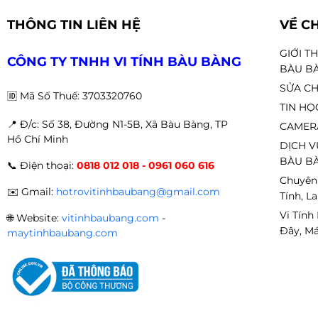
🎥
PC stream – livestream
THÔNG TIN LIÊN HỆ
VỀ C
🎨
PC đồ họa – dựng video
GIỚI T
CPU có thể kết hợp tốt với
tản khí cao cấp hoặc tản n
CÔNG TY TNHH VI TÍNH BÀU BÀNG
BÀU B
SỬA CH
🆔
Mã Số Thuế: 3703320760
TIN HỌ
🔧 4. Khả năng tương thích linh kiện
📍 Đ
/c: Số 38, Đường N1-5B, Xã Bàu Bàng, TP
CAMER
Hồ Chí Minh
🔌 Intel Core i9-9900K sử dụng
socket LGA1151
, tương
DỊCH V
BÀU BÀ
📞
Điện thoại:
0818 012 018 - 0961 060 616
🖥
Z370 | Z390 | B365
Chuyên
✉️
Gmail:
hotrovitinhbaubang@gmail.com
Tính, L
💾 Hỗ trợ:
Vi Tính
🌐
Website:
vitinhbaubang.com
-
⚡
RAM DDR4
Đây, Má
maytinhbaubang.com
⚡
SSD NVMe tốc độ cao
Có thể kết hợp tốt với các VGA như:
🎮
RTX 2060 | RTX 3060 | RTX 4060 | RTX 4070