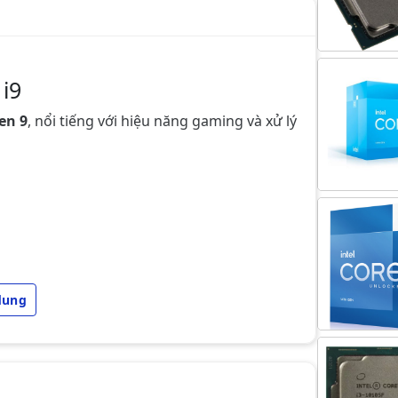
i9
en 9
, nổi tiếng với hiệu năng gaming và xử lý
dung
fects | AutoCAD