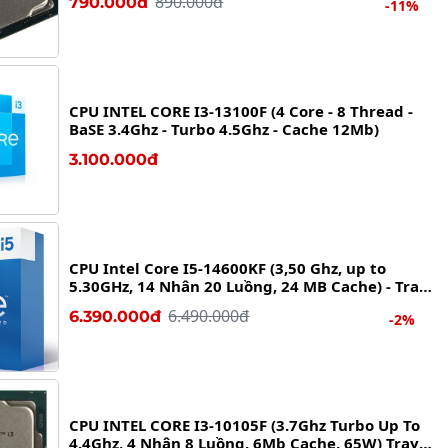
890.000đ
790.000đ
-11%
CPU INTEL CORE I3-13100F (4 Core - 8 Thread -
BaSE 3.4Ghz - Turbo 4.5Ghz - Cache 12Mb)
3.100.000đ
CPU Intel Core I5-14600KF (3,50 Ghz, up to
5.30GHz, 14 Nhân 20 Luồng, 24 MB Cache) - Tray
NEW
6.490.000đ
6.390.000đ
-2%
CPU INTEL CORE I3-10105F (3.7Ghz Turbo Up To
4.4Ghz, 4 Nhân 8 Luồng, 6Mb Cache, 65W) Tray