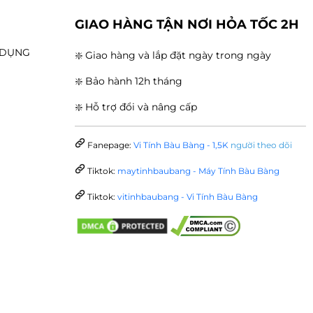
G
GIAO HÀNG TẬN NƠI HỎA TỐC 2H
N DỤNG
❇️ Giao hàng và lắp đặt ngày trong ngày
❇️ Bảo hành 12h tháng
❇️ Hỗ trợ đổi và nâng cấp
Fanepage:
Vi Tính Bàu Bàng - 1,5K
người theo dõi
Tiktok:
maytinhbaubang - Máy Tính Bàu Bàng
Tiktok:
vitinhbaubang - Vi Tính Bàu Bàng