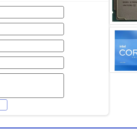
ịp cao
ng gaming rất tốt, đặc biệt với các game cần
ác game:
ll of Duty | LOL
K
.
u năng
)
giúp tăng hiệu năng khi kết hợp với