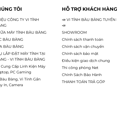
HÚNG TÔI
HỖ TRỢ KHÁCH HÀN
HIỆU CÔNG TY VI TÍNH
📣 VI TÍNH BÀU BÀNG TUYỂ
ước AIO
để đảm bảo nhiệt độ ổn định.
ÀNG
📣
ỮA MÁY TÍNH BÀU BÀNG
SHOWROOM
C BÀU BÀNG
Chính sách thanh toán
A BÀU BÀNG
Chính sách vận chuyển
 thích với các dòng mainboard:
Ụ LẮP ĐẶT MÁY TÍNH TẠI
Chính sách bảo mật
NG - VI TÍNH BÀU BÀNG
Điều kiện giao dịch chung
 Cung Cấp Linh Kiện Máy
Thi công phòng Net
aptop, PC Gaming
Chính Sách Bảo Hành
 Bàu Bàng, Vi Tính Gần
THANH TOÁN TRẢ GÓP
y In, Camera