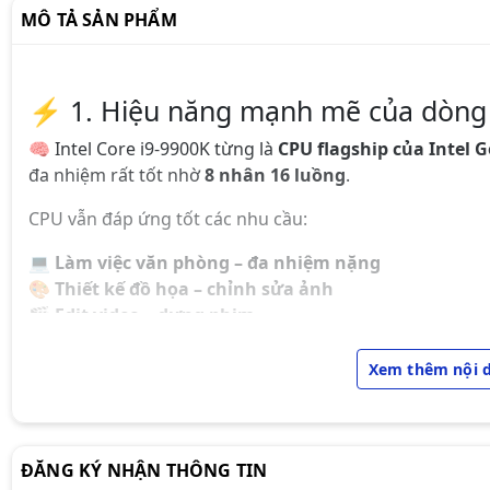
MÔ TẢ SẢN PHẨM
⚡ 1. Hiệu năng mạnh mẽ của dòng 
🧠 Intel Core i9-9900K từng là
CPU flagship của Intel G
đa nhiệm rất tốt nhờ
8 nhân 16 luồng
.
CPU vẫn đáp ứng tốt các nhu cầu:
💻
Làm việc văn phòng – đa nhiệm nặng
🎨
Thiết kế đồ họa – chỉnh sửa ảnh
🎬
Edit video – dựng phim
🖥
Chạy nhiều phần mềm cùng lúc
Xem thêm nội 
Các phần mềm chạy tốt trên CPU này:
🛠
Photoshop | Illustrator | Premiere Pro | After Ef
ĐĂNG KÝ NHẬN THÔNG TIN