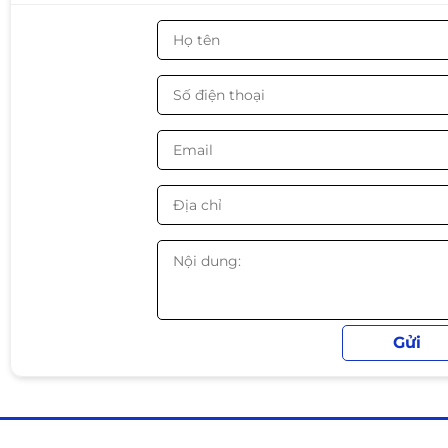
🎮 2. Gaming mạnh mẽ với xung nh
⚡ Với
Turbo lên tới 5.0GHz
, i9-9900K mang lại hiệu nă
xung nhịp CPU cao.
Khi kết hợp với VGA phù hợp, CPU có thể chiến mượt c
🎮
CS2 | Valorant | PUBG | GTA V | Apex Legends | Ca
🔥 Mang lại trải nghiệm
gaming ổn định ở Full HD – 2
🧊 3. CPU cao cấp cho hệ thống hiệ
📌 Intel Core i9-9900K có
khả năng ép xung (Unlocked
mainboard hỗ trợ.
✔ Phù hợp build:
🖥
PC Gaming cao cấp