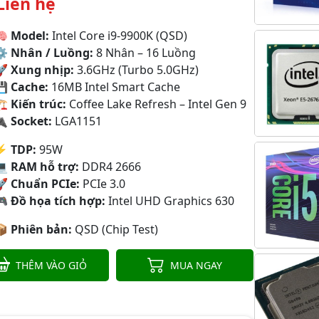
Liên hệ
🧠
Model:
Intel Core i9-9900K (QSD)
⚙
Nhân / Luồng:
8 Nhân – 16 Luồng
🚀
Xung nhịp:
3.6GHz (Turbo 5.0GHz)
💾
Cache:
16MB Intel Smart Cache
🏗
Kiến trúc:
Coffee Lake Refresh – Intel Gen 9
🔌
Socket:
LGA1151
⚡
TDP:
95W
💻
RAM hỗ trợ:
DDR4 2666
🚀
Chuẩn PCIe:
PCIe 3.0
🎮
Đồ họa tích hợp:
Intel UHD Graphics 630
📦
Phiên bản:
QSD (Chip Test)
THÊM VÀO GIỎ
MUA NGAY