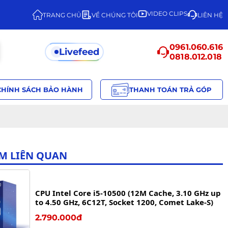
VIDEO CLIPS
TRANG CHỦ
VỀ CHÚNG TÔI
LIÊN HỆ
0961.060.616
Livefeed
0818.012.018
CHÍNH SÁCH BẢO HÀNH
THANH TOÁN TRẢ GÓP
M LIÊN QUAN
CPU Intel Core i5-10500 (12M Cache, 3.10 GHz up
to 4.50 GHz, 6C12T, Socket 1200, Comet Lake-S)
2.790.000đ