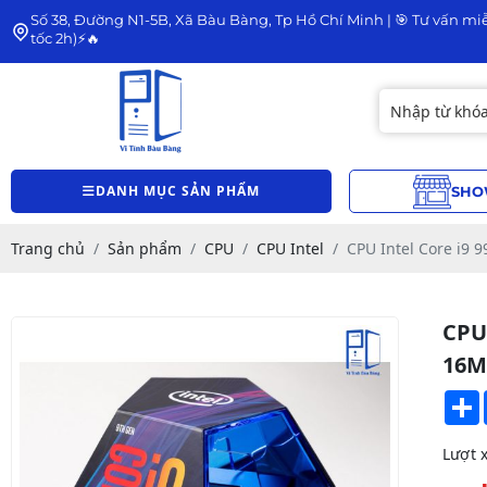
Số 38, Đường N1-5B, Xã Bàu Bàng, Tp Hồ Chí Minh | 🎯 Tư vấn miễ
tốc 2h)⚡🔥
DANH MỤC SẢN PHẨM
SHO
Trang chủ
Sản phẩm
CPU
CPU Intel
CPU Intel Core i9 
CPU 
16M
Lượt 