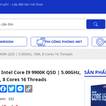
n phí – Lắp đặt tận nơi (hỏa
WROOM
THI CÔNG PHÒNG NET
9900K QSD | 5.00GHz, 16M, 8 Cores 16 Threads
Intel Core I9 9900K QSD | 5.00GHz,
SẢN PHẨ
, 8 Cores 16 Threads
Share
Facebook
Twitter
Messenger
Copy
Link
xem:
332