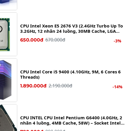
CPU Intel Xeon E5 2676 V3 (2.4GHz Turbo Up To
3.2GHz, 12 nhân 24 luồng, 30MB Cache, LGA
2011-3)
670.000đ
650.000đ
-3%
CPU Intel Core i5 9400 (4.10GHz, 9M, 6 Cores 6
Threads)
2.190.000đ
1.890.000đ
-14%
CPU INTEL CPU Intel Pentium G6400 (4.0GHz, 2
nhân 4 luồng, 4MB Cache, 58W) – Socket Intel
LGA 1200)