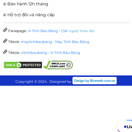
❇️ Bảo hành 12h tháng
❇️ Hỗ trợ đổi và nâng cấp
Fanepage:
Vi Tính Bàu Bàng - 1,5K
người theo dõi
Tiktok:
maytinhbaubang - Máy Tính Bàu Bàng
Tiktok:
vitinhbaubang - Vi Tính Bàu Bàng
Copyright © 2024 . Designed by
Li