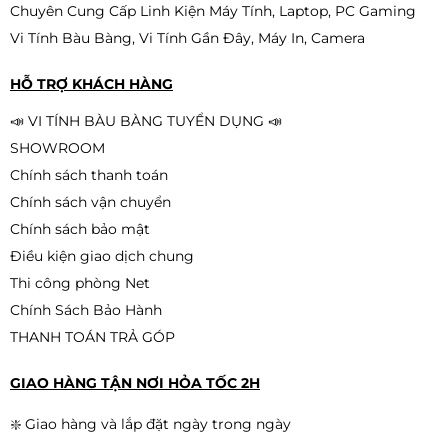
Chuyên Cung Cấp Linh Kiện Máy Tính, Laptop, PC Gaming
Vi Tính Bàu Bàng, Vi Tính Gần Đây, Máy In, Camera
CPU Intel Core i5-10500 (12M
Cache, 3.10 GHz up to 4.50 GHz,
HỖ TRỢ KHÁCH HÀNG
6C12T, Socket 1200, Comet Lake-S)
2.790.000đ
📣 VI TÍNH BÀU BÀNG TUYỂN DỤNG 📣
SHOWROOM
Chính sách thanh toán
Chính sách vận chuyển
CPU Intel Core i5 9400 (4.10GHz,
9M, 6 Cores 6 Threads)
Chính sách bảo mật
2.190.000đ
Điều kiện giao dịch chung
1.890.000đ
-14%
Thi công phòng Net
Chính Sách Bảo Hành
THANH TOÁN TRẢ GÓP
GIAO HÀNG TẬN NƠI HỎA TỐC 2H
❇️ Giao hàng và lắp đặt ngày trong ngày