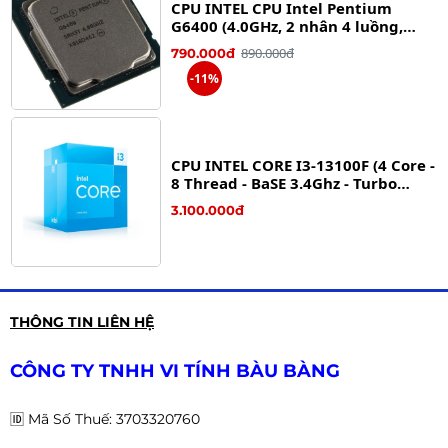
CPU INTEL CPU Intel Pentium
G6400 (4.0GHz, 2 nhân 4 luồng,
4MB Cache, 58W) – Socket Intel
890.000đ
790.000đ
LGA 1200)
-11%
CPU INTEL CORE I3-13100F (4 Core -
8 Thread - BaSE 3.4Ghz - Turbo
4.5Ghz - Cache 12Mb)
3.100.000đ
CPU Intel Core I5-14600KF (3,50
THÔNG TIN LIÊN HỆ
Ghz, up to 5.30GHz, 14 Nhân 20
Luồng, 24 MB Cache) - Tray NEW
6.490.000đ
6.390.000đ
CÔNG TY TNHH VI TÍNH BÀU BÀNG
-2%
🆔
Mã Số Thuế: 3703320760