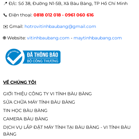
📍 Đ
/c: Số 38, Đường N1-5B, Xã Bàu Bàng, TP Hồ Chí Minh
CPU INTEL CORE I3-10105F (3.7Ghz
📞
Điện thoại:
0818 012 018 - 0961 060 616
Turbo Up To 4.4Ghz, 4 Nhân 8
Luồng, 6Mb Cache, 65W) Tray New
2.190.000đ
1.890.000đ
✉️
Gmail:
hotrovitinhbaubang@gmail.com
-14%
🌐
Website:
vitinhbaubang.com
-
maytinhbaubang.com
CPU Intel Core i5-13400F(10 Nhân
16 Luồng, 20MB , 65W, LGA1700)
Tray
3.990.000đ
3.890.000đ
-3%
VỀ CHÚNG TÔI
GIỚI THIỆU CÔNG TY VI TÍNH BÀU BÀNG
SỬA CHỮA MÁY TÍNH BÀU BÀNG
CPU INTEL CORE I3-12100F (3.3Ghz
TIN HỌC BÀU BÀNG
Turbo Up To 4.3Ghz, 4 Nhân 8
Luồng, 12Mb Cache, 58W) Tray
CAMERA BÀU BÀNG
2.690.000đ
2.590.000đ
New
DỊCH VỤ LẮP ĐẶT MÁY TÍNH TẠI BÀU BÀNG - VI TÍNH BÀU
-4%
BÀNG