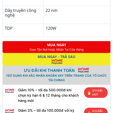
Dây truyền công
22 nm
nghệ
TDP
120W
MUA NGAY
Giao Tận Nơi Hoặc Nhận Tại Cửa Hàng
MUA NGAY - TRẢ SAU
ƯU ĐÃI KHI THANH TOÁN
(SỬ DỤNG KHI XÁC NHẬN KHOẢN VAY TRÊN TRANG CỦA TỔ CHỨC
TÀI CHÍNH)
Giảm 10% – tối đa 500.000đ khi
ƯU ĐÃI
HOT
chọn kỳ hạn 6 & 12 tháng cho khách
hàng mới
Giảm 3% – tối đa 100.000đ với kỳ
ƯU ĐÃI