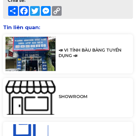
Chia sẻ:
Share
Facebook
Twitter
Messenger
Copy
Link
Tin liên quan:
📣 VI TÍNH BÀU BÀNG TUYỂN
DỤNG 📣
SHOWROOM