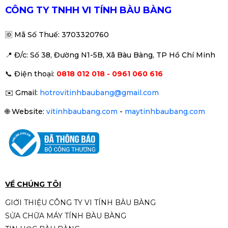
CÔNG TY TNHH VI TÍNH BÀU BÀNG
🆔
Mã Số Thuế: 3703320760
📍 Đ
/c: Số 38, Đường N1-5B, Xã Bàu Bàng, TP Hồ Chí Minh
📞
Điện thoại:
0818 012 018 - 0961 060 616
✉️
Gmail:
hotrovitinhbaubang@gmail.com
🌐
Website:
vitinhbaubang.com
-
maytinhbaubang.com
VỀ CHÚNG TÔI
GIỚI THIỆU CÔNG TY VI TÍNH BÀU BÀNG
SỬA CHỮA MÁY TÍNH BÀU BÀNG