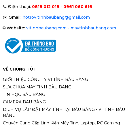
📞
Điện thoại:
0818 012 018 - 0961 060 616
✉️
Gmail:
hotrovitinhbaubang@gmail.com
🌐
Website:
vitinhbaubang.com
-
maytinhbaubang.com
VỀ CHÚNG TÔI
GIỚI THIỆU CÔNG TY VI TÍNH BÀU BÀNG
SỬA CHỮA MÁY TÍNH BÀU BÀNG
TIN HỌC BÀU BÀNG
CAMERA BÀU BÀNG
DỊCH VỤ LẮP ĐẶT MÁY TÍNH TẠI BÀU BÀNG - VI TÍNH BÀU
BÀNG
Chuyên Cung Cấp Linh Kiện Máy Tính, Laptop, PC Gaming