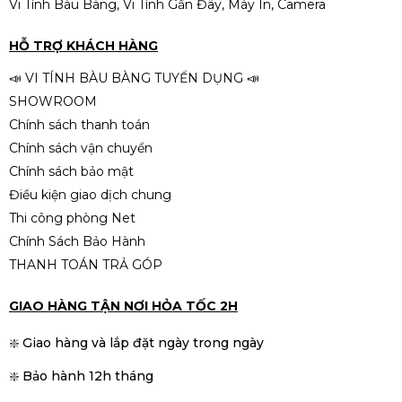
Vi Tính Bàu Bàng, Vi Tính Gần Đây, Máy In, Camera
HỖ TRỢ KHÁCH HÀNG
📣 VI TÍNH BÀU BÀNG TUYỂN DỤNG 📣
SHOWROOM
Chính sách thanh toán
Chính sách vận chuyển
Chính sách bảo mật
Điều kiện giao dịch chung
Thi công phòng Net
Chính Sách Bảo Hành
THANH TOÁN TRẢ GÓP
GIAO HÀNG TẬN NƠI HỎA TỐC 2H
❇️ Giao hàng và lắp đặt ngày trong ngày
❇️ Bảo hành 12h tháng