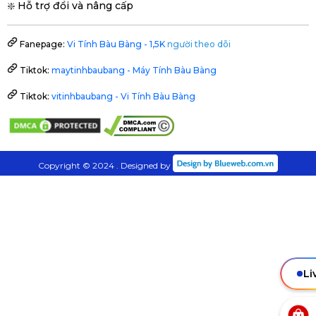
❇️ Hỗ trợ đổi và nâng cấp
Fanepage:
Vi Tính Bàu Bàng - 1,5K
người theo dõi
Tiktok:
maytinhbaubang - Máy Tính Bàu Bàng
Tiktok:
vitinhbaubang - Vi Tính Bàu Bàng
Copyright © 2024 . Designed by
Li