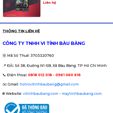
Liên hệ
PC Gaming Z Medium 2 | Intel i5-
THÔNG TIN LIÊN HỆ
9400 \ GTX 1060\ MSI Z390 \
RAM 16GB\ SSD 256
Liên hệ
CÔNG TY TNHH VI TÍNH BÀU BÀNG
🆔
Mã Số Thuế: 3703320760
📍 Đ
/c: Số 38, Đường N1-5B, Xã Bàu Bàng, TP Hồ Chí Minh
PC Gaming Z Medium | Intel i5-
📞
Điện thoại:
0818 012 018 - 0961 060 616
9400 \ GTX 1060\ MSI Z390 \
RAM 16GB\ SSD 256
Liên hệ
✉️
Gmail:
hotrovitinhbaubang@gmail.com
🌐
Website:
vitinhbaubang.com
-
maytinhbaubang.com
PC / i3-9100f/ Main H310/ Ram16/