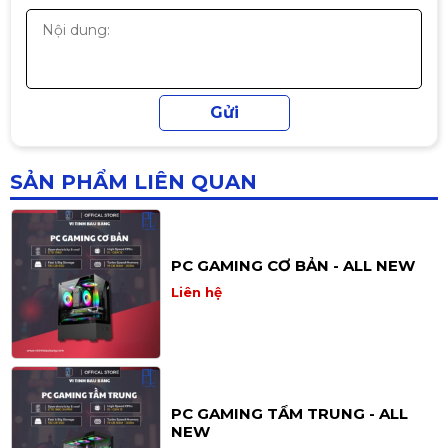
PC H410 – i3-10100F | RAM 16GB |
SSD 256GB | Nguồn 500W – Cấu
hình tối ưu cho làm việc & giải trí
Liên hệ
SẢN PHẨM LIÊN QUAN
PC GAMING CƠ BẢN - ALL NEW
Liên hệ
PC GAMING TẦM TRUNG - ALL
NEW