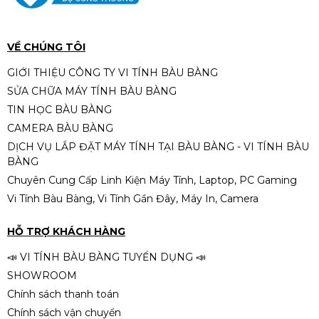
SSD256G/ Card 1050/ Nguồn
500W (1)
Liên hệ
VỀ CHÚNG TÔI
GIỚI THIỆU CÔNG TY VI TÍNH BÀU BÀNG
SỬA CHỮA MÁY TÍNH BÀU BÀNG
PC B760 – Intel Core i5-12400F |
TIN HỌC BÀU BÀNG
RAM 16GB | SSD 512GB | Nguồn
CAMERA BÀU BÀNG
650W – Hiệu năng mạnh mẽ cho
Liên hệ
làm việc, đồ họa và gaming
DỊCH VỤ LẮP ĐẶT MÁY TÍNH TẠI BÀU BÀNG - VI TÍNH BÀU
BÀNG
Chuyên Cung Cấp Linh Kiện Máy Tính, Laptop, PC Gaming
Vi Tính Bàu Bàng, Vi Tính Gần Đây, Máy In, Camera
PC H510 – i5-11400F | RAM 16GB |
SSD 256GB | Nguồn 500W – Sức
HỖ TRỢ KHÁCH HÀNG
mạnh tối ưu cho làm việc &
Liên hệ
gaming
📣 VI TÍNH BÀU BÀNG TUYỂN DỤNG 📣
SHOWROOM
Chính sách thanh toán
Chính sách vận chuyển