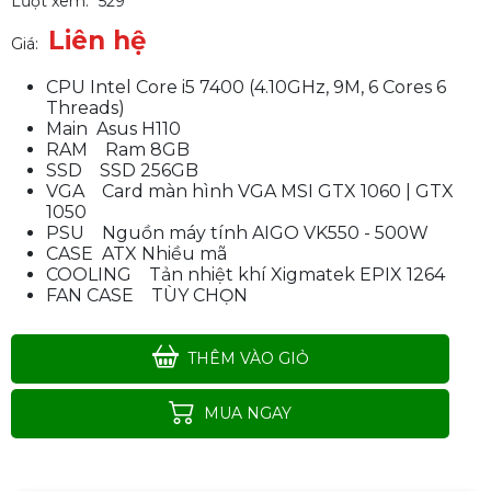
Lượt xem:
529
Liên hệ
Giá:
CPU Intel Core i5 7400 (4.10GHz, 9M, 6 Cores 6
Threads)
Main Asus H110
RAM Ram 8GB
SSD SSD 256GB
VGA Card màn hình VGA MSI GTX 1060 | GTX
1050
PSU Nguồn máy tính AIGO VK550 - 500W
CASE ATX Nhiều mã
COOLING Tản nhiệt khí Xigmatek EPIX 1264
FAN CASE TÙY CHỌN
THÊM VÀO GIỎ
PC Gaming Z Medium | Intel i5-
MUA NGAY
9400 \ GTX 1060\ MSI Z390 \
RAM 16GB\ SSD 256
Liên hệ