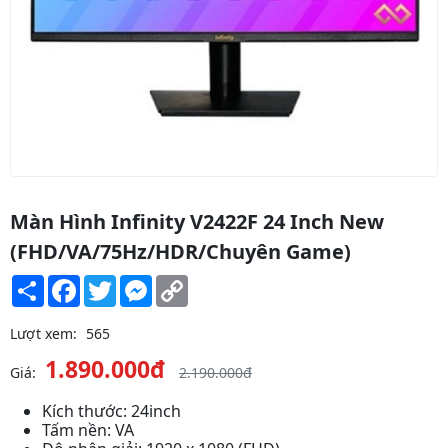
Màn Hình Infinity V2422F 24 Inch New
(FHD/VA/75Hz/HDR/Chuyên Game)
Share
Facebook
Twitter
Messenger
Copy
Link
Lượt xem:
565
1.890.000đ
Giá:
2.190.000đ
Kích thước: 24inch
Tấm nền: VA