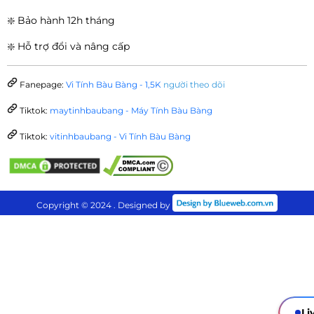
❇️ Bảo hành 12h tháng
❇️ Hỗ trợ đổi và nâng cấp
Fanepage:
Vi Tính Bàu Bàng - 1,5K
người theo dõi
Tiktok:
maytinhbaubang - Máy Tính Bàu Bàng
Tiktok:
vitinhbaubang - Vi Tính Bàu Bàng
Copyright © 2024 . Designed by
Li