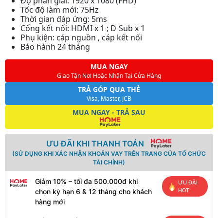
Độ phân giải: 1920 x 1080 (FHD)
Tốc độ làm mới: 75Hz
Thời gian đáp ứng: 5ms
Cổng kết nối: HDMI x 1 ; D-Sub x 1
Phụ kiện: cáp nguồn , cáp kết nối
Bảo hành 24 tháng
MUA NGAY
Giao Tận Nơi Hoặc Nhận Tại Cửa Hàng
TRẢ GÓP QUA THẺ
Visa, Master, JCB
MUA NGAY - TRẢ SAU
ƯU ĐÃI KHI THANH TOÁN
(SỬ DỤNG KHI XÁC NHẬN KHOẢN VAY TRÊN TRANG CỦA TỔ CHỨC
TÀI CHÍNH)
Giảm 10% – tối đa 500.000đ khi
ƯU ĐÃI
HOT
chọn kỳ hạn 6 & 12 tháng cho khách
hàng mới