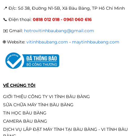
📍 Đ
/c: Số 38, Đường N1-5B, Xã Bàu Bàng, TP Hồ Chí Minh
Màn hình HKC MB24V7-W | 23.8
📞
Điện thoại:
0818 012 018 - 0961 060 616
inch, Full HD, IPS, 100Hz
2.290.000đ
1.790.000đ
✉️
Gmail:
hotrovitinhbaubang@gmail.com
-22%
🌐
Website:
vitinhbaubang.com
-
maytinhbaubang.com
Màn hình Gaming E-DRA
EGM24F100s 24 inch FullHD 100hz
1.990.000đ
1.790.000đ
-10%
VỀ CHÚNG TÔI
GIỚI THIỆU CÔNG TY VI TÍNH BÀU BÀNG
SỬA CHỮA MÁY TÍNH BÀU BÀNG
Màn hình VSP V2408S - Đen - Trắng
TIN HỌC BÀU BÀNG
- Hồng | 23.8 inch, Full HD, IPS,
75Hz, 2ms, phẳng
CAMERA BÀU BÀNG
2.190.000đ
1.990.000đ
DỊCH VỤ LẮP ĐẶT MÁY TÍNH TẠI BÀU BÀNG - VI TÍNH BÀU
-9%