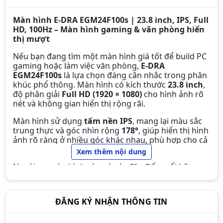
Màn hình E‑DRA EGM24F100s | 23.8 inch, IPS, Full
HD, 100Hz – Màn hình gaming & văn phòng hiển
thị mượt
Nếu bạn đang tìm một màn hình giá tốt để build PC
gaming hoặc làm việc văn phòng,
E-DRA
EGM24F100s
là lựa chọn đáng cân nhắc trong phân
khúc phổ thông. Màn hình có kích thước
23.8 inch
,
độ phân giải
Full HD (1920 × 1080)
cho hình ảnh rõ
nét và không gian hiển thị rộng rãi.
Màn hình sử dụng
tấm nền IPS
, mang lại màu sắc
trung thực và góc nhìn rộng
178°
, giúp hiển thị hình
ảnh rõ ràng ở nhiều góc khác nhau, phù hợp cho cả
Màn hình Gaming E-DRA
làm việc và chơi game.
Xem thêm nội dung
EGM24F100s 24 inch FullHD 100hz
Ngoài ra, màn hình còn có các đặc điểm nổi bật:
1.990.000đ
1.790.000đ
-10%
Tần số quét 100Hz
cho chuyển động mượt hơn
so với màn hình 60Hz
ĐĂNG KÝ NHẬN THÔNG TIN
Thời gian phản hồi 5ms (OD)
giúp giảm hiện
tượng bóng mờ khi chuyển động