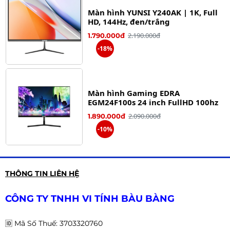
Màn hình YUNSI Y240AK | 1K, Full
HD, 144Hz, đen/trắng
2.190.000đ
1.790.000đ
-18%
Màn hình Gaming EDRA
EGM24F100s 24 inch FullHD 100hz
2.090.000đ
1.890.000đ
-10%
THÔNG TIN LIÊN HỆ
MÀN HÌNH CONG AiVision A245FC
1.990.000đ
1.650.000đ
CÔNG TY TNHH VI TÍNH BÀU BÀNG
-17%
🆔
Mã Số Thuế: 3703320760