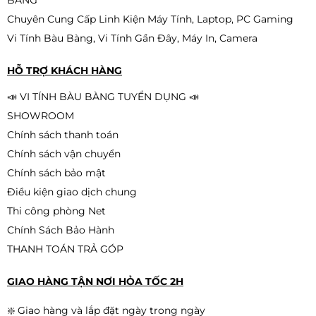
BÀNG
Chuyên Cung Cấp Linh Kiện Máy Tính, Laptop, PC Gaming
Vi Tính Bàu Bàng, Vi Tính Gần Đây, Máy In, Camera
Màn Hình EDRA EGM24F120S (24
inch - IPS - FHD - 120Hz - 1ms)
HỖ TRỢ KHÁCH HÀNG
2.190.000đ
1.990.000đ
📣 VI TÍNH BÀU BÀNG TUYỂN DỤNG 📣
-9%
SHOWROOM
Chính sách thanh toán
Chính sách vận chuyển
Màn hình VSP V2408S | 23.8 inch,
Full HD, IPS, 100Hz, 5ms, phẳng,
Chính sách bảo mật
trắng/đen
2.590.000đ
Điều kiện giao dịch chung
2.190.000đ
-15%
Thi công phòng Net
Chính Sách Bảo Hành
THANH TOÁN TRẢ GÓP
GIAO HÀNG TẬN NƠI HỎA TỐC 2H
❇️ Giao hàng và lắp đặt ngày trong ngày