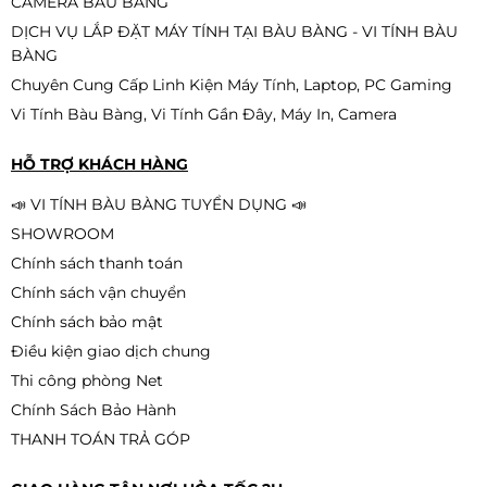
75Hz, 2ms, phẳng
CAMERA BÀU BÀNG
2.190.000đ
1.990.000đ
DỊCH VỤ LẮP ĐẶT MÁY TÍNH TẠI BÀU BÀNG - VI TÍNH BÀU
-9%
BÀNG
Chuyên Cung Cấp Linh Kiện Máy Tính, Laptop, PC Gaming
Vi Tính Bàu Bàng, Vi Tính Gần Đây, Máy In, Camera
Màn Hình EDRA EGM24F120S (24
inch - IPS - FHD - 120Hz - 1ms)
HỖ TRỢ KHÁCH HÀNG
2.190.000đ
1.990.000đ
📣 VI TÍNH BÀU BÀNG TUYỂN DỤNG 📣
-9%
SHOWROOM
Chính sách thanh toán
Chính sách vận chuyển
Màn hình VSP V2408S | 23.8 inch,
Full HD, IPS, 100Hz, 5ms, phẳng,
Chính sách bảo mật
trắng/đen
2.590.000đ
Điều kiện giao dịch chung
2.190.000đ
-15%
Thi công phòng Net
Chính Sách Bảo Hành
THANH TOÁN TRẢ GÓP