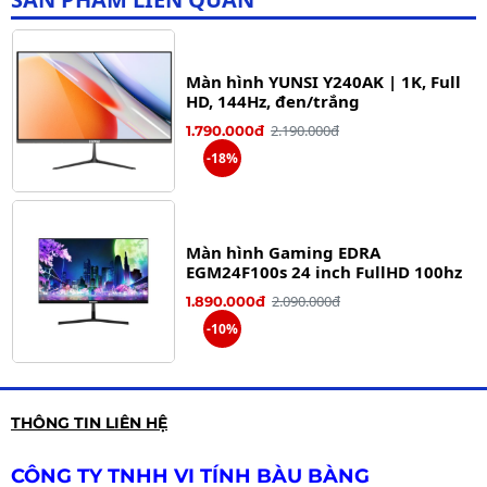
Màn hình YUNSI Y240AK | 1K, Full
HD, 144Hz, đen/trắng
2.190.000đ
1.790.000đ
-18%
Màn hình Gaming EDRA
EGM24F100s 24 inch FullHD 100hz
2.090.000đ
1.890.000đ
-10%
Màn hình HKC MB24V7-W | 23.8
THÔNG TIN LIÊN HỆ
inch, Full HD, IPS, 100Hz
2.290.000đ
1.790.000đ
CÔNG TY TNHH VI TÍNH BÀU BÀNG