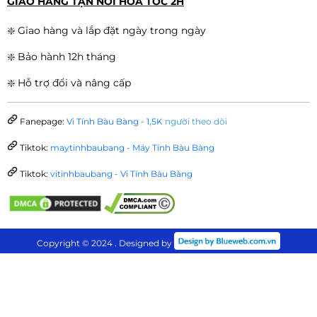
GIAO HÀNG TẬN NƠI HỎA TỐC 2H
❇️ Giao hàng và lắp đặt ngày trong ngày
❇️ Bảo hành 12h tháng
❇️ Hỗ trợ đổi và nâng cấp
Fanepage:
Vi Tính Bàu Bàng - 1,5K
người theo dõi
Tiktok:
maytinhbaubang - Máy Tính Bàu Bàng
Tiktok:
vitinhbaubang - Vi Tính Bàu Bàng
Copyright © 2024 . Designed by