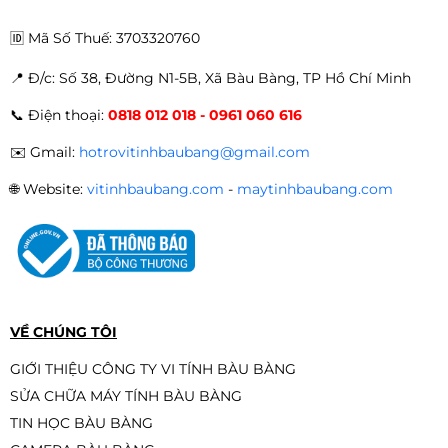
-22%
🆔
Mã Số Thuế: 3703320760
📍 Đ
/c: Số 38, Đường N1-5B, Xã Bàu Bàng, TP Hồ Chí Minh
Màn hình Gaming E-DRA
📞
Điện thoại:
0818 012 018 - 0961 060 616
EGM24F100s 24 inch FullHD 100hz
1.990.000đ
1.790.000đ
✉️
Gmail:
hotrovitinhbaubang@gmail.com
-10%
🌐
Website:
vitinhbaubang.com
-
maytinhbaubang.com
Màn hình Infinity V2422F 24 inch
New (FHD/VA/75Hz/HDR/Chuyên
Game)
2.190.000đ
1.890.000đ
-14%
VỀ CHÚNG TÔI
GIỚI THIỆU CÔNG TY VI TÍNH BÀU BÀNG
SỬA CHỮA MÁY TÍNH BÀU BÀNG
Màn hình VSP V2408S - Đen - Trắng
TIN HỌC BÀU BÀNG
- Hồng | 23.8 inch, Full HD, IPS,