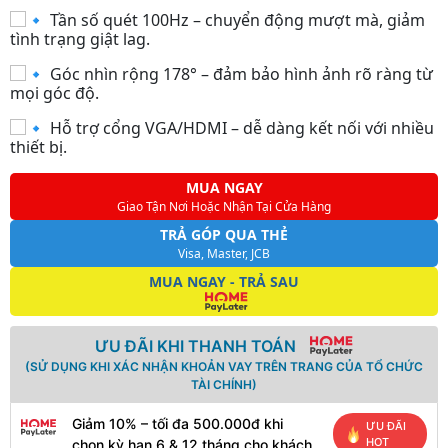
Tần số quét 100Hz – chuyển động mượt mà, giảm
tình trạng giật lag.
Góc nhìn rộng 178° – đảm bảo hình ảnh rõ ràng từ
mọi góc độ.
Hỗ trợ cổng VGA/HDMI – dễ dàng kết nối với nhiều
thiết bị.
MUA NGAY
Giao Tận Nơi Hoặc Nhận Tại Cửa Hàng
TRẢ GÓP QUA THẺ
Visa, Master, JCB
MUA NGAY - TRẢ SAU
ƯU ĐÃI KHI THANH TOÁN
(SỬ DỤNG KHI XÁC NHẬN KHOẢN VAY TRÊN TRANG CỦA TỔ CHỨC
TÀI CHÍNH)
Giảm 10% – tối đa 500.000đ khi
ƯU ĐÃI
HOT
chọn kỳ hạn 6 & 12 tháng cho khách