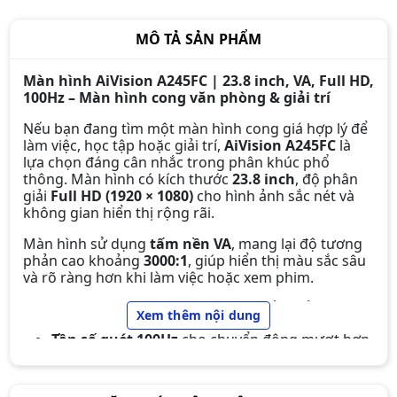
MÔ TẢ SẢN PHẨM
Màn hình AiVision A245FC | 23.8 inch, VA, Full HD,
100Hz – Màn hình cong văn phòng & giải trí
Nếu bạn đang tìm một màn hình cong giá hợp lý để
làm việc, học tập hoặc giải trí,
AiVision A245FC
là
lựa chọn đáng cân nhắc trong phân khúc phổ
thông. Màn hình có kích thước
23.8 inch
, độ phân
giải
Full HD (1920 × 1080)
cho hình ảnh sắc nét và
không gian hiển thị rộng rãi.
Màn hình sử dụng
tấm nền VA
, mang lại độ tương
phản cao khoảng
3000:1
, giúp hiển thị màu sắc sâu
và rõ ràng hơn khi làm việc hoặc xem phim.
Màn hình Infinity V2422F 24 inch
Ngoài ra, màn hình còn có các đặc điểm nổi bật:
Xem thêm nội dung
New (FHD/VA/75Hz/HDR/Chuyên
Game)
Tần số quét 100Hz
cho chuyển động mượt hơn
2.190.000đ
1.890.000đ
so với màn 60Hz
-14%
Thời gian phản hồi 5ms
giảm hiện tượng bóng