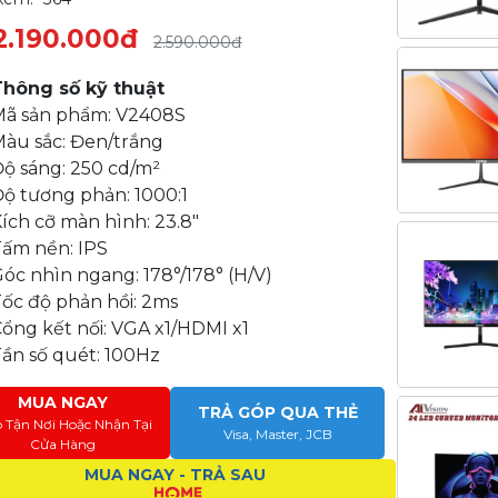
2.190.000đ
2.590.000đ
Thông số kỹ thuật
Mã sản phẩm: V2408S
Màu sắc: Đen/trắng
ộ sáng: 250 cd/m²
ộ tương phản: 1000:1
ích cỡ màn hình: 23.8"
Tấm nền: IPS
óc nhìn ngang: 178°/178° (H/V)
ốc độ phản hồi: 2ms
ổng kết nối: VGA x1/HDMI x1
ần số quét: 100Hz
MUA NGAY
TRẢ GÓP QUA THẺ
o Tận Nơi Hoặc Nhận Tại
Visa, Master, JCB
Cửa Hàng
MUA NGAY - TRẢ SAU