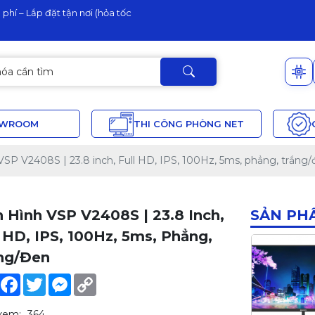
phí – Lắp đặt tận nơi (hỏa tốc
OWROOM
THI CÔNG PHÒNG NET
SP V2408S | 23.8 inch, Full HD, IPS, 100Hz, 5ms, phẳng, trắng
 Hình VSP V2408S | 23.8 Inch,
SẢN PH
l HD, IPS, 100Hz, 5ms, Phẳng,
ng/đen
Share
Facebook
Twitter
Messenger
Copy
Link
xem:
364