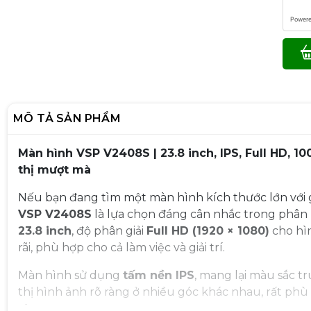
Power
MÔ TẢ SẢN PHẨM
Màn hình VSP V2408S | 23.8 inch, IPS, Full HD, 10
thị mượt mà
Nếu bạn đang tìm một màn hình kích thước lớn với giá 
VSP V2408S
là lựa chọn đáng cân nhắc trong phân
23.8 inch
, độ phân giải
Full HD (1920 × 1080)
cho hìn
rãi, phù hợp cho cả làm việc và giải trí.
Màn hình sử dụng
tấm nền IPS
, mang lại màu sắc t
thị hình ảnh rõ ràng ở nhiều góc khác nhau, rất ph
tập.