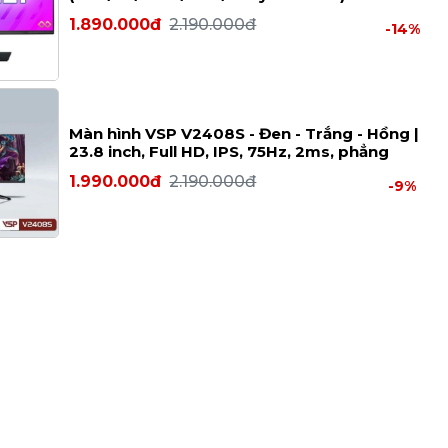
1.890.000đ
2.190.000đ
-14%
Màn hình VSP V2408S - Đen - Trắng - Hồng |
23.8 inch, Full HD, IPS, 75Hz, 2ms, phẳng
1.990.000đ
2.190.000đ
-9%