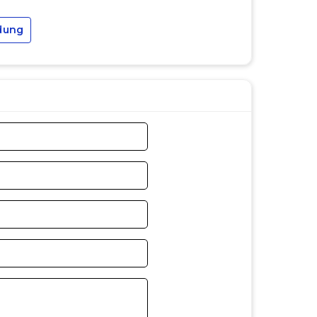
dung
ới màn hình 60Hz
bóng mờ khi chuyển động
rường làm việc trong nhà
 nháy
giúp giảm mỏi mắt khi sử dụng lâu
họn màu
trắng hoặc đen
, phù hợp cho
PC
 tại nhà
với chi phí hợp lý.