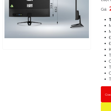
Giá:
Đ
Đ
K
G
T
C
T
Gia