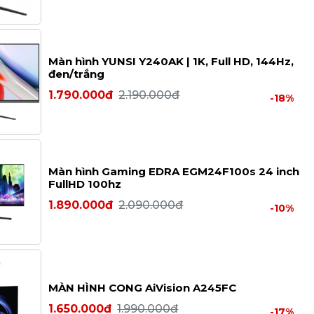
Màn hình YUNSI Y240AK | 1K, Full HD, 144Hz,
đen/trắng
1.790.000đ
2.190.000đ
-18%
Màn hình Gaming EDRA EGM24F100s 24 inch
FullHD 100hz
1.890.000đ
2.090.000đ
-10%
MÀN HÌNH CONG AiVision A245FC
1.650.000đ
1.990.000đ
-17%