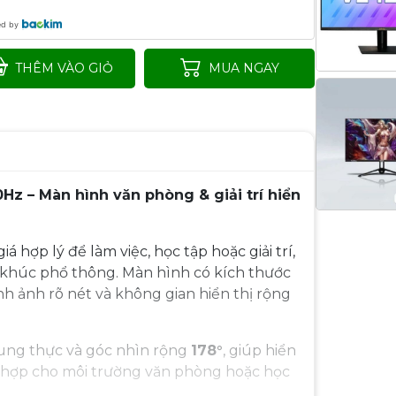
ed by
THÊM VÀO GIỎ
MUA NGAY
0Hz – Màn hình văn phòng & giải trí hiển
hợp lý để làm việc, học tập hoặc giải trí,
 khúc phổ thông. Màn hình có kích thước
h ảnh rõ nét và không gian hiển thị rộng
rung thực và góc nhìn rộng
178°
, giúp hiển
ù hợp cho môi trường văn phòng hoặc học