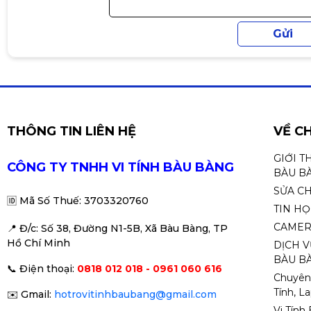
THÔNG TIN LIÊN HỆ
VỀ C
GIỚI T
CÔNG TY TNHH VI TÍNH BÀU BÀNG
BÀU B
SỬA C
🆔
Mã Số Thuế: 3703320760
TIN H
CAMER
📍 Đ
/c: Số 38, Đường N1-5B, Xã Bàu Bàng, TP
Hồ Chí Minh
DỊCH V
BÀU BÀ
📞
Điện thoại:
0818 012 018 - 0961 060 616
Chuyên
Tính, L
✉️
Gmail:
hotrovitinhbaubang@gmail.com
Vi Tính