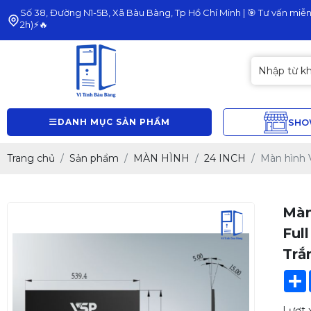
Số 38, Đường N1-5B, Xã Bàu Bàng, Tp Hồ Chí Minh | 🎯 Tư vấn miễn 
2h)⚡🔥
DANH MỤC SẢN PHẨM
SH
Trang chủ
Sản phẩm
MÀN HÌNH
24 INCH
Màn hình V
Màn
Ful
Trắ
Lượt 