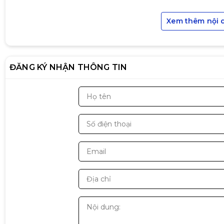
Ngoài ra, màn hình còn có các đặc điểm nổi bật:
Xem thêm nội 
Tần số quét 100Hz
cho hình ảnh mượt hơn so v
Thời gian phản hồi 5ms
giúp giảm hiện tượng 
ĐĂNG KÝ NHẬN THÔNG TIN
Độ sáng khoảng 250 cd/m²
, phù hợp cho môi t
Công nghệ
lọc ánh sáng xanh và chống nhấp
Cổng kết nối:
1 ×
HDMI
1 ×
VGA (D-Sub)
Màn hình có thiết kế
phẳng, viền mỏng
, hai tùy c
văn phòng, học tập, phòng net hoặc góc làm việc