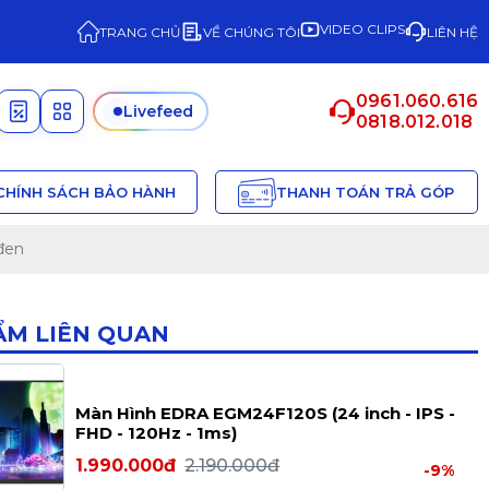
VIDEO CLIPS
TRANG CHỦ
VỀ CHÚNG TÔI
LIÊN HỆ
0961.060.616
Livefeed
0818.012.018
CHÍNH SÁCH BẢO HÀNH
THANH TOÁN TRẢ GÓP
/đen
ẨM LIÊN QUAN
Màn Hình EDRA EGM24F120S (24 inch - IPS -
FHD - 120Hz - 1ms)
1.990.000đ
2.190.000đ
-9%