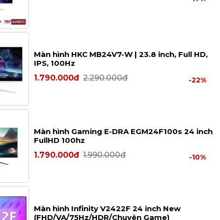
Màn hình HKC MB24V7-W | 23.8 inch, Full HD,
IPS, 100Hz
1.790.000đ
2.290.000đ
-22%
Màn hình Gaming E-DRA EGM24F100s 24 inch
FullHD 100hz
1.790.000đ
1.990.000đ
-10%
Màn hình Infinity V2422F 24 inch New
(FHD/VA/75Hz/HDR/Chuyên Game)