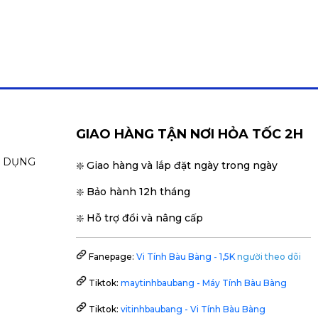
GIAO HÀNG TẬN NƠI HỎA TỐC 2H
N DỤNG
❇️ Giao hàng và lắp đặt ngày trong ngày
❇️ Bảo hành 12h tháng
❇️ Hỗ trợ đổi và nâng cấp
Fanepage:
Vi Tính Bàu Bàng - 1,5K
người theo dõi
Tiktok:
maytinhbaubang - Máy Tính Bàu Bàng
Tiktok:
vitinhbaubang - Vi Tính Bàu Bàng