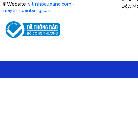
🌐
Website:
vitinhbaubang.com
-
Đây, Má
maytinhbaubang.com