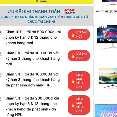
ƯU ĐÃI KHI THANH TOÁN
Ử DỤNG KHI XÁC NHẬN KHOẢN VAY TRÊN TRANG CỦA TỔ
CHỨC TÀI CHÍNH)
Giảm 10% – tối đa 500.000đ khi
ƯU ĐÃI
HOT
chọn kỳ hạn 6 & 12 tháng cho
khách hàng mới
Giảm 3% – tối đa 100.000đ với
ƯU ĐÃI
HOT
kỳ hạn 3 tháng cho khách hàng
mới
Giảm 3% – tối đa 100.000đ với
SIÊU
MỚI,
kỳ hạn 3 tháng cho khách hàng
SIÊU
đã phát sinh đơn hàng HPL
HOT
Giảm 5% – tối đa 200.000đ khi
SIÊU
MỚI,
chọn kỳ hạn 6 & 12 tháng cho
SIÊU
khách hàng đã phát sinh đơn
HOT
hàng HPL