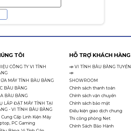
HÚNG TÔI
HỖ TRỢ KHÁCH HÀNG
HIỆU CÔNG TY VI TÍNH
📣 VI TÍNH BÀU BÀNG TUYỂ
ÀNG
📣
HỮA MÁY TÍNH BÀU BÀNG
SHOWROOM
ỌC BÀU BÀNG
Chính sách thanh toán
A BÀU BÀNG
Chính sách vận chuyển
Ụ LẮP ĐẶT MÁY TÍNH TẠI
Chính sách bảo mật
NG - VI TÍNH BÀU BÀNG
Điều kiện giao dịch chung
 Cung Cấp Linh Kiện Máy
Thi công phòng Net
aptop, PC Gaming
Chính Sách Bảo Hành
 Bàu Bàng, Vi Tính Gần