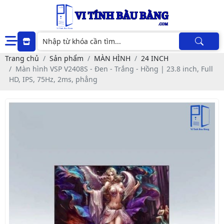
Trang chủ
Sản phẩm
MÀN HÌNH
24 INCH
Màn hình VSP V2408S - Đen - Trắng - Hồng | 23.8 inch, Full
HD, IPS, 75Hz, 2ms, phẳng