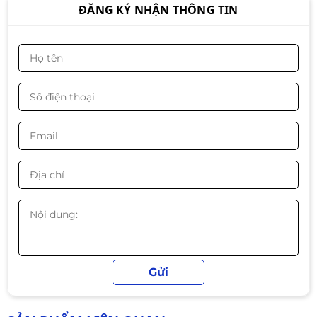
Độ sáng: 250 cd/m²
ĐĂNG KÝ NHẬN THÔNG TIN
Góc nhìn: 178° / 178°
Màn hình Infinity V2422F 24 inch
New (FHD/VA/75Hz/HDR/Chuyên
Hiển thị màu: 16.7 triệu màu
Game)
2.190.000đ
1.890.000đ
Tỷ lệ màn hình: 16:9
-14%
Thiết kế: Màn hình phẳng, viền mỏng
Màu sắc: Đen / Trắng / Hồng
Màn Hình EDRA EGM24F120S (24
Kết nối
inch - IPS - FHD - 120Hz - 1ms)
1 × HDMI
2.190.000đ
1.990.000đ
-9%
1 × VGA (D-Sub)
1 × DC Power
Hỗ trợ treo tường VESA 100 × 100
Màn hình VSP V2408S | 23.8 inch,
Full HD, IPS, 100Hz, 5ms, phẳng,
Phù hợp sử dụng
trắng/đen
2.590.000đ
2.190.000đ
Văn phòng – học tập
-15%