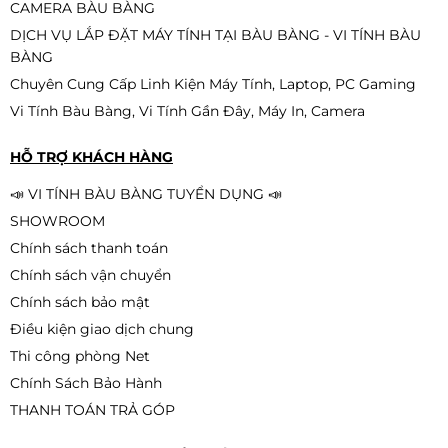
Game)
CAMERA BÀU BÀNG
2.190.000đ
1.890.000đ
DỊCH VỤ LẮP ĐẶT MÁY TÍNH TẠI BÀU BÀNG - VI TÍNH BÀU
-14%
BÀNG
Chuyên Cung Cấp Linh Kiện Máy Tính, Laptop, PC Gaming
Vi Tính Bàu Bàng, Vi Tính Gần Đây, Máy In, Camera
Màn Hình EDRA EGM24F120S (24
inch - IPS - FHD - 120Hz - 1ms)
HỖ TRỢ KHÁCH HÀNG
2.190.000đ
1.990.000đ
📣 VI TÍNH BÀU BÀNG TUYỂN DỤNG 📣
-9%
SHOWROOM
Chính sách thanh toán
Chính sách vận chuyển
Màn hình VSP V2408S | 23.8 inch,
Full HD, IPS, 100Hz, 5ms, phẳng,
Chính sách bảo mật
trắng/đen
2.590.000đ
Điều kiện giao dịch chung
2.190.000đ
-15%
Thi công phòng Net
Chính Sách Bảo Hành
THANH TOÁN TRẢ GÓP