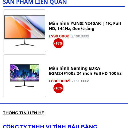
SẢN PHẨM LIÊN QUAN
Xem phim, giải trí
Gaming nhẹ
Màn hình YUNSI Y240AK | 1K, Full
Setup góc PC thẩm mỹ (bản trắng / hồng)
HD, 144Hz, đen/trắng
2.190.000đ
1.790.000đ
-18%
Màn hình Gaming EDRA
EGM24F100s 24 inch FullHD 100hz
2.090.000đ
1.890.000đ
-10%
THÔNG TIN LIÊN HỆ
MÀN HÌNH CONG AiVision A245FC
1.990.000đ
1.650.000đ
CÔNG TY TNHH VI TÍNH BÀU BÀNG