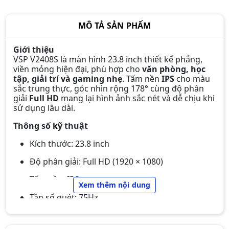
MÔ TẢ SẢN PHẨM
Giới thiệu
VSP V2408S là màn hình 23.8 inch thiết kế phẳng,
viền mỏng hiện đại, phù hợp cho
văn phòng, học
tập, giải trí và gaming nhẹ
. Tấm nền
IPS
cho màu
sắc trung thực, góc nhìn rộng 178° cùng độ phân
giải
Full HD
mang lại hình ảnh sắc nét và dễ chịu khi
sử dụng lâu dài.
Thông số kỹ thuật
Kích thước: 23.8 inch
Độ phân giải: Full HD (1920 × 1080)
Màn hình Gaming E-DRA
Tấm nền: IPS
Xem thêm nội dung
EGM24F100s 24 inch FullHD 100hz
Tần số quét: 75Hz
1.990.000đ
1.790.000đ
Thời gian phản hồi: 2ms
-10%