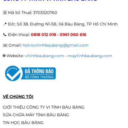
-17%
🆔
Mã Số Thuế: 3703320760
📍 Đ
/c: Số 38, Đường N1-5B, Xã Bàu Bàng, TP Hồ Chí Minh
Màn hình HKC MB24V7-W | 23.8
📞
Điện thoại:
0818 012 018 - 0961 060 616
inch, Full HD, IPS, 100Hz
2.290.000đ
1.790.000đ
✉️
Gmail:
hotrovitinhbaubang@gmail.com
-22%
🌐
Website:
vitinhbaubang.com
-
maytinhbaubang.com
Màn hình Gaming E-DRA
EGM24F100s 24 inch FullHD 100hz
1.990.000đ
1.790.000đ
-10%
VỀ CHÚNG TÔI
GIỚI THIỆU CÔNG TY VI TÍNH BÀU BÀNG
SỬA CHỮA MÁY TÍNH BÀU BÀNG
Màn hình Infinity V2422F 24 inch
TIN HỌC BÀU BÀNG
New (FHD/VA/75Hz/HDR/Chuyên