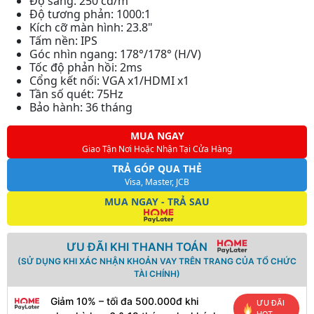
Độ sáng: 250 cd/m²
Độ tương phản: 1000:1
Kích cỡ màn hình: 23.8"
Tấm nền: IPS
Góc nhìn ngang: 178°/178° (H/V)
Tốc độ phản hồi: 2ms
Cổng kết nối: VGA x1/HDMI x1
Tần số quét: 75Hz
Bảo hành: 36 tháng
MUA NGAY
Giao Tận Nơi Hoặc Nhận Tại Cửa Hàng
TRẢ GÓP QUA THẺ
Visa, Master, JCB
MUA NGAY - TRẢ SAU
ƯU ĐÃI KHI THANH TOÁN
(SỬ DỤNG KHI XÁC NHẬN KHOẢN VAY TRÊN TRANG CỦA TỔ CHỨC
TÀI CHÍNH)
Giảm 10% – tối đa 500.000đ khi
ƯU ĐÃI