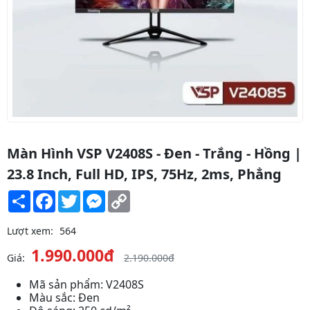
Màn Hình VSP V2408S - Đen - Trắng - Hồng |
23.8 Inch, Full HD, IPS, 75Hz, 2ms, Phẳng
Share
Facebook
Twitter
Messenger
Copy
Link
Lượt xem:
564
1.990.000đ
Giá:
2.190.000đ
Mã sản phẩm: V2408S
Màu sắc: Đen