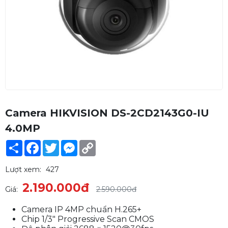
Camera HIKVISION DS-2CD2143G0-IU
4.0MP
Share
Facebook
Twitter
Messenger
Copy
Link
Lượt xem:
427
2.190.000đ
Giá:
2.590.000đ
Camera IP 4MP chuẩn H.265+
Chip 1/3" Progressive Scan CMOS