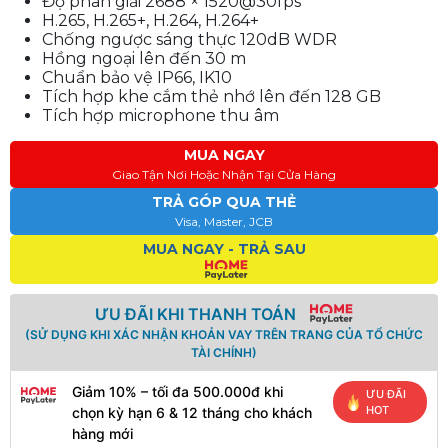
Độ phân giải 2688 × 1520@30fps
H.265, H.265+, H.264, H.264+
Chống ngược sáng thực 120dB WDR
Hồng ngoại lên đến 30 m
Chuẩn bảo vệ IP66, IK10
Tích hợp khe cắm thẻ nhớ lên đến 128 GB
Tích hợp microphone thu âm
MUA NGAY
Giao Tận Nơi Hoặc Nhận Tại Cửa Hàng
TRẢ GÓP QUA THẺ
Visa, Master, JCB
MUA NGAY - TRẢ SAU
ƯU ĐÃI KHI THANH TOÁN
(SỬ DỤNG KHI XÁC NHẬN KHOẢN VAY TRÊN TRANG CỦA TỔ CHỨC
TÀI CHÍNH)
Giảm 10% – tối đa 500.000đ khi
ƯU ĐÃI
HOT
chọn kỳ hạn 6 & 12 tháng cho khách
hàng mới