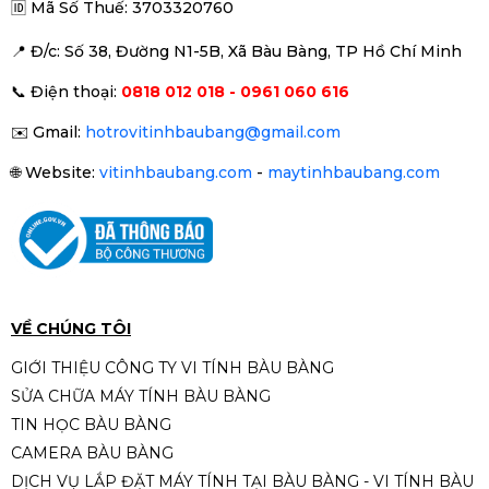
🆔
Mã Số Thuế: 3703320760
📍 Đ
/c: Số 38, Đường N1-5B, Xã Bàu Bàng, TP Hồ Chí Minh
Camera IP ColorVu HIKVISION
📞
Điện thoại:
0818 012 018 - 0961 060 616
DS-2CD1327G0-LUF
1.090.000đ
1.490.000đ
✉️
Gmail:
hotrovitinhbaubang@gmail.com
-27%
🌐
Website:
vitinhbaubang.com
-
maytinhbaubang.com
VỀ CHÚNG TÔI
GIỚI THIỆU CÔNG TY VI TÍNH BÀU BÀNG
SỬA CHỮA MÁY TÍNH BÀU BÀNG
TIN HỌC BÀU BÀNG
CAMERA BÀU BÀNG
DỊCH VỤ LẮP ĐẶT MÁY TÍNH TẠI BÀU BÀNG - VI TÍNH BÀU