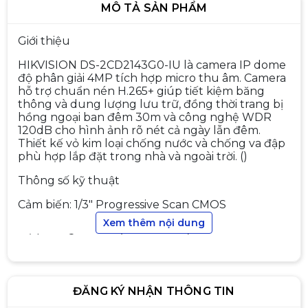
MÔ TẢ SẢN PHẨM
Giới thiệu
HIKVISION DS-2CD2143G0-IU là camera IP dome
độ phân giải 4MP tích hợp micro thu âm. Camera
hỗ trợ chuẩn nén H.265+ giúp tiết kiệm băng
thông và dung lượng lưu trữ, đồng thời trang bị
Camera IP 2.0MP HIKVISION DS-
hồng ngoại ban đêm 30m và công nghệ WDR
2CD1023G0E
120dB cho hình ảnh rõ nét cả ngày lẫn đêm.
1.090.000đ
1.390.000đ
Thiết kế vỏ kim loại chống nước và chống va đập
-22%
phù hợp lắp đặt trong nhà và ngoài trời. ()
Thông số kỹ thuật
Cảm biến: 1/3" Progressive Scan CMOS
Trọn Bộ Camera IP 4 Mắt
Xem thêm nội dung
Hikvision 2.0MP
Độ phân giải: 4MP (2688 × 1520)
4.900.000đ
5.990.000đ
Ống kính: 2.8mm / 4mm / 6mm
-18%
Độ nhạy sáng: 0.018 Lux @ F1.6, 0 Lux khi bật IR
ĐĂNG KÝ NHẬN THÔNG TIN
Chuẩn nén video: H.265+ / H.265 / H.264+ / H.264