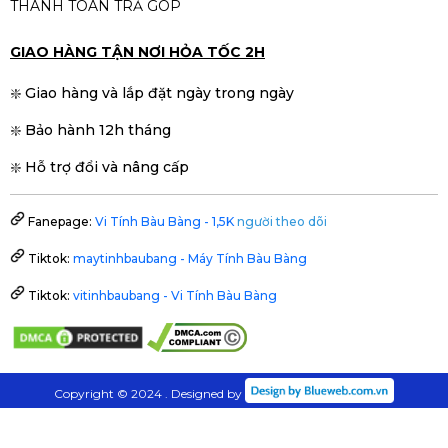
THANH TOÁN TRẢ GÓP
GIAO HÀNG TẬN NƠI HỎA TỐC 2H
❇️ Giao hàng và lắp đặt ngày trong ngày
❇️ Bảo hành 12h tháng
❇️ Hỗ trợ đổi và nâng cấp
Fanepage:
Vi Tính Bàu Bàng - 1,5K
người theo dõi
Tiktok:
maytinhbaubang - Máy Tính Bàu Bàng
Tiktok:
vitinhbaubang - Vi Tính Bàu Bàng
Copyright © 2024 . Designed by