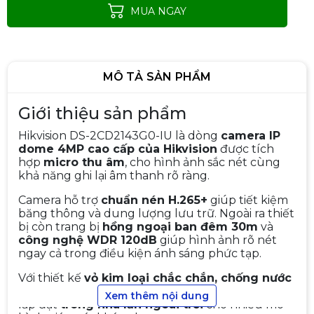
MUA NGAY
MÔ TẢ SẢN PHẨM
Giới thiệu sản phẩm
Hikvision DS-2CD2143G0-IU là dòng
camera IP
dome 4MP cao cấp của Hikvision
được tích
hợp
micro thu âm
, cho hình ảnh sắc nét cùng
khả năng ghi lại âm thanh rõ ràng.
Camera IP 2.0MP HIKVISION DS-
2CD1023G0E
Camera hỗ trợ
chuẩn nén H.265+
giúp tiết kiệm
1.090.000đ
1.390.000đ
băng thông và dung lượng lưu trữ. Ngoài ra thiết
bị còn trang bị
hồng ngoại ban đêm 30m
và
-22%
công nghệ WDR 120dB
giúp hình ảnh rõ nét
ngay cả trong điều kiện ánh sáng phức tạp.
Với thiết kế
vỏ kim loại chắc chắn, chống nước
Trọn Bộ Camera IP 4 Mắt
IP67 và chống va đập IK10
, sản phẩm phù hợp
Xem thêm nội dung
Hikvision 2.0MP
lắp đặt
trong nhà lẫn ngoài trời
cho nhiều mô