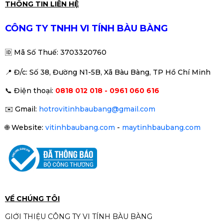
✔
Chuẩn nén H.265+
tiết kiệm dung lượng
Camera IP 4MP thân trụ
THÔNG TIN LIÊN HỆ
✔
Chuẩn IP67 & IK10
bền bỉ ngoài trời
HIKVISION DS-2CD1047G2H-LIUF
1.490.000đ
CÔNG TY TNHH VI TÍNH BÀU BÀNG
🏠 Phù hợp lắp đặt
🆔
Mã Số Thuế: 3703320760
✔ Nhà ở – căn hộ
✔ Cửa hàng – showroom
📍 Đ
/c: Số 38, Đường N1-5B, Xã Bàu Bàng, TP Hồ Chí Minh
✔ Văn phòng – công ty
Camera IP ColorVu HIKVISION
✔ Kho hàng – bãi xe
📞
Điện thoại:
0818 012 018 - 0961 060 616
DS-2CD1327G0-LUF
✔ Hệ thống camera IP chuyên nghiệp
1.090.000đ
1.490.000đ
✉️
Gmail:
hotrovitinhbaubang@gmail.com
-27%
📞
Liên hệ ngay để được tư vấn & lắp đặt trọn
🌐
Website:
vitinhbaubang.com
-
maytinhbaubang.com
gói
VỀ CHÚNG TÔI
GIỚI THIỆU CÔNG TY VI TÍNH BÀU BÀNG