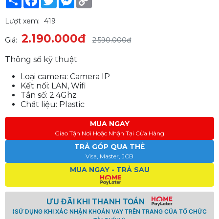
Link
Lượt xem:
419
2.190.000đ
Giá:
2.590.000đ
Thông số kỹ thuật
Loại camera: Camera IP
Kết nối: LAN, Wifi
Tần số: 2.4Ghz
Chất liệu: Plastic
MUA NGAY
Giao Tận Nơi Hoặc Nhận Tại Cửa Hàng
TRẢ GÓP QUA THẺ
Visa, Master, JCB
MUA NGAY - TRẢ SAU
ƯU ĐÃI KHI THANH TOÁN
(SỬ DỤNG KHI XÁC NHẬN KHOẢN VAY TRÊN TRANG CỦA TỔ CHỨC