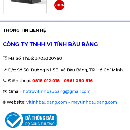
-18%
Camera IP 4MP thân trụ
THÔNG TIN LIÊN HỆ
HIKVISION DS-2CD1047G2H-LIUF
1.490.000đ
CÔNG TY TNHH VI TÍNH BÀU BÀNG
🆔
Mã Số Thuế: 3703320760
📍 Đ
/c: Số 38, Đường N1-5B, Xã Bàu Bàng, TP Hồ Chí Minh
Camera HIKVISION DS-
📞
Điện thoại:
0818 012 018 - 0961 060 616
2CD2143G0-IU 4.0MP
2.190.000đ
2.590.000đ
✉️
Gmail:
hotrovitinhbaubang@gmail.com
-15%
🌐
Website:
vitinhbaubang.com
-
maytinhbaubang.com