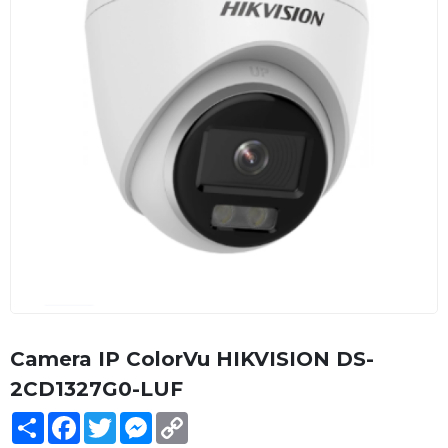
Camera IP ColorVu HIKVISION DS-
2CD1327G0-LUF
Share
Facebook
Twitter
Messenger
Copy
Link