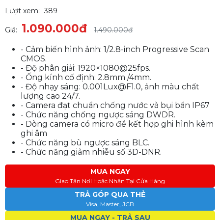
Lượt xem:
389
1.090.000đ
Giá:
1.490.000đ
- Cảm biến hình ảnh: 1/2.8-inch Progressive Scan
CMOS.
- Độ phân giải: 1920×1080@25fps.
- Ống kính cố định: 2.8mm /4mm.
- Độ nhạy sáng: 0.001Lux@F1.0, ảnh màu chất
lượng cao 24/7.
- Camera đạt chuẩn chống nước và bụi bẩn IP67
- Chức năng chống ngược sáng DWDR.
- Dòng camera có micro để kết hợp ghi hình kèm
ghi âm
- Chức năng bù ngược sáng BLC.
- Chức năng giảm nhiễu số 3D-DNR.
MUA NGAY
Giao Tận Nơi Hoặc Nhận Tại Cửa Hàng
TRẢ GÓP QUA THẺ
Visa, Master, JCB
MUA NGAY - TRẢ SAU