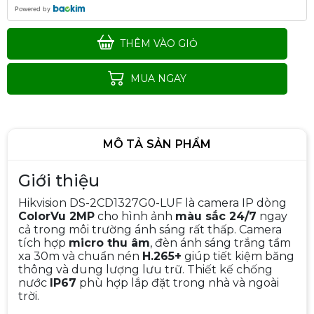
Powered by
THÊM VÀO GIỎ
MUA NGAY
MÔ TẢ SẢN PHẨM
Giới thiệu
Hikvision DS-2CD1327G0-LUF là camera IP dòng
ColorVu 2MP
cho hình ảnh
màu sắc 24/7
ngay
cả trong môi trường ánh sáng rất thấp. Camera
tích hợp
micro thu âm
, đèn ánh sáng trắng tầm
Camera IP 2.0MP HIKVISION DS-
xa 30m và chuẩn nén
H.265+
giúp tiết kiệm băng
2CD1023G0E
thông và dung lượng lưu trữ. Thiết kế chống
1.090.000đ
1.390.000đ
nước
IP67
phù hợp lắp đặt trong nhà và ngoài
-22%
trời.