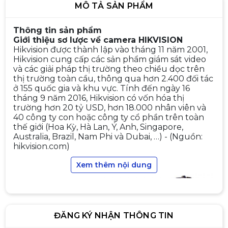
MÔ TẢ SẢN PHẨM
Thông tin sản phẩm
Giới thiệu sơ lược về camera HIKVISION
Hikvision được thành lập vào tháng 11 năm 2001,
Hikvision cung cấp các sản phẩm giám sát video
và các giải pháp thị trường theo chiều dọc trên
thị trường toàn cầu, thông qua hơn 2.400 đối tác
Camera IP Dome 4MP HIKVISION
DS-2CD2143G0-IU (Có Mic)
ở 155 quốc gia và khu vực. Tính đến ngày 16
tháng 9 năm 2016, Hikvision có vốn hóa thị
2.190.000đ
2.590.000đ
trường hơn 20 tỷ USD, hơn 18.000 nhân viên và
-15%
40 công ty con hoặc công ty cổ phần trên toàn
thế giới (Hoa Kỳ, Hà Lan, Ý, Anh, Singapore,
Australia, Brazil, Nam Phi và Dubai, …) - (Nguồn:
hikvision.com)
Camera IP 2.0MP HIKVISION DS-
Xem thêm nội dung
2CD1023G0E
1.090.000đ
1.390.000đ
-22%
ĐĂNG KÝ NHẬN THÔNG TIN