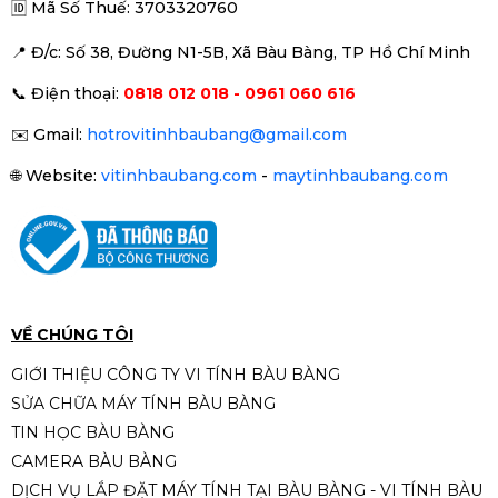
🆔
Mã Số Thuế: 3703320760
📍 Đ
/c: Số 38, Đường N1-5B, Xã Bàu Bàng, TP Hồ Chí Minh
Camera IP ColorVu HIKVISION
📞
Điện thoại:
0818 012 018 - 0961 060 616
DS-2CD1327G0-LUF
1.090.000đ
1.490.000đ
✉️
Gmail:
hotrovitinhbaubang@gmail.com
-27%
🌐
Website:
vitinhbaubang.com
-
maytinhbaubang.com
VỀ CHÚNG TÔI
GIỚI THIỆU CÔNG TY VI TÍNH BÀU BÀNG
SỬA CHỮA MÁY TÍNH BÀU BÀNG
TIN HỌC BÀU BÀNG
CAMERA BÀU BÀNG
DỊCH VỤ LẮP ĐẶT MÁY TÍNH TẠI BÀU BÀNG - VI TÍNH BÀU