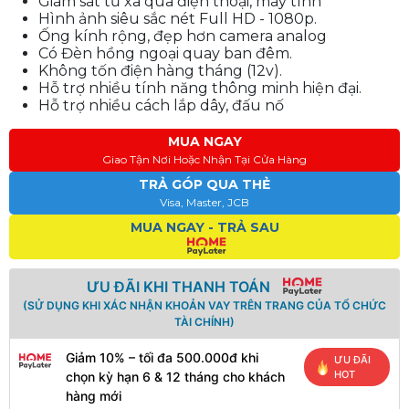
Giám sát từ xa qua điện thoại, máy tính
Hình ảnh siêu sắc nét Full HD - 1080p.
Ống kính rộng, đẹp hơn camera analog
Có Đèn hồng ngoại quay ban đêm.
Không tốn điện hàng tháng (12v).
Hỗ trợ nhiều tính năng thông minh hiện đại.
Hỗ trợ nhiều cách lắp dây, đấu nố
MUA NGAY
Giao Tận Nơi Hoặc Nhận Tại Cửa Hàng
TRẢ GÓP QUA THẺ
Visa, Master, JCB
MUA NGAY - TRẢ SAU
ƯU ĐÃI KHI THANH TOÁN
(SỬ DỤNG KHI XÁC NHẬN KHOẢN VAY TRÊN TRANG CỦA TỔ CHỨC
TÀI CHÍNH)
Giảm 10% – tối đa 500.000đ khi
ƯU ĐÃI
HOT
chọn kỳ hạn 6 & 12 tháng cho khách
hàng mới