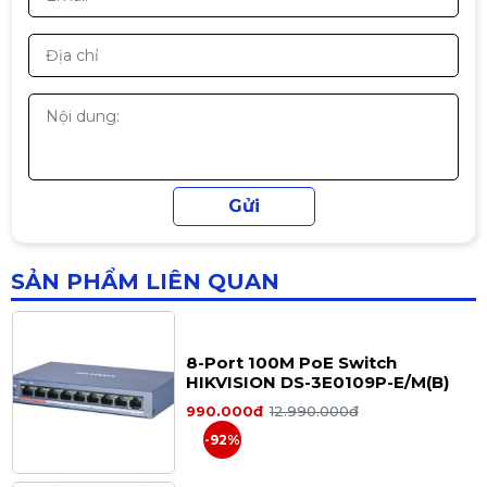
Thiệt bị Switch PoE Planet FGSD-
1821P, 16 port 10/100M
790.000đ
Cáp mạng CAT5E U/UTP
Hikvision DS-1LN5EUEC0
1.490.000đ
1.690.000đ
-12%
SẢN PHẨM LIÊN QUAN
8-Port 100M PoE Switch
HIKVISION DS-3E0109P-E/M(B)
990.000đ
12.990.000đ
-92%