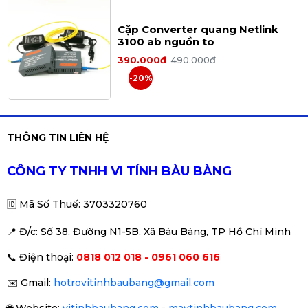
Cặp Converter quang Netlink
3100 ab nguồn to
390.000đ
490.000đ
-20%
Đầu ghi Hikvision IP 16 kênh DS-
THÔNG TIN LIÊN HỆ
7616NXI-K1 7616NXI 7616
2.490.000đ
CÔNG TY TNHH VI TÍNH BÀU BÀNG
🆔
Mã Số Thuế: 3703320760
📍 Đ
/c: Số 38, Đường N1-5B, Xã Bàu Bàng, TP Hồ Chí Minh
Thiệt bị Switch PoE Planet FGSD-
📞
Điện thoại:
0818 012 018 - 0961 060 616
1821P, 16 port 10/100M
790.000đ
✉️
Gmail:
hotrovitinhbaubang@gmail.com