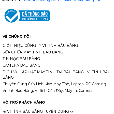
🌐
Website:
vitinhbaubang.com
-
maytinhbaubang.com
VỀ CHÚNG TÔI
GIỚI THIỆU CÔNG TY VI TÍNH BÀU BÀNG
SỬA CHỮA MÁY TÍNH BÀU BÀNG
TIN HỌC BÀU BÀNG
CAMERA BÀU BÀNG
DỊCH VỤ LẮP ĐẶT MÁY TÍNH TẠI BÀU BÀNG - VI TÍNH BÀU
BÀNG
Chuyên Cung Cấp Linh Kiện Máy Tính, Laptop, PC Gaming
Vi Tính Bàu Bàng, Vi Tính Gần Đây, Máy In, Camera
HỖ TRỢ KHÁCH HÀNG
📣 VI TÍNH BÀU BÀNG TUYỂN DỤNG 📣