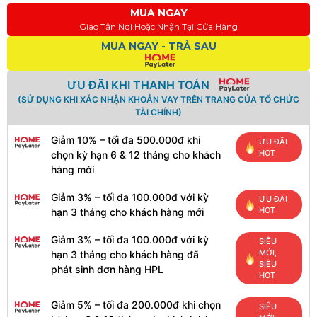
MUA NGAY
Giao Tận Nơi Hoặc Nhận Tại Cửa Hàng
MUA NGAY - TRẢ SAU
ƯU ĐÃI KHI THANH TOÁN
(SỬ DỤNG KHI XÁC NHẬN KHOẢN VAY TRÊN TRANG CỦA TỔ CHỨC
TÀI CHÍNH)
Giảm 10% – tối đa 500.000đ khi
ƯU ĐÃI
HOT
chọn kỳ hạn 6 & 12 tháng cho khách
hàng mới
Giảm 3% – tối đa 100.000đ với kỳ
ƯU ĐÃI
HOT
hạn 3 tháng cho khách hàng mới
Giảm 3% – tối đa 100.000đ với kỳ
SIÊU
MỚI,
hạn 3 tháng cho khách hàng đã
SIÊU
phát sinh đơn hàng HPL
HOT
Giảm 5% – tối đa 200.000đ khi chọn
SIÊU
8-Port 100M PoE Switch